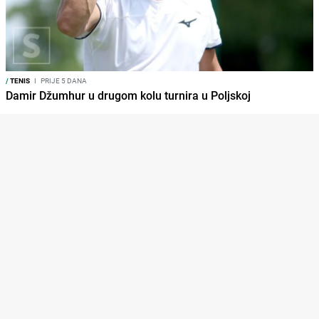
/
TENIS
I
PRIJE 5 DANA
Damir Džumhur u drugom kolu turnira u Poljskoj