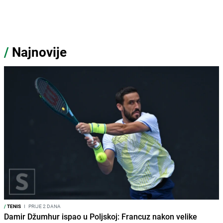
/
Najnovije
/
TENIS
I
PRIJE 2 DANA
Damir Džumhur ispao u Poljskoj: Francuz nakon velike