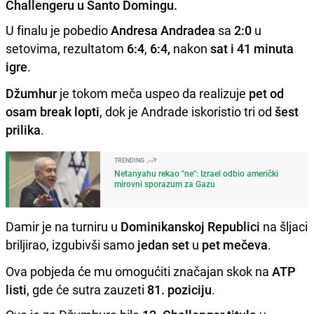
Challengeru u Santo Domingu.
U finalu je pobedio
Andresa Andradea
sa
2:0
u
setovima, rezultatom
6:4
,
6:4,
nakon
sat i 41 minuta
igre
.
Džumhur
je tokom meča uspeo da realizuje
pet od
osam break lopti
, dok je Andrade iskoristio tri od
šest
prilika
.
TRENDING
Netanyahu rekao "ne": Izrael odbio američki
mirovni sporazum za Gazu
Damir je na turniru u
Dominikanskoj Republici
na šljaci
briljirao, izgubivši samo
jedan set
u
pet mečeva
.
Ova pobjeda će mu omogućiti značajan skok na
ATP
listi
, gde će sutra zauzeti
81. poziciju
.