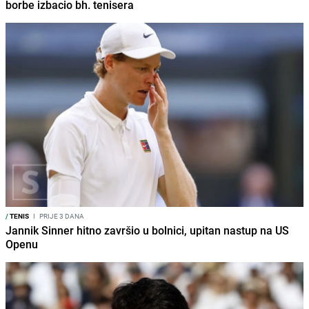
borbe izbacio bh. tenisera
/
TENIS
I
PRIJE 3 DANA
Jannik Sinner hitno završio u bolnici, upitan nastup na US
Openu