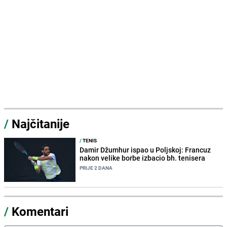
/
Najčitanije
/
TENIS
Damir Džumhur ispao u Poljskoj: Francuz
nakon velike borbe izbacio bh. tenisera
PRIJE 2 DANA
/
Komentari