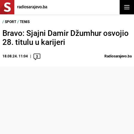
Otvor
/
SPORT
/
TENIS
Bravo: Sjajni Damir Džumhur osvojio
28. titulu u karijeri
18.08.24. 11:04
Radiosarajevo.ba
3