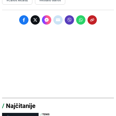
/
Najčitanije
/
TENIS