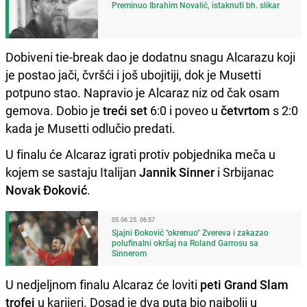
Preminuo Ibrahim Novalić, istaknuti bh. slikar
Dobiveni tie-break dao je dodatnu snagu Alcarazu koji
je postao jači, čvršći i još ubojitiji, dok je Musetti
potpuno stao. Napravio je Alcaraz niz od čak osam
gemova. Dobio je
treći set
6:0 i poveo u
četvrtom
s 2:0
kada je Musetti odlučio predati.
U finalu će Alcaraz igrati protiv pobjednika meča u
kojem se sastaju Italijan
Jannik Sinner
i Srbijanac
Novak Đoković
.
05.06.25. 06:57
Sjajni Đoković "okrenuo" Zvereva i zakazao
polufinalni okršaj na Roland Garrosu sa
Sinnerom
U nedjeljnom finalu Alcaraz će loviti
peti Grand Slam
trofej
u karijeri. Dosad je dva puta bio najbolji u