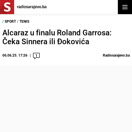
Otvor
/
SPORT
/
TENIS
Alcaraz u finalu Roland Garrosa:
Čeka Sinnera ili Đokovića
06.06.25. 17:26
Radiosarajevo.ba
1