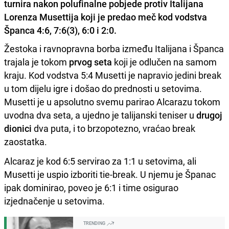
turnira nakon polufinalne pobjede protiv Italijana
Lorenza Musettija koji je predao meč kod vodstva
Španca 4:6, 7:6(3), 6:0 i 2:0.
Žestoka i ravnopravna borba između Italijana i Španca
trajala je tokom
prvog seta
koji je odlučen na samom
kraju. Kod vodstva 5:4 Musetti je napravio jedini break
u tom dijelu igre i došao do prednosti u setovima.
Musetti je u apsolutno svemu parirao Alcarazu tokom
uvodna dva seta, a ujedno je talijanski teniser u
drugoj
dionici
dva puta, i to brzopotezno, vraćao break
zaostatka.
Alcaraz je kod 6:5 servirao za 1:1 u setovima, ali
Musetti je uspio izboriti tie-break. U njemu je Španac
ipak dominirao, poveo je 6:1 i time osigurao
izjednačenje u setovima.
TRENDING