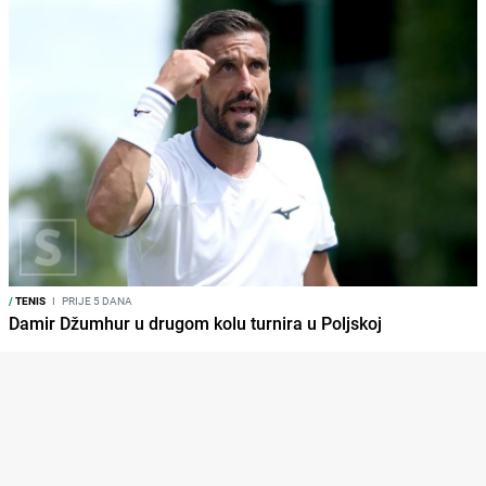
/
TENIS
I
PRIJE 5 DANA
Damir Džumhur u drugom kolu turnira u Poljskoj