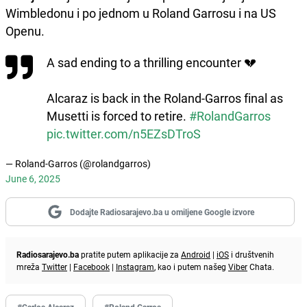
Wimbledonu i po jednom u Roland Garrosu i na US
Openu.
A sad ending to a thrilling encounter 💔
Alcaraz is back in the Roland-Garros final as
Musetti is forced to retire.
#RolandGarros
pic.twitter.com/n5EZsDTroS
— Roland-Garros (@rolandgarros)
June 6, 2025
Dodajte Radiosarajevo.ba u omiljene Google izvore
Radiosarajevo.ba
pratite putem aplikacije za
Android
|
iOS
i društvenih
mreža
Twitter
|
Facebook
|
Instagram
, kao i putem našeg
Viber
Chata.
#Carlos Alcaraz
#Roland Garros