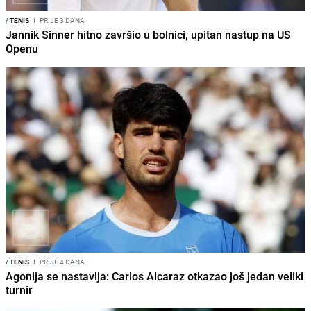
/
TENIS
I
PRIJE 3 DANA
Jannik Sinner hitno završio u bolnici, upitan nastup na US
Openu
/
TENIS
I
PRIJE 4 DANA
Agonija se nastavlja: Carlos Alcaraz otkazao još jedan veliki
turnir