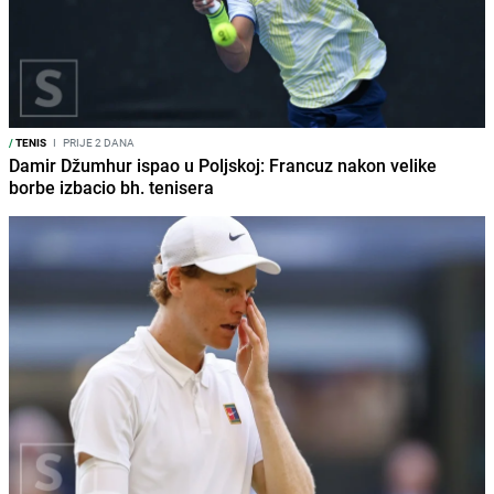
/
TENIS
I
PRIJE 2 DANA
Damir Džumhur ispao u Poljskoj: Francuz nakon velike
borbe izbacio bh. tenisera