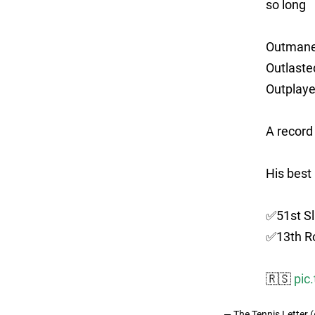
so long
Outmane
Outlaste
Outplay
A record
His best
✅51st S
✅13th Ro
🇷🇸
pic
— The Tennis Letter 