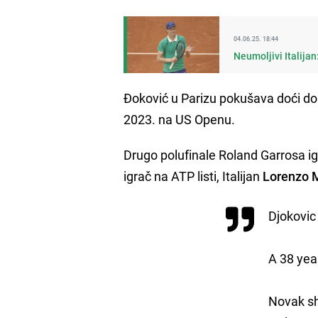
04.06.25. 18:44
Neumoljivi Italija
Đoković u Parizu pokušava doći do 
2023. na US Openu.
Drugo polufinale Roland Garrosa igr
igrač na ATP listi, Italijan
Lorenzo 
Djokovic
A 38 year
Novak sh