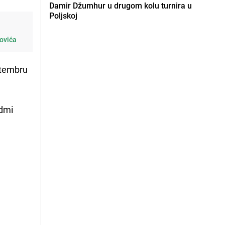
Damir Džumhur u drugom kolu turnira u
Poljskoj
kovića
ptembru
edmi