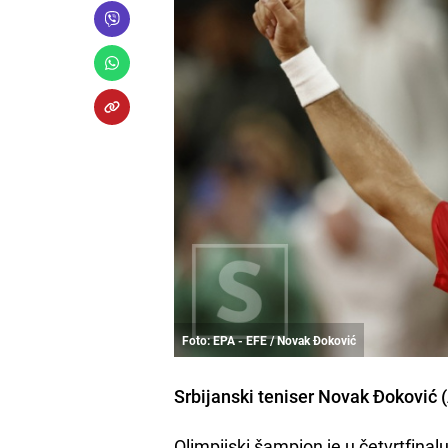
Foto: EPA - EFE / Novak Đoković
Srbijanski teniser Novak Đoković (
Olimpijski šampion je u četvrtfinalu