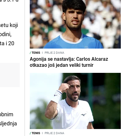
etu koji
odini,
ta i 20
/
TENIS
I
PRIJE 2 DANA
Agonija se nastavlja: Carlos Alcaraz
otkazao još jedan veliki turnir
obnim
osljednja
/
TENIS
I
PRIJE 2 DANA