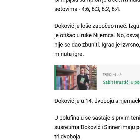
setovima - 4:6, 6:3, 6:2, 6:4.
Đoković je loše započeo meč. Izgubio
je otišao u ruke Nijemca. No, osvaja
nije se dao zbuniti. Igrao je izvrsno
minuta igre.
TRENDING
Sabit Hrustić: U po
Đoković je u 14. dvoboju s njemačk
U polufinalu se sastaje s prvim ten
susretima Đoković i Sinner imaju
p
tri dvoboja.