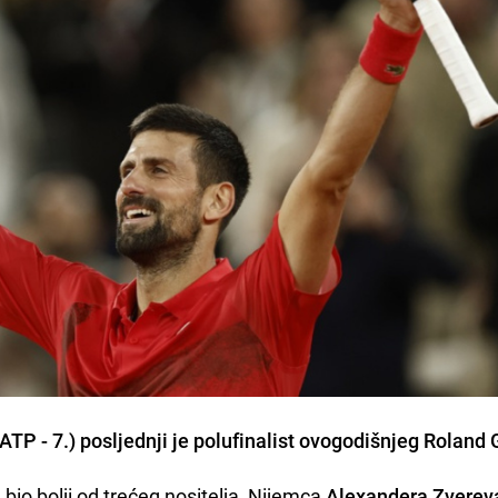
ATP - 7.) posljednji je polufinalist ovogodišnjeg Roland 
 bio bolji od trećeg nositelja, Nijemca
Alexandera Zverev