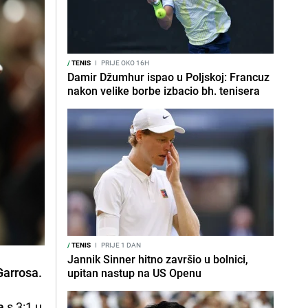
/
TENIS
I
PRIJE OKO 16H
Damir Džumhur ispao u Poljskoj: Francuz
nakon velike borbe izbacio bh. tenisera
/
TENIS
I
PRIJE 1 DAN
Jannik Sinner hitno završio u bolnici,
Garrosa.
upitan nastup na US Openu
a
s 3:1 u