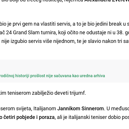
 je prvi gem na vlastiti servis, a to je bio jedini break u s
č 24 Grand Slam turnira, koji očito ne odustaje ni u 38. g
, nije izgubio servis više nijednom, te je slavio nakon tri sa
rodičnoj historiji prošlost nije sačuvana kao uredna arhiva
im teniserom zabilježio deveti trijumf.
iserom svijeta, Italijanom
Jannikom Sinnerom
. U međus
o četiri pobjede i poraza
, ali je italijanski teniser dobio p