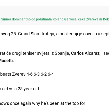
n: Sinner dominantno do polufinala Roland Garrosa, čeka Zvereva ili Đo
svog 25. Grand Slam trofeja, a posljednji je osvojio u se
at će drugi teniser svijeta iz Španije,
Carlos Alcaraz
, i s
Musetti
.
 beats Zverev 4-6 6-3 6-2 6-4
 old vs a 28 year old
ows once again why he’s been at the top for