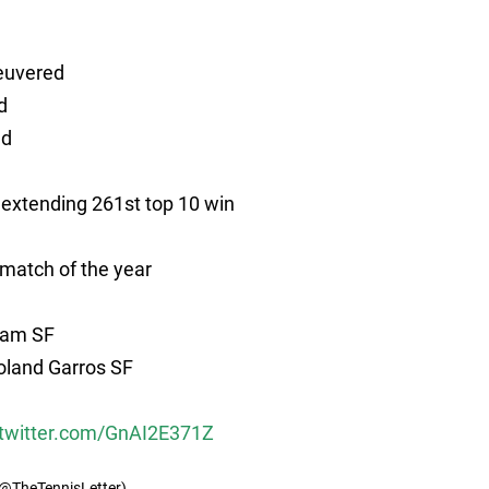
uvered
d
ed
 extending 261st top 10 win
 match of the year
lam SF
land Garros SF
.twitter.com/GnAI2E371Z
(@TheTennisLetter)