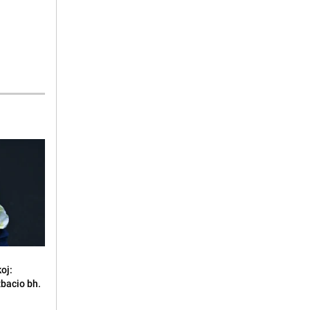
oj:
zbacio bh.