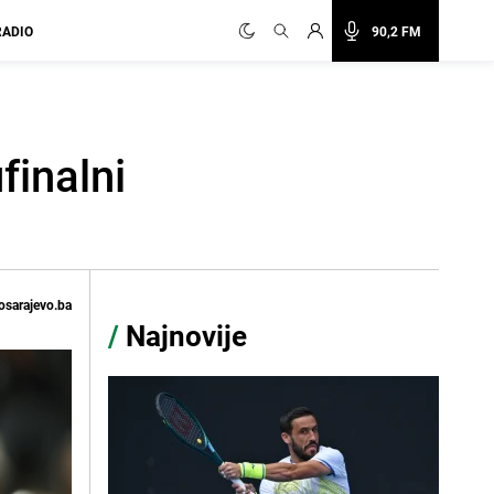
RADIO
90,2 FM
finalni
osarajevo.ba
/
Najnovije