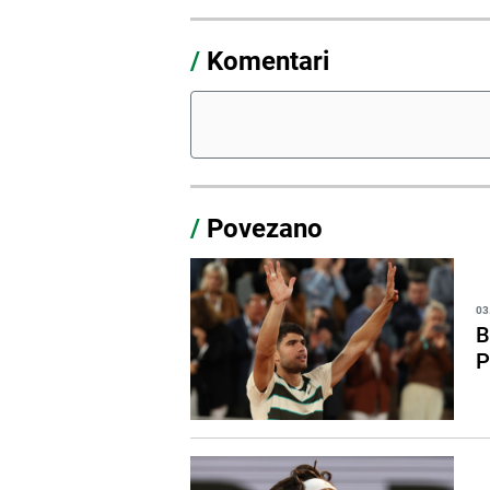
/
Komentari
/
Povezano
03
B
P