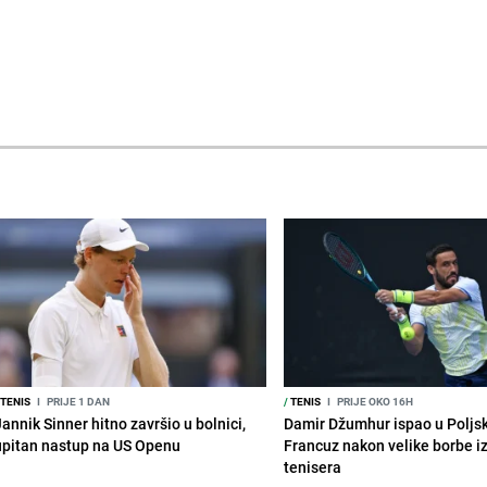
TENIS
I
PRIJE 1 DAN
/
TENIS
I
PRIJE OKO 16H
annik Sinner hitno završio u bolnici,
Damir Džumhur ispao u Poljsk
upitan nastup na US Openu
Francuz nakon velike borbe i
tenisera