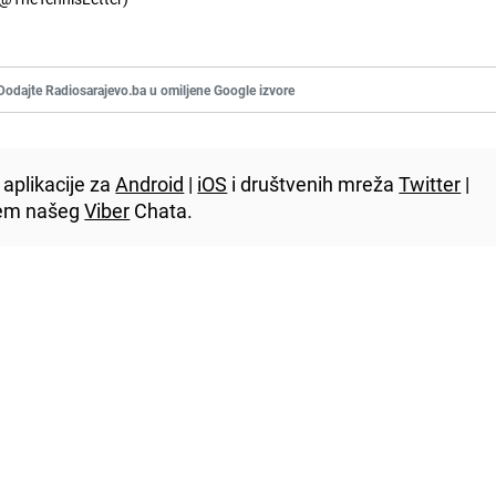
Dodajte Radiosarajevo.ba u omiljene Google izvore
aplikacije za
Android
|
iOS
i društvenih mreža
Twitter
|
utem našeg
Viber
Chata.