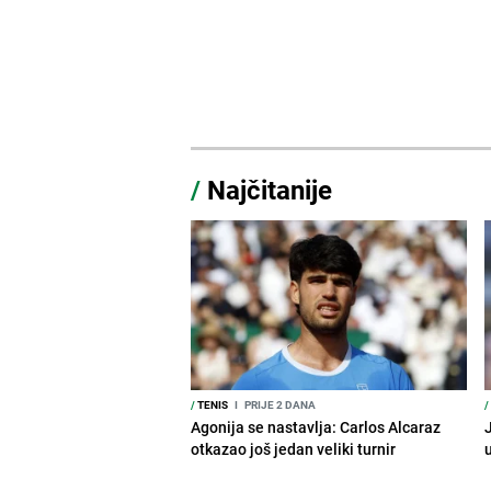
/
Najčitanije
/
TENIS
I
PRIJE 2 DANA
/
Agonija se nastavlja: Carlos Alcaraz
J
otkazao još jedan veliki turnir