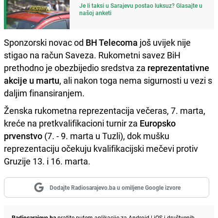
Je li taksi u Sarajevu postao luksuz? Glasajte u
našoj anketi
Sponzorski novac od
BH Telecoma
još uvijek nije
stigao na račun Saveza. Rukometni savez BiH
prethodno je obezbijedio sredstva za
reprezentativne
akcije u
martu
, ali nakon toga nema sigurnosti u vezi s
daljim finansiranjem.
Ženska rukometna reprezentacija večeras, 7. marta,
kreće na pretkvalifikacioni turnir za
Europsko
prvenstvo
(7. - 9. marta u Tuzli), dok mušku
reprezentaciju očekuju kvalifikacijski mečevi protiv
Gruzije 13. i 16. marta.
Dodajte Radiosarajevo.ba u omiljene Google izvore
Radiosarajevo.ba
pratite putem aplikacije za
Android
|
iOS
i društvenih