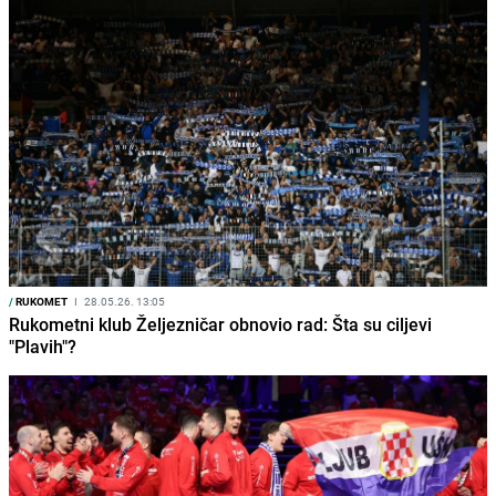
/
RUKOMET
I
28.05.26. 13:05
Rukometni klub Željezničar obnovio rad: Šta su ciljevi
"Plavih"?