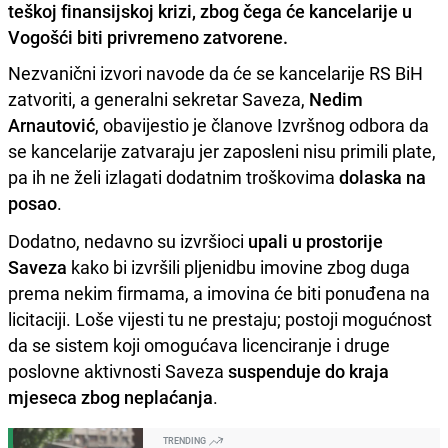
teškoj finansijskoj krizi, zbog čega će kancelarije u
Vogošći biti privremeno zatvorene.
Nezvanični izvori navode da će se kancelarije RS BiH
zatvoriti, a generalni sekretar Saveza,
Nedim
Arnautović
, obavijestio je članove Izvršnog odbora da
se kancelarije zatvaraju jer zaposleni nisu primili plate,
pa ih ne želi izlagati dodatnim troškovima
dolaska na
posao
.
Dodatno, nedavno su izvršioci
upali u prostorije
Saveza
kako bi izvršili pljenidbu imovine zbog duga
prema nekim firmama, a imovina će biti ponuđena na
licitaciji. Loše vijesti tu ne prestaju; postoji mogućnost
da se sistem koji omogućava licenciranje i druge
poslovne aktivnosti Saveza
suspenduje do kraja
mjeseca zbog neplaćanja
.
TRENDING