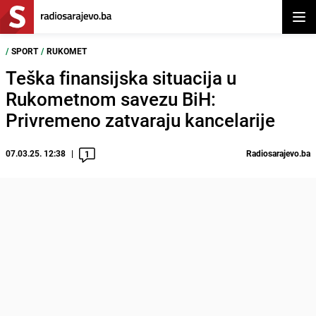
Otvor
/
SPORT
/
RUKOMET
Teška finansijska situacija u
Rukometnom savezu BiH:
Privremeno zatvaraju kancelarije
07.03.25. 12:38
Radiosarajevo.ba
1