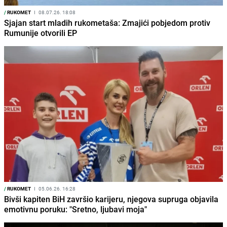
/
RUKOMET
I
08.07.26. 18:08
Sjajan start mladih rukometaša: Zmajići pobjedom protiv
Rumunije otvorili EP
/
RUKOMET
I
05.06.26. 16:28
Bivši kapiten BiH završio karijeru, njegova supruga objavila
emotivnu poruku: "Sretno, ljubavi moja"