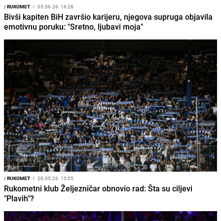
/
RUKOMET
I
05.06.26. 16:28
Bivši kapiten BiH završio karijeru, njegova supruga objavila
emotivnu poruku: "Sretno, ljubavi moja"
/
RUKOMET
I
28.05.26. 13:05
Rukometni klub Željezničar obnovio rad: Šta su ciljevi
"Plavih"?