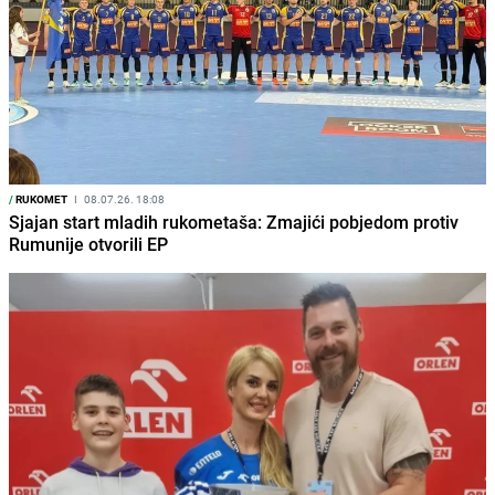
/
RUKOMET
I
08.07.26. 18:08
Sjajan start mladih rukometaša: Zmajići pobjedom protiv
Rumunije otvorili EP