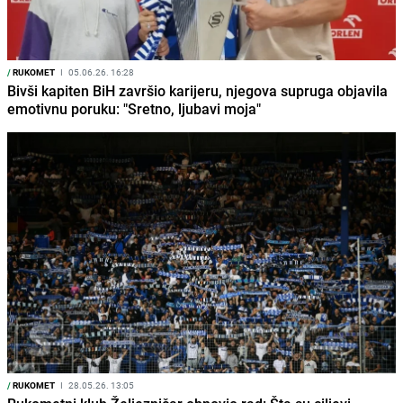
/
RUKOMET
I
05.06.26. 16:28
Bivši kapiten BiH završio karijeru, njegova supruga objavila
emotivnu poruku: "Sretno, ljubavi moja"
/
RUKOMET
I
28.05.26. 13:05