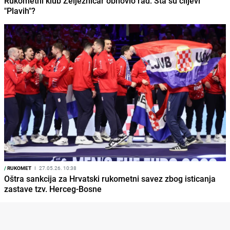
Rukometni klub Željezničar obnovio rad: Šta su ciljevi
"Plavih"?
/
RUKOMET
I
27.05.26. 10:38
Oštra sankcija za Hrvatski rukometni savez zbog isticanja
zastave tzv. Herceg-Bosne