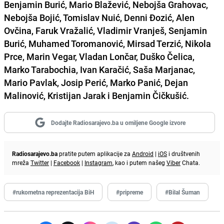
Benjamin Burić, Mario Blažević, Nebojša Grahovac,
Nebojša Bojić, Tomislav Nuić, Denni Đozić, Alen
Ovčina, Faruk Vražalić, Vladimir Vranješ, Senjamin
Burić, Muhamed Toromanović, Mirsad Terzić, Nikola
Prce, Marin Vegar, Vladan Lončar, Duško Čelica,
Marko Tarabochia, Ivan Karačić, Saša Marjanac,
Mario Pavlak, Josip Perić, Marko Panić, Dejan
Malinović, Kristijan Jarak i Benjamin Čičkušić.
Dodajte Radiosarajevo.ba u omiljene Google izvore
Radiosarajevo.ba
pratite putem aplikacije za
Android
|
iOS
i društvenih
mreža
Twitter
|
Facebook
|
Instagram
, kao i putem našeg
Viber
Chata.
#rukometna reprezentacija BiH
#pripreme
#Bilal Šuman