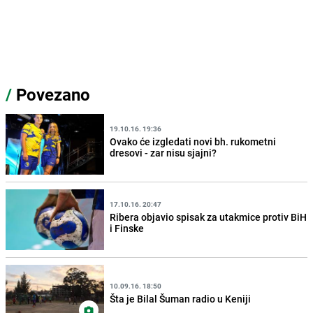
/
Povezano
19.10.16. 19:36
Ovako će izgledati novi bh. rukometni
dresovi - zar nisu sjajni?
17.10.16. 20:47
Ribera objavio spisak za utakmice protiv BiH
i Finske
10.09.16. 18:50
Šta je Bilal Šuman radio u Keniji