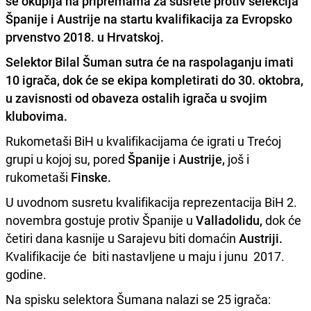
se okuplja na pripremama za susrete protiv selekcija
Španije i Austrije na startu kvalifikacija za Evropsko
prvenstvo 2018. u Hrvatskoj.
Selektor
Bilal Šuman
sutra će na raspolaganju imati
10 igrača, dok će se ekipa kompletirati do 30. oktobra,
u zavisnosti od obaveza ostalih igrača u svojim
klubovima.
Rukometaši BiH u kvalifikacijama će igrati u Trećoj
grupi u kojoj su, pored
Španije
i
Austrije,
još i
rukometaši
Finske.
U uvodnom susretu kvalifikacija reprezentacija BiH 2.
novembra gostuje protiv Španije u
Valladolidu,
dok će
četiri dana kasnije u Sarajevu biti domaćin
Austriji.
Kvalifikacije će biti nastavljene u maju i junu 2017.
godine.
Na spisku selektora Šumana nalazi se 25 igrača: