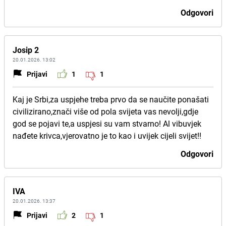
Odgovori
Josip 2
20.01.2026. 13:02
Prijavi
1
1
Kaj je Srbi,za uspjehe treba prvo da se naučite ponašati
civilizirano,znači više od pola svijeta vas nevolji,gdje
god se pojavi te,a uspjesi su vam stvarno! Al vibuvjek
nađete krivca,vjerovatno je to kao i uvijek cijeli svijet!!
Odgovori
IVA
20.01.2026. 13:37
Prijavi
2
1