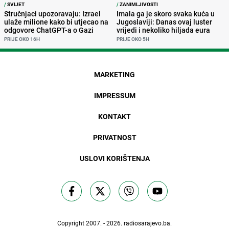
/
SVIJET
/
ZANIMLJIVOSTI
Stručnjaci upozoravaju: Izrael
Imala ga je skoro svaka kuća u
ulaže milione kako bi utjecao na
Jugoslaviji: Danas ovaj luster
odgovore ChatGPT-a o Gazi
vrijedi i nekoliko hiljada eura
PRIJE OKO 16H
PRIJE OKO 5H
MARKETING
IMPRESSUM
KONTAKT
PRIVATNOST
USLOVI KORIŠTENJA
Copyright 2007. - 2026.
radiosarajevo.ba
.