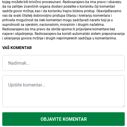
kojeg možete biti krivično procesuirani. Radiosarajevo.ba ima pravo i obavezu
da na zahtjev zvaničnih organa dostavi podatke o korisniku čiji komentari
sadrže govor mržnje, kao i da korisniku trajno blokira pristup. Obaviještavamo
vas da svaki čitatelj dobrovoljno pristupa čitanju i kreiranju komentara i
prihvata mogućnost da neki komentari mogu sadržavati narativ koji je u
suprotnosti sa vjerskim, nacionalnim, moralnim i drugim načelima.
Radiosarajevo.ba ima pravo da obriše sporne ili prijavljene komentare bez
najave i objašnjenja. Radiosarajevo.ba koristi automatski sistem prepoznavanja
i uklanjanja govora mržnje i drugih neprimjerenih sadržaja u komentarima.
VAŠ KOMENTAR
OBJAVITE KOMENTAR