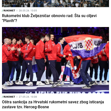
/
RUKOMET
I
28.05.26. 13:05
Rukometni klub Željezničar obnovio rad: Šta su ciljevi
"Plavih"?
/
RUKOMET
I
27.05.26. 10:38
Oštra sankcija za Hrvatski rukometni savez zbog isticanja
zastave tzv. Herceg-Bosne