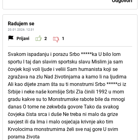
Odgovori
Radujem se
20.01.2026. 12:31
Prijavi
2
1
Svakom ispadanju i porazu Srbo *****ka U bilo lom
sportu I taj dan slavim sportsku slavu Mislim ja sam
čovjek koji voli ljude i veliii Sam humanista koji se
zgražava na zlu Nad životinjama a kamo li na ljudima
Ali kao dijete znam šta su ti monstrumi Srbo *****ci iz
Srbije i neke naše komšije Srbi Zla činili 1992 u mom
gradu kakve su to Monstrumske rabote bile da mnogi
danas O tome ne zekwbda govore Tako da svakog
čovjeka čista srca i duše Ne treba ni malo da grize
savjest ili da Ima i malo osjećaja krivnje ako tim
Krvolocima monstrumima želi sve naj gore U svim
porama života