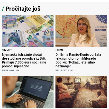
/
Pročitajte još
/
SVIJET
/
TEME
Njemačka istražuje slučaj
Dr. Erma Ramić-Kunić održala
desetočlane porodice iz BiH:
lekciju notornom Miloradu
Primaju 7.300 eura socijalne
Dodiku: "Pokazujete silno
pomoći mjesečno
neznanje"
PRIJE OKO 14H
PRIJE OKO 12H