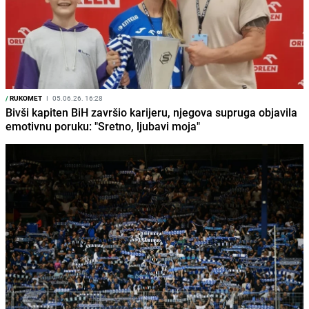
/
RUKOMET
I
05.06.26. 16:28
Bivši kapiten BiH završio karijeru, njegova supruga objavila
emotivnu poruku: "Sretno, ljubavi moja"