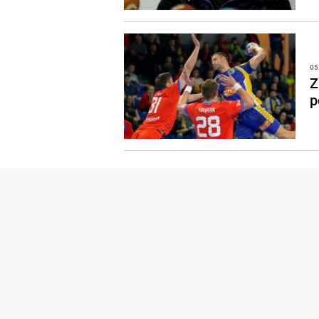
05
Z
p