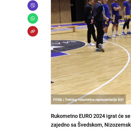
FENA / Trening rukometne reprezentacije BiH
Rukometno EURO 2024 igrat će se o
zajedno sa Švedskom, Nizozemsk