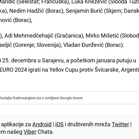
Mandić (Selestat; Francuska), Luka Knežević (Slooda Tuzl
ka), Nedim Hadžić (Borac), Senjamin Burić (Skjern; Dansk
hović (Borac),
), Adi Mehmedćehajić (Gračanica), Mirko Mišetić (Slobod
seljić (Gorenje; Slovenija), Vladan Đurđević (Borac).
ti 25. decembra u Sarajevu, a početkom januara putuju u
EURO 2024 igrati na Yellov Cupu protiv Švicarske, Argenti
Dodajte Radiosarajevo.ba u omiljene Google izvore
aplikacije za
Android
|
iOS
i društvenih mreža
Twitter
|
utem našeg
Viber
Chata.