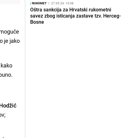
/
RUKOMET
I
27.05.26. 10:38
Oštra sankcija za Hrvatski rukometni
savez zbog isticanja zastave tzv. Herceg-
Bosne
a moguće
o je jako
, kako
 puno.
Hodžić
ov;