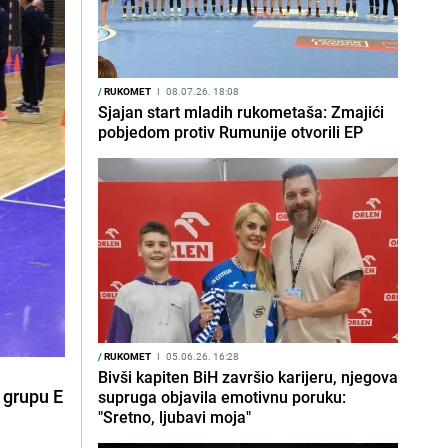
/
RUKOMET
I
08.07.26. 18:08
Sjajan start mladih rukometaša: Zmajići
pobjedom protiv Rumunije otvorili EP
/
RUKOMET
I
05.06.26. 16:28
Bivši kapiten BiH završio karijeru, njegova
 grupu E
supruga objavila emotivnu poruku:
"Sretno, ljubavi moja"