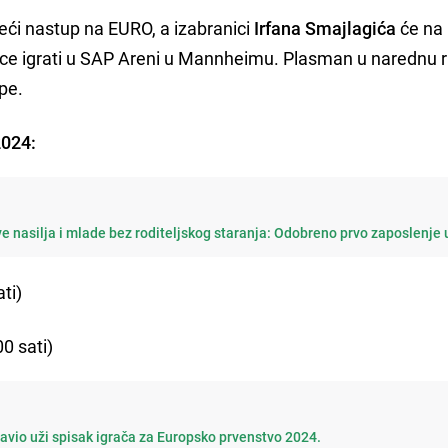
eći nastup na EURO, a izabranici
Irfana Smajlagića
će na
ce igrati u SAP Areni u Mannheimu. Plasman u narednu 
upe.
2024:
tve nasilja i mlade bez roditeljskog staranja: Odobreno prvo zaposlenje 
ti)
0 sati)
javio uži spisak igrača za Europsko prvenstvo 2024.