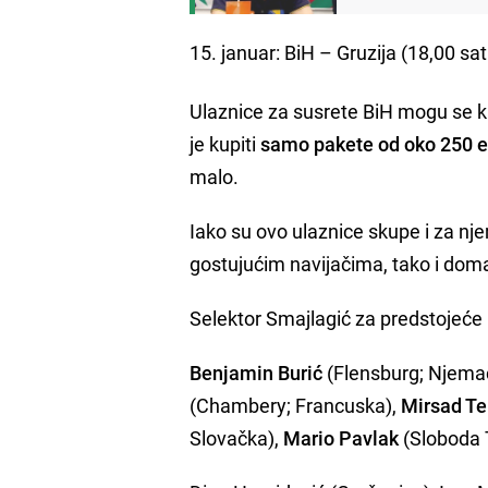
15. januar: BiH – Gruzija (18,00 sat
Ulaznice za susrete BiH mogu se k
je kupiti
samo pakete od oko 250 
malo.
Iako su ovo ulaznice skupe i za nj
gostujućim navijačima, tako i doma
Selektor Smajlagić za predstojeće
Benjamin Burić
(Flensburg; Njema
(Chambery; Francuska),
Mirsad Te
Slovačka),
Mario Pavlak
(Sloboda 