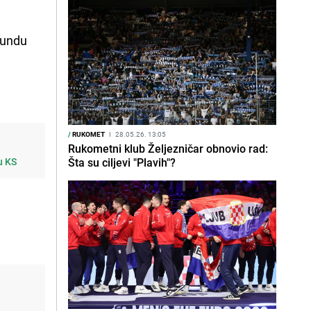
rundu
/
RUKOMET
I
28.05.26. 13:05
Rukometni klub Željezničar obnovio rad:
u KS
Šta su ciljevi "Plavih"?