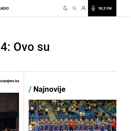
RADIO
90,2 FM
4: Ovo su
osarajevo.ba
/
Najnovije