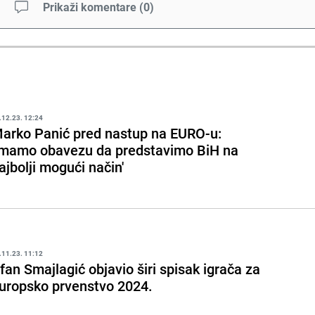
Prikaži komentare
(
0
)
.12.23. 12:24
arko Panić pred nastup na EURO-u:
Imamo obavezu da predstavimo BiH na
ajbolji mogući način'
.11.23. 11:12
rfan Smajlagić objavio širi spisak igrača za
uropsko prvenstvo 2024.