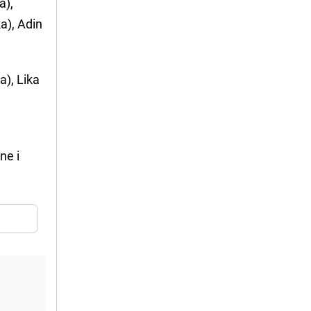
a),
a), Adin
a), Lika
ne i