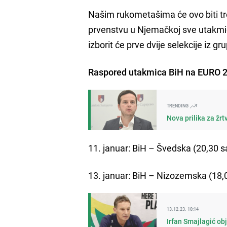
Našim rukometašima će ovo biti tr
prvenstvu u Njemačkoj sve utakmi
izborit će prve dvije selekcije iz gr
Raspored utakmica BiH na EURO 
TRENDING
Nova prilika za žr
11. januar: BiH – Švedska (20,30 sa
13. januar: BiH – Nizozemska (18,0
13.12.23. 10:14
Irfan Smajlagić ob