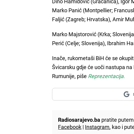
Dino Hamidović (Gračanica), Igor 
Marko Panić (Montpellier; Francus
Faljić (Zagreb; Hrvatska), Amir Mu
Marko Majstorović (Krka; Slovenija
Perić (Celje; Slovenija), Ibrahim Ha
Inače, rukometaši BiH će se okupi
Švicarsku gdje će uoči nastupa na 
Rumunije, piše
Reprezentacija.
Radiosarajevo.ba
pratite putem 
Facebook
|
Instagram
, kao i p