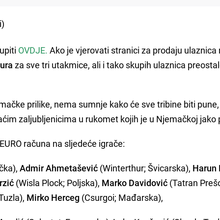
i)
upiti
OVDJE.
Ako je vjerovati stranici za prodaju ulaznic
eura
za sve tri utakmice, ali i tako skupih ulaznica preostal
emačke prilike, nema sumnje kako će sve tribine biti pune
ćim zaljubljenicima u rukomet kojih je u Njemačkoj jako
 EURO računa na sljedeće igrače:
čka),
Admir Ahmetašević
(Winterthur; Švicarska),
Harun 
rzić
(Wisla Plock; Poljska),
Marko Davidović
(Tatran Preš
Tuzla),
Mirko Herceg
(Csurgoi; Mađarska),