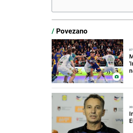
/
Povezano
07
M
'
n
30
I
E