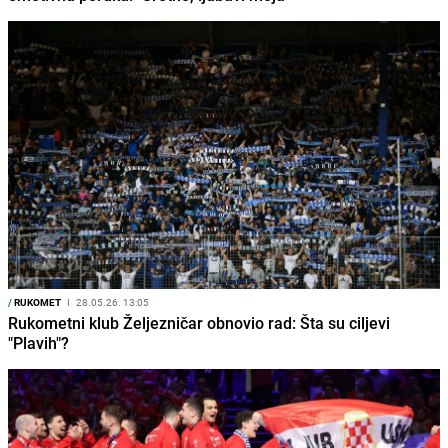
/
RUKOMET
I
28.05.26. 13:05
Rukometni klub Željezničar obnovio rad: Šta su ciljevi
"Plavih"?