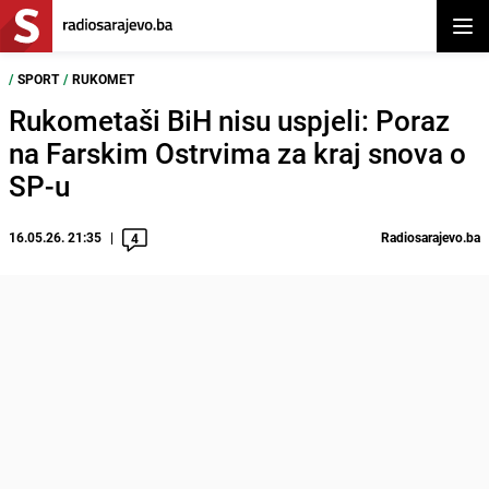
Otvor
/
SPORT
/
RUKOMET
Rukometaši BiH nisu uspjeli: Poraz
na Farskim Ostrvima za kraj snova o
SP-u
16.05.26. 21:35
Radiosarajevo.ba
4