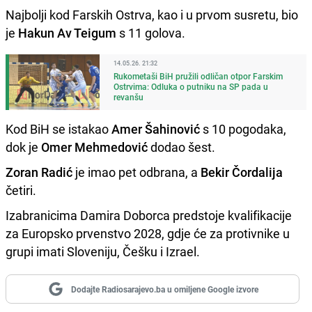
Najbolji kod Farskih Ostrva, kao i u prvom susretu, bio
je
Hakun Av Teigum
s 11 golova.
14.05.26. 21:32
Rukometaši BiH pružili odličan otpor Farskim
Ostrvima: Odluka o putniku na SP pada u
revanšu
Kod BiH se istakao
Amer Šahinović
s 10 pogodaka,
dok je
Omer Mehmedović
dodao šest.
Zoran Radić
je imao pet odbrana, a
Bekir Čordalija
četiri.
Izabranicima Damira Doborca predstoje kvalifikacije
za Europsko prvenstvo 2028, gdje će za protivnike u
grupi imati Sloveniju, Češku i Izrael.
Dodajte Radiosarajevo.ba u omiljene Google izvore