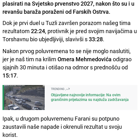
plasirati na Svjetsko prvenstvo 2027, nakon što su i u
revanšu baraža poraženi od Farskih Ostrva.
Dok je prvi duel u Tuzli završen porazom našeg tima
rezultatom
22:24
, protivnik je pred svojim navijačima u
Torshavnu bio ubjedljiviji, slavivši s
33:28
.
Nakon prvog poluvremena to se nije moglo naslutiti,
jer je naš tim na krilim
Omera Mehmedovića
odigrao
sjajnih 30 minuta i otišao na odmor s prednošću od
15:17
.
TRENDING
Objavljene najnovije informacije: Na ovim
graničnim prijelazima su najduža zadržavanja
Ipak, u drugom poluvremenu Farani su potpuno
zaustavili naše napade i okrenuli rezultat u svoju
korist.