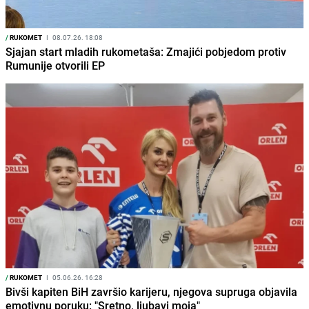
/
RUKOMET
I
08.07.26. 18:08
Sjajan start mladih rukometaša: Zmajići pobjedom protiv
Rumunije otvorili EP
/
RUKOMET
I
05.06.26. 16:28
Bivši kapiten BiH završio karijeru, njegova supruga objavila
emotivnu poruku: "Sretno, ljubavi moja"