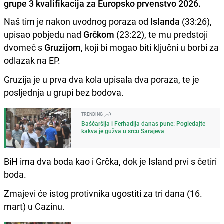
grupe 3 kvalifikacija za Europsko prvenstvo 2026.
Naš tim je nakon uvodnog poraza od
Islanda
(33:26),
upisao pobjedu nad
Grčkom
(23:22), te mu predstoji
dvomeč s
Gruzijom
, koji bi mogao biti ključni u borbi za
odlazak na EP.
Gruzija je u prva dva kola upisala dva poraza, te je
posljednja u grupi bez bodova.
TRENDING
Baščaršija i Ferhadija danas pune: Pogledajte
kakva je gužva u srcu Sarajeva
BiH ima dva boda kao i Grčka, dok je Island prvi s četiri
boda.
Zmajevi će istog protivnika ugostiti za tri dana (16.
mart) u Cazinu.