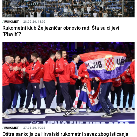
/
RUKOMET
I
28.05.26. 13:05
Rukometni klub Željezničar obnovio rad: Šta su ciljevi
"Plavih"?
/
RUKOMET
I
27.05.26. 10:38
Oštra sankcija za Hrvatski rukometni savez zbog isticanja