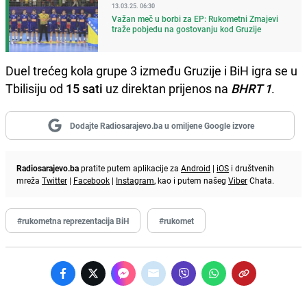
13.03.25. 06:30
Važan meč u borbi za EP: Rukometni Zmajevi
traže pobjedu na gostovanju kod Gruzije
Duel trećeg kola grupe 3 između Gruzije i BiH igra se u
Tbilisiju od
15 sati
uz direktan prijenos na
BHRT 1
.
Dodajte Radiosarajevo.ba u omiljene Google izvore
Radiosarajevo.ba
pratite putem aplikacije za
Android
|
iOS
i društvenih
mreža
Twitter
|
Facebook
|
Instagram
, kao i putem našeg
Viber
Chata.
#rukometna reprezentacija BiH
#rukomet