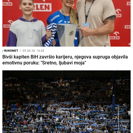
/
RUKOMET
I
05.06.26. 16:28
Bivši kapiten BiH završio karijeru, njegova supruga objavila
emotivnu poruku: "Sretno, ljubavi moja"