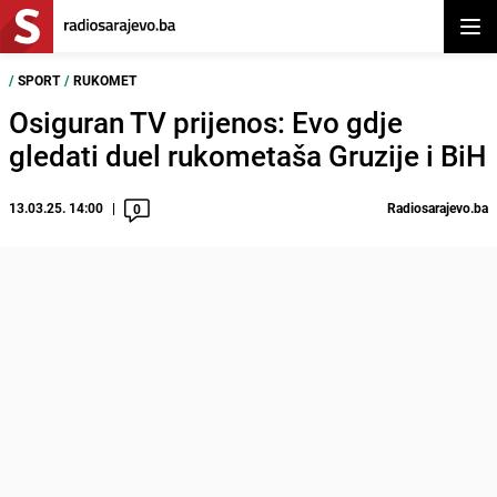
Otvor
/
SPORT
/
RUKOMET
Osiguran TV prijenos: Evo gdje
gledati duel rukometaša Gruzije i BiH
13.03.25. 14:00
Radiosarajevo.ba
0