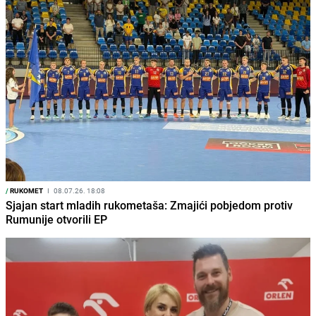
/
RUKOMET
I
08.07.26. 18:08
Sjajan start mladih rukometaša: Zmajići pobjedom protiv
Rumunije otvorili EP