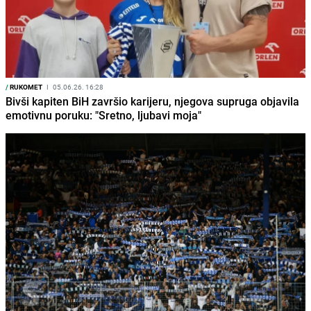
/
RUKOMET
I
05.06.26. 16:28
Bivši kapiten BiH završio karijeru, njegova supruga objavila
emotivnu poruku: "Sretno, ljubavi moja"