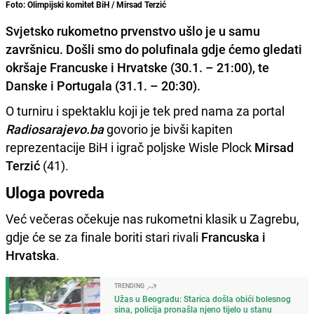
Foto: Olimpijski komitet BiH / Mirsad Terzić
Svjetsko rukometno prvenstvo ušlo je u samu
završnicu. Došli smo do polufinala gdje ćemo gledati
okršaje Francuske i Hrvatske (30.1. – 21:00), te
Danske i Portugala (31.1. – 20:30).
O turniru i spektaklu koji je tek pred nama za portal
Radiosarajevo.ba
govorio je bivši kapiten
reprezentacije BiH i igrač poljske Wisle Plock
Mirsad
Terzić
(41).
Uloga povreda
Već večeras očekuje nas rukometni klasik u Zagrebu,
gdje će se za finale boriti stari rivali
Francuska i
Hrvatska
.
TRENDING
Užas u Beogradu: Starica došla obići bolesnog
sina, policija pronašla njeno tijelo u stanu