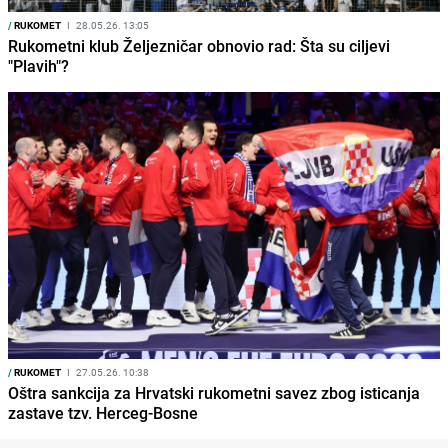
/
RUKOMET
I
28.05.26. 13:05
Rukometni klub Željezničar obnovio rad: Šta su ciljevi
"Plavih"?
/
RUKOMET
I
27.05.26. 10:38
Oštra sankcija za Hrvatski rukometni savez zbog isticanja
zastave tzv. Herceg-Bosne