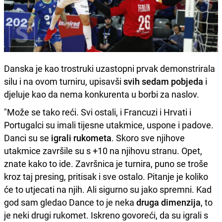
Danska je kao trostruki uzastopni prvak demonstrirala
silu i na ovom turniru, upisavši
svih sedam pobjeda
i
djeluje kao da nema konkurenta u borbi za naslov.
"Može se tako reći. Svi ostali, i Francuzi i Hrvati i
Portugalci su imali tijesne utakmice, uspone i padove.
Danci su se
igrali rukometa
. Skoro sve njihove
utakmice završile su s +10 na njihovu stranu. Opet,
znate kako to ide. Završnica je turnira, puno se troše
kroz taj presing, pritisak i sve ostalo. Pitanje je koliko
će to utjecati na njih. Ali sigurno su jako spremni. Kad
god sam gledao Dance to je neka
druga dimenzija
, to
je neki drugi rukomet. Iskreno govoreći, da su igrali s