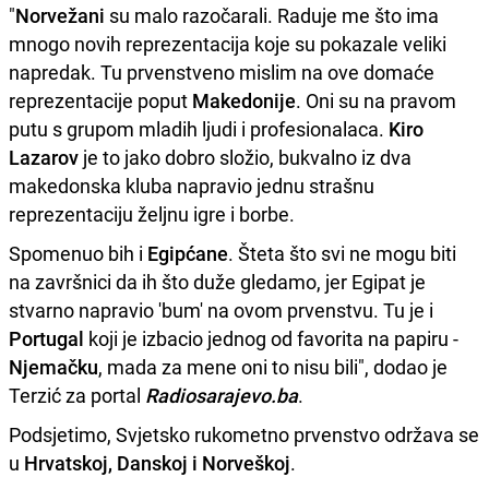
"
Norvežani
su malo razočarali. Raduje me što ima
mnogo novih reprezentacija koje su pokazale veliki
napredak. Tu prvenstveno mislim na ove domaće
reprezentacije poput
Makedonije
. Oni su na pravom
putu s grupom mladih ljudi i profesionalaca.
Kiro
Lazarov
je to jako dobro složio, bukvalno iz dva
makedonska kluba napravio jednu strašnu
reprezentaciju željnu igre i borbe.
Spomenuo bih i
Egipćane
. Šteta što svi ne mogu biti
na završnici da ih što duže gledamo, jer Egipat je
stvarno napravio 'bum' na ovom prvenstvu. Tu je i
Portugal
koji je izbacio jednog od favorita na papiru -
Njemačku
, mada za mene oni to nisu bili", dodao je
Terzić za portal
Radiosarajevo.ba
.
Podsjetimo, Svjetsko rukometno prvenstvo održava se
u
Hrvatskoj, Danskoj i Norveškoj
.