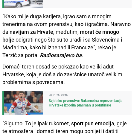
"Kako mi je duga karijera, igrao sam s mnogim
trenerima na ovom prvenstvu, kao i igračima. Naravno
da
navijam za Hrvate
, međutim,
morat će mnogo
bolje
odigrati nego što su to uradili sa Slovencima i
Mađarima, kako bi iznenadili Francuze", rekao je
Terzić za portal
Radiosarajevo.ba
.
Domaći teren dosad se pokazao kao veliki adut
Hrvatske, koja je došla do završnice unatoč velikim
problemima s povredama.
28.01.25. 20:46
Svjetsko prvenstvo: Rukometna reprezentacija
Hrvatske izborila plasman u polufinale
"Sigurno. To je ipak rukomet,
sport pun emocija
, gdje
te atmosfera i domaći teren mogu ponijeti i dati ti