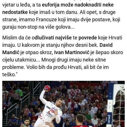
vjetar u leđa, a ta
euforija može nadoknaditi neke
nedostatke
koje imaš u tom danu. Ali opet, s druge
strane, imamo Francuze koji imaju dvije postave, koji
guraju non-stop na više golova...
Mislim da će o
dlučivati najviše
te
povrede
koje Hrvati
imaju. U kakvom je stanju njihov desni bek.
David
Mandić
je otpao skroz,
Ivan
Martinović
je šepao skoro
cijelu utakmicu... Mnogi drugi imaju neke sitne
probleme. Volio bih da prođu Hrvati, ali bit će im
teško."