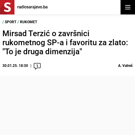
Otvor
/
SPORT
/
RUKOMET
Mirsad Terzić o završnici
rukometnog SP-a i favoritu za zlato:
"To je druga dimenzija"
30.01.25. 18:30
A. Vatreš
1