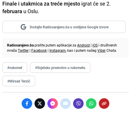
Finale i utakmica za treće mjesto
igrat će se 2.
februara
u Oslu.
Dodajte Radiosarajevo.ba u omiljene Google izvore
Radiosarajevo.ba
pratite putem aplikacije za
Android
|
iOS
i društvenih
mreža
Twitter
|
Facebook
|
Instagram
, kao i putem našeg
Viber
Chata.
#rukomet
#Svjetsko prvenstvo u rukometu
#Mirsad Terzić