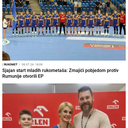
/
RUKOMET
I
08.07.26. 18:08
Sjajan start mladih rukometaša: Zmajići pobjedom protiv
Rumunije otvorili EP