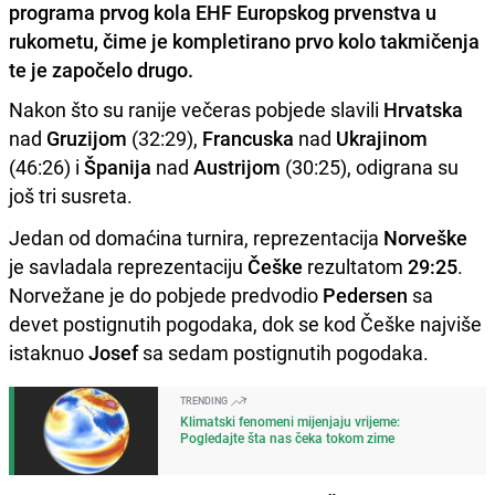
programa prvog kola EHF Europskog prvenstva u
rukometu, čime je kompletirano prvo kolo takmičenja
te je započelo drugo.
Nakon što su ranije večeras pobjede slavili
Hrvatska
nad
Gruzijom
(32:29),
Francuska
nad
Ukrajinom
(46:26) i
Španija
nad
Austrijom
(30:25), odigrana su
još tri susreta.
Jedan od domaćina turnira, reprezentacija
Norveške
je savladala reprezentaciju
Češke
rezultatom
29:25
.
Norvežane je do pobjede predvodio
Pedersen
sa
devet postignutih pogodaka, dok se kod Češke najviše
istaknuo
Josef
sa sedam postignutih pogodaka.
TRENDING
Klimatski fenomeni mijenjaju vrijeme:
Pogledajte šta nas čeka tokom zime