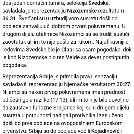
Još jedan domaćin turnira, selekcija
Švedske,
savladala je reprezentaciju
Nizozemske
rezultatom
36:31
. Šveđani su u uzbudljivom susretu došli do
pobjede zahvaljujući dobrom prvom poluvremenu. U
drugom dijelu utakmice Nizozemci su se trudili sustići
zaostatak ali im to nije pošlo za rukom. Najefikasniji u
redovima Švedske bio je
Claar
sa osam pogodaka, dok
je kod Nizozemske bio
ten Velde
sa devet postignutih
pogodaka.
Reprezentacija
Srbije
je priredila pravu senzaciju
savladavši reprezentaciju Njemačke rezultatom
30:27.
Nijemci su nakon prvog poluvremena imali prednost
od četiri gola razlike (17:13), ali im to nije bilo dovoljno
da zaustave furiozne Srbijance koji su u drugom dijelu
susreta u potpunosti nadigali protivnika i zasluženo
došli do prve pobjede na ovogodišnjem Europskom
prvenstvu. Srbiju su do pobjede vodili
Kojadinović
i