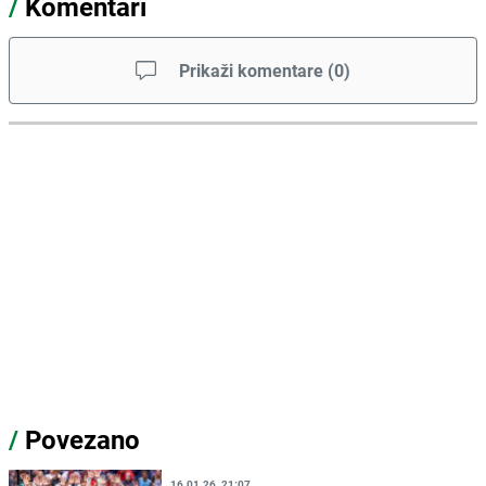
/
Komentari
Prikaži komentare
(
0
)
/
Povezano
16.01.26. 21:07