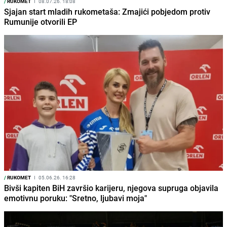
/
RUKOMET
I
08.07.26. 18:08
Sjajan start mladih rukometaša: Zmajići pobjedom protiv
Rumunije otvorili EP
/
RUKOMET
I
05.06.26. 16:28
Bivši kapiten BiH završio karijeru, njegova supruga objavila
emotivnu poruku: "Sretno, ljubavi moja"