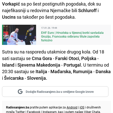
Vorkapić
sa po šest postignutih pogodaka, dok su
najefikasniji u redovima Njemačke bili
Schluroff
i
Uscins
sa također po šest pogodaka.
17.01.26. 19:44
EHF Euro | Hrvatska u tijesnoj borbi savladala
Gruziju, Francuska odbranu titule započela
furiozno
Sutra su na rasporedu utakmice drugog kola. Od 18
sati sastaju se
Crna Gora
-
Farski Otoci, Poljska
-
Island
i
Sjeverna Makedonija
-
Portugal.
U terminu od
20:30 sastaju se
Italija
-
Mađarska, Rumunija
-
Danska
i
Švicarska
-
Slovenija.
Dodajte Radiosarajevo.ba u omiljene Google izvore
Radiosarajevo.ba
pratite putem aplikacije za
Android
|
iOS
i društvenih
mreža
Twitter
|
Facebook
|
Instagram
, kao i putem našeg
Viber
Chata.