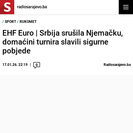
Otvor
/
SPORT
/
RUKOMET
EHF Euro | Srbija srušila Njemačku,
domaćini turnira slavili sigurne
pobjede
17.01.26. 22:19
Radiosarajevo.ba
0