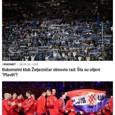
/
RUKOMET
I
28.05.26. 13:05
Rukometni klub Željezničar obnovio rad: Šta su ciljevi
"Plavih"?