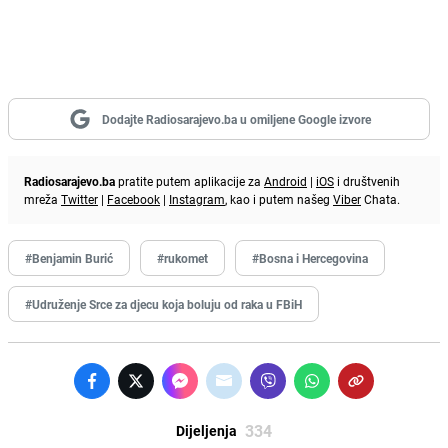
Dodajte Radiosarajevo.ba u omiljene Google izvore
Radiosarajevo.ba
pratite putem aplikacije za
Android
|
iOS
i društvenih
mreža
Twitter
|
Facebook
|
Instagram
, kao i putem našeg
Viber
Chata.
#Benjamin Burić
#rukomet
#Bosna i Hercegovina
#Udruženje Srce za djecu koja boluju od raka u FBiH
334
Dijeljenja