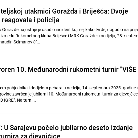
teljskoj utakmici Goražda i Briješća: Dvoje
 reagovala i policija
Goražde najoštrije je osudio incident koji se, kako tvrde, dogodio na prija
 između Rukometnog kluba Briješće i MRK Goražde u nedjelju, 28. septe
ehaudin Selmanović"...
oren 10. Međunarodni rukometni turnir "VIŠE
em pobjednika i dodjelom pehara u nedelju, 14. septembra 2025. godine
ovine završen je jubilarni 10. Međunarodni rukometni turnir za djevojčice 
 IGRE". Na turni...
": U Sarajevu počelo jubilarno deseto izdanje
urnira za djevojčice