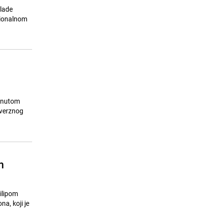
mlade
icionalnom
menutom
overznog
m
ilipom
a, koji je