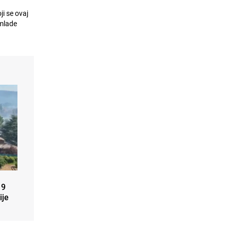
i se ovaj
 mlade
19
ije