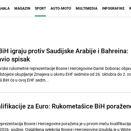
HALA
MAGAZIN
SPORT
AUTO-MOTO
MULTIMEDIA
INFOGRAFIKE
H igraju protiv Saudijske Arabije i Bahreina:
vio spisak
rske rukometne reprezentacije Bosne i Hercegovine Damir Doborac objavi
dstojeće okupljanje Zmajeva u okviru EHF sedmice od 26. oktobra do 2. 
 BiH će u ovoj EHF sedm...
lifikacije za Euro: Rukometašice BiH poražen
rezentacija Bosne i Hercegovine poražena je u prvom meču kvalifikacija
026. godine. Oslabljena selekcija Bosne i Hercegovine izgubila je u Wint