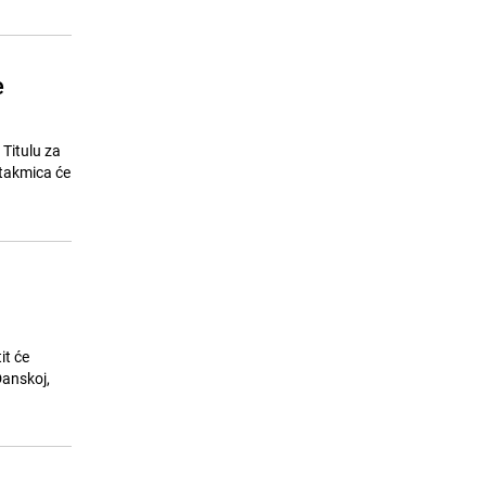
e
Titulu za
utakmica će
it će
Danskoj,