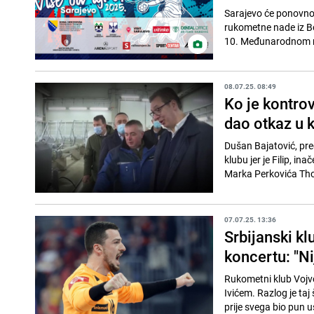
Sarajevo će ponovno 
rukometne nade iz Bos
10. Međunarodnom r
08.07.25. 08:49
Ko je kontro
dao otkaz u 
Dušan Bajatović, pre
klubu jer je Filip, i
Marka Perkovića Th
07.07.25. 13:36
Srbijanski k
koncertu: "Ni
Rukometni klub Vojvo
Ivićem. Razlog je ta
prije svega bio pun u