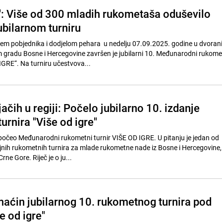
e": Više od 300 mladih rukometaša oduševilo
jubilarnom turniru
em pobjednika i dodjelom pehara u nedelju 07.09.2025. godine u dvoran
 gradu Bosne i Hercegovine završen je jubilarni 10. Međunarodni rukomet
IGRE“. Na turniru učestvova...
ačih u regiji: Počelo jubilarno 10. izdanje
rnira "Više od igre"
počeo Međunarodni rukometni turnir VIŠE OD IGRE. U pitanju je jedan od
ojnih rukometnih turnira za mlade rukometne nade iz Bosne i Hercegovine, 
rne Gore. Riječ je o ju...
aćin jubilarnog 10. rukometnog turnira pod
e od igre"