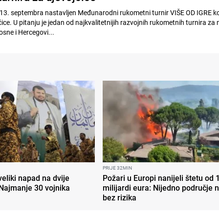
 13. septembra nastavljen Međunarodni rukometni turnir VIŠE OD IGRE koj
čice. U pitanju je jedan od najkvalitetnijih razvojnih rukometnih turnira za
sne i Hercegovi...
PRIJE 32MIN
 veliki napad na dvije
Požari u Europi nanijeli štetu od 
 Najmanje 30 vojnika
milijardi eura: Nijedno područje n
bez rizika