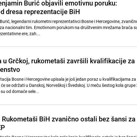
enjamin Burić objavili emotivnu poruku:
od dresa reprezentacije BiH
Burić, legendarni rukometni reprezentativci Bosne i Hercegovine, zvaničn
a za nacionalni tim. Emotivnom porukom na društvenim mrežama braća su
ezentativne ere, zah...
u Grčkoj, rukometaši završili kvalifikacije za
venstvo
cija Bosne i Hercegovine upisala je još jedan poraz u kvalifikacijama z
 će se održati u Danskoj, Norveškoj i Švedskoj. U meču šestog kola grupe 
su od domaće sele...
: Rukometaši BiH zvanično ostali bez šansi za
EP