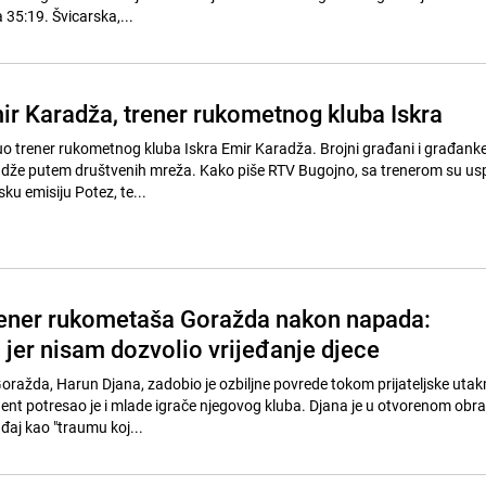
a 35:19. Švicarska,...
r Karadža, trener rukometnog kluba Iskra
o trener rukometnog kluba Iskra Emir Karadža. Brojni građani i građank
adže putem društvenih mreža. Kako piše RTV Bugojno, sa trenerom su us
sku emisiju Potez, te...
rener rukometaša Goražda nakon napada:
 jer nisam dozvolio vrijeđanje djece
ražda, Harun Djana, zadobio je ozbiljne povrede tokom prijateljske utak
cident potresao je i mlade igrače njegovog kluba. Djana je u otvorenom obr
đaj kao "traumu koj...