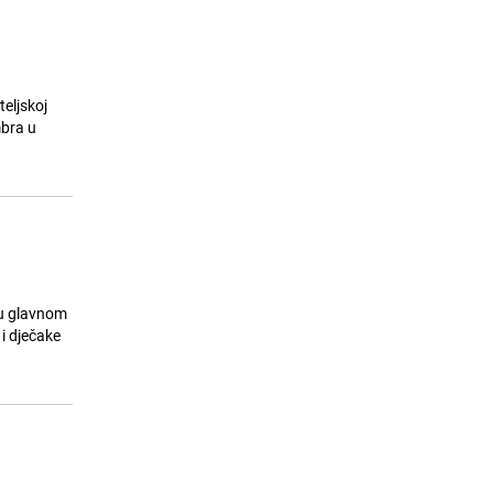
teljskoj
mbra u
 u glavnom
i dječake