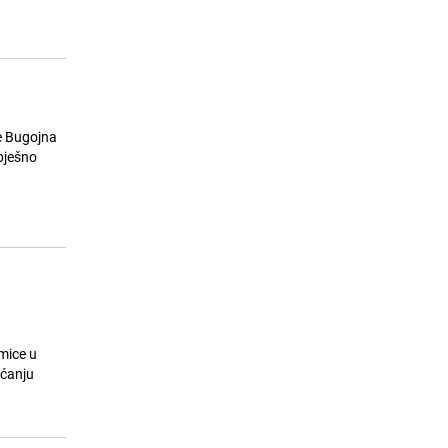
e Bugojna
pješno
mice u
aćanju