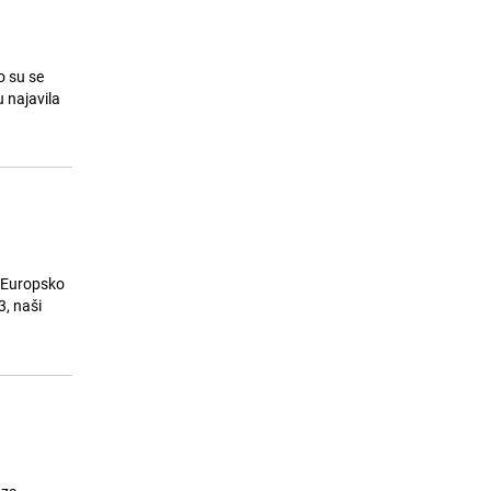
o su se
 najavila
a Europsko
3, naši