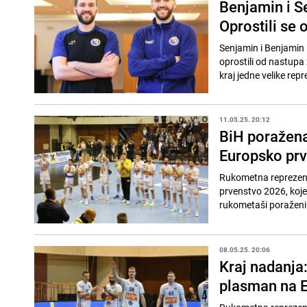
Benjamin i S
Oprostili se 
Senjamin i Benjamin 
oprostili od nastup
kraj jedne velike repr
11.05.25. 20:12
BiH poražena 
Europsko pr
Rukometna reprezenta
prvenstvo 2026, koje
rukometaši poraženi 
08.05.25. 20:06
Kraj nadanja
plasman na 