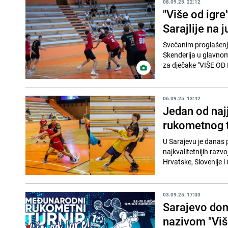
08.09.25. 22:12
"Više od igr
Sarajlije na 
Svečanim proglašenj
Skenderija u glavnom
za dječake "VIŠE OD 
06.09.25. 13:42
Jedan od najj
rukometnog tu
U Sarajevu je danas 
najkvalitetnijih razv
Hrvatske, Slovenije i C
03.09.25. 17:03
Sarajevo dom
nazivom "Viš