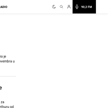
RADIO
90,2 FM
o je
novembra u
e
 za
erthuru od