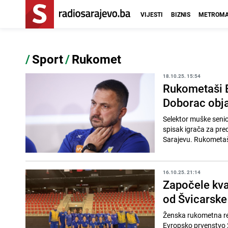
VIJESTI
BIZNIS
METROMA
/
Sport
/
Rukomet
18.10.25. 15:54
Rukometaši Bi
Doborac obja
Selektor muške senio
spisak igrača za pre
Sarajevu. Rukometaši
16.10.25. 21:14
Započele kva
od Švicarske
Ženska rukometna rep
Evropsko prvenstvo 2