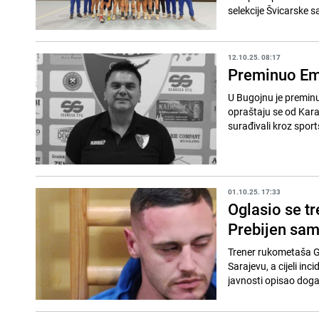
selekcije Švicarske s
12.10.25. 08:17
Preminuo Emi
U Bugojnu je preminu
opraštaju se od Kar
surađivali kroz sport
01.10.25. 17:33
Oglasio se t
Prebijen sam
Trener rukometaša Go
Sarajevu, a cijeli in
javnosti opisao doga