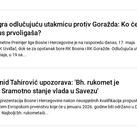
ra odlučujuću utakmicu protiv Goražda: Ko ć
us prvoligaša?
metne Premijer lige Bosne i Hercegovine je na rasporedu danas, 17. maja. 
K Izviđač, dok se za opstanak bore RK Bosna i RK Goražde. Odlučujuća 
aja, u 19 sa...
nid Tahirović upozorava: 'Bh. rukomet je
 Sramotno stanje vlada u Savezu'
ezentacija Bosne i Hercegovine nakon neuspješnih kvalifikacija propust
em Evropskom prvenstvu koje će u jenuaru 2026. godine biti održano u 
 Najbolji bh. rukometaši...