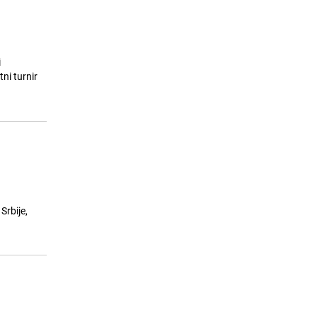
i
ni turnir
Srbije,