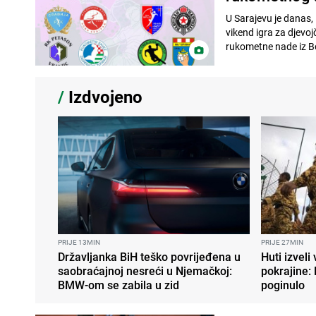
U Sarajevu je danas,
vikend igra za djevoj
rukometne nade iz Bo
/
Izdvojeno
PRIJE 13MIN
PRIJE 27MIN
Državljanka BiH teško povrijeđena u
Huti izveli
saobraćajnoj nesreći u Njemačkoj:
pokrajine:
BMW-om se zabila u zid
poginulo