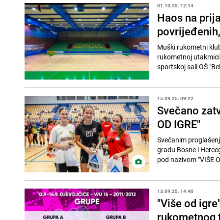
01.10.25. 12:14
Haos na prija
povrijeđenih,
Muški rukometni klub 
rukometnoj utakmici
sportskoj sali OŠ "B
15.09.25. 09:22
Svečano zatv
OD IGRE"
Svečanim proglašenj
gradu Bosne i Herceg
pod nazivom "VIŠE OD
13.09.25. 14:40
"Više od igre
rukometnog t