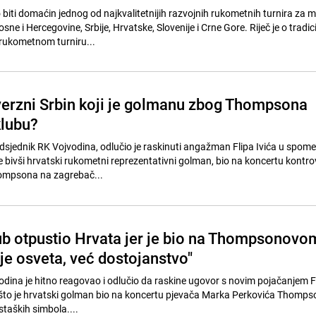
biti domaćin jednog od najkvalitetnijih razvojnih rukometnih turnira za 
ne i Hercegovine, Srbije, Hrvatske, Slovenije i Crne Gore. Riječ je o trad
ukometnom turniru...
verzni Srbin koji je golmanu zbog Thompsona
klubu?
dsjednik RK Vojvodina, odlučio je raskinuti angažman Flipa Ivića u spo
nače bivši hrvatski rukometni reprezentativni golman, bio na koncertu kontr
ompsona na zagrebač...
lub otpustio Hrvata jer je bio na Thompsonovo
je osveta, već dostojanstvo"
dina je hitno reagovao i odlučio da raskine ugovor s novim pojačanjem F
j što je hrvatski golman bio na koncertu pjevača Marka Perkovića Thompson
staških simbola....