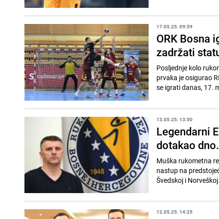
17.05.25. 09:59
ORK Bosna ig
zadržati stat
Posljednje kolo ruko
prvaka je osigurao R
se igrati danas, 17. m
13.05.25. 13:50
Legendarni E
dotakao dno.
Muška rukometna repr
nastup na predstojeć
Švedskoj i Norveškoj.
12.05.25. 14:25