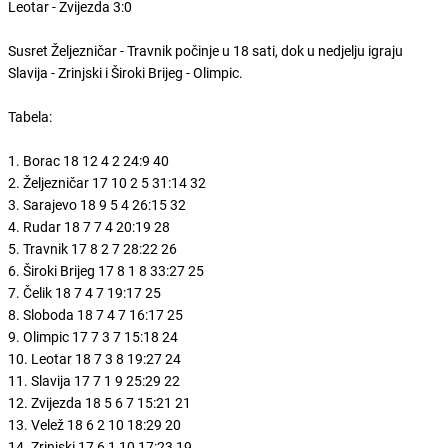
Leotar - Zvijezda 3:0
Susret Željezničar - Travnik počinje u 18 sati, dok u nedjelju igraju
Slavija - Zrinjski i Široki Brijeg - Olimpic.
Tabela:
1. Borac 18 12 4 2 24:9 40
2. Željezničar 17 10 2 5 31:14 32
3. Sarajevo 18 9 5 4 26:15 32
4. Rudar 18 7 7 4 20:19 28
5. Travnik 17 8 2 7 28:22 26
6. Široki Brijeg 17 8 1 8 33:27 25
7. Čelik 18 7 4 7 19:17 25
8. Sloboda 18 7 4 7 16:17 25
9. Olimpic 17 7 3 7 15:18 24
10. Leotar 18 7 3 8 19:27 24
11. Slavija 17 7 1 9 25:29 22
12. Zvijezda 18 5 6 7 15:21 21
13. Velež 18 6 2 10 18:29 20
14. Zrinjski 17 6 1 10 17:23 19