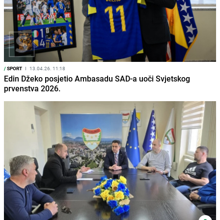
/
SPORT
I
13.04.26. 11:18
Edin Džeko posjetio Ambasadu SAD-a uoči Svjetskog
prvenstva 2026.