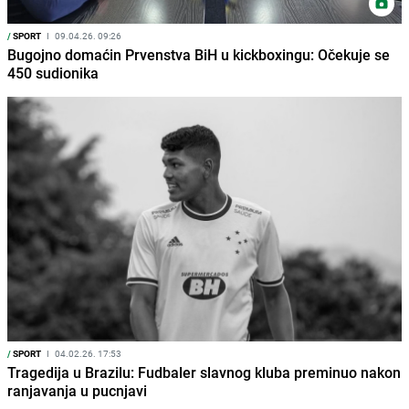
/
SPORT
I
09.04.26. 09:26
Bugojno domaćin Prvenstva BiH u kickboxingu: Očekuje se
450 sudionika
/
SPORT
I
04.02.26. 17:53
Tragedija u Brazilu: Fudbaler slavnog kluba preminuo nakon
ranjavanja u pucnjavi