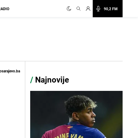
RADIO
90,2 FM
osarajevo.ba
/
Najnovije