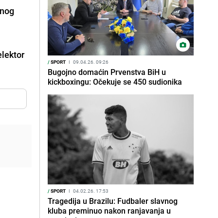
dnog
elektor
/
SPORT
I
09.04.26. 09:26
Bugojno domaćin Prvenstva BiH u
kickboxingu: Očekuje se 450 sudionika
/
SPORT
I
04.02.26. 17:53
Tragedija u Brazilu: Fudbaler slavnog
kluba preminuo nakon ranjavanja u