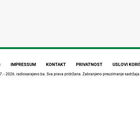
G
IMPRESSUM
KONTAKT
PRIVATNOST
USLOVI KOR
7. - 2026.
radiosarajevo.ba
. Sva prava pridržana. Zabranjeno preuzimanje sadržaja