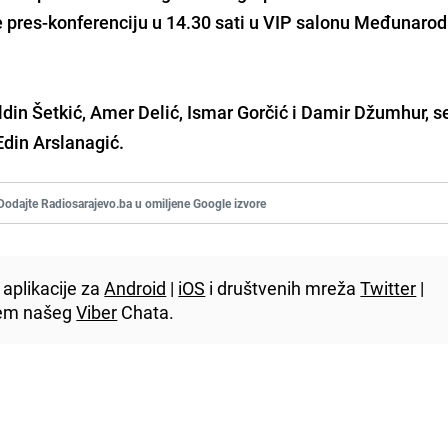
e pres-konferenciju u 14.30 sati u VIP salonu Međunaro
Aldin Šetkić, Amer Delić, Ismar Gorčić i Damir Džumhur, s
Edin Arslanagić.
Dodajte Radiosarajevo.ba u omiljene Google izvore
aplikacije za
Android
|
iOS
i društvenih mreža
Twitter
|
utem našeg
Viber
Chata.