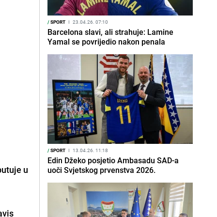
/
SPORT
I
23.04.26. 07:10
Barcelona slavi, ali strahuje: Lamine
Yamal se povrijedio nakon penala
/
SPORT
I
13.04.26. 11:18
Edin Džeko posjetio Ambasadu SAD-a
putuje u
uoči Svjetskog prvenstva 2026.
avis