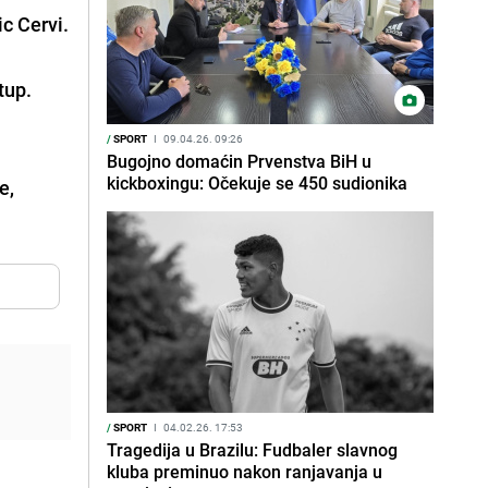
c Cervi.
tup.
/
SPORT
I
09.04.26. 09:26
Bugojno domaćin Prvenstva BiH u
kickboxingu: Očekuje se 450 sudionika
e,
/
SPORT
I
04.02.26. 17:53
Tragedija u Brazilu: Fudbaler slavnog
kluba preminuo nakon ranjavanja u