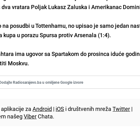
oš dva vratara Poljak Lukasz Zaluska i Amerikanac Domini
o na posudbi u Tottenhamu, no upisao je samo jedan nas
ga kupa u porazu Spursa protiv Arsenala (1:4).
Šahtara ima ugovor sa Spartakom do prosinca iduće godin
iti Moskvu.
Dodajte Radiosarajevo.ba u omiljene Google izvore
aplikacije za
Android
|
iOS
i društvenih mreža
Twitter
|
utem našeg
Viber
Chata.