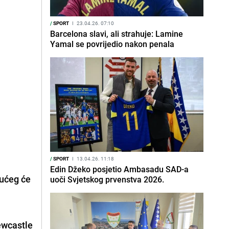
/
SPORT
I
23.04.26. 07:10
Barcelona slavi, ali strahuje: Lamine
Yamal se povrijedio nakon penala
/
SPORT
I
13.04.26. 11:18
Edin Džeko posjetio Ambasadu SAD-a
dućeg će
uoči Svjetskog prvenstva 2026.
Newcastle