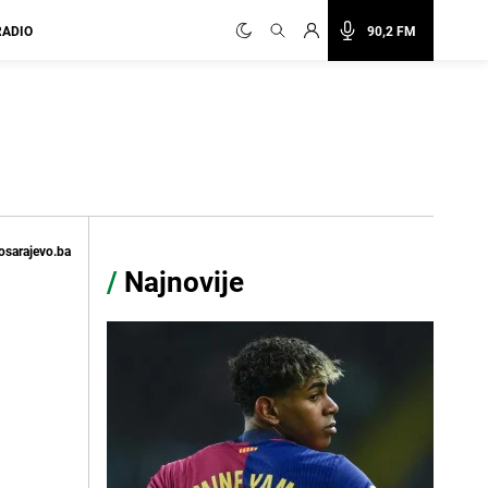
RADIO
90,2 FM
osarajevo.ba
/
Najnovije