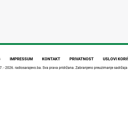
G
IMPRESSUM
KONTAKT
PRIVATNOST
USLOVI KOR
7. - 2026.
radiosarajevo.ba
. Sva prava pridržana. Zabranjeno preuzimanje sadržaja