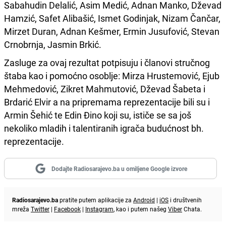
Sabahudin Delalić, Asim Medić, Adnan Manko, Dževad
Hamzić, Safet Alibašić, Ismet Godinjak, Nizam Čančar,
Mirzet Duran, Adnan Kešmer, Ermin Jusufović, Stevan
Crnobrnja, Jasmin Brkić.
Zasluge za ovaj rezultat potpisuju i članovi stručnog
štaba kao i pomoćno osoblje: Mirza Hrustemović, Ejub
Mehmedović, Zikret Mahmutović, Dževad Šabeta i
Brdarić Elvir a na pripremama reprezentacije bili su i
Armin Šehić te Edin Đino koji su, ističe se sa još
nekoliko mladih i talentiranih igrača budućnost bh.
reprezentacije.
Dodajte Radiosarajevo.ba u omiljene Google izvore
Radiosarajevo.ba
pratite putem aplikacije za
Android
|
iOS
i društvenih
mreža
Twitter
|
Facebook
|
Instagram
, kao i putem našeg
Viber
Chata.