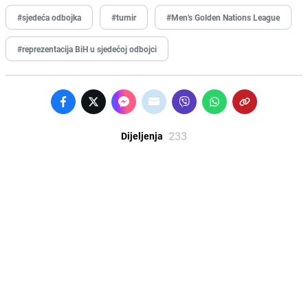
#sjedeća odbojka
#turnir
#Men's Golden Nations League
#reprezentacija BiH u sjedećoj odbojci
233
Dijeljenja