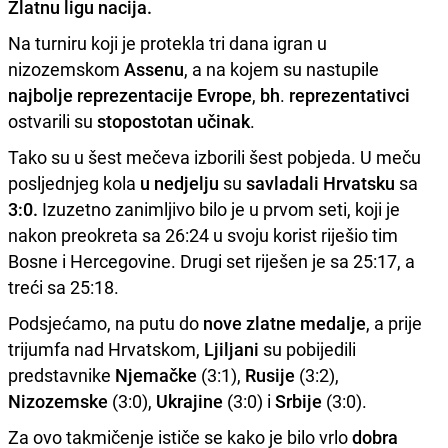
Zlatnu ligu nacija
.
Na turniru koji je protekla tri dana igran u
nizozemskom
Assenu
, a na kojem su nastupile
najbolje
reprezentacije
Evrope
,
bh
.
reprezentativci
ostvarili su
stopostotan
učinak
.
Tako su u šest mečeva izborili šest pobjeda. U meču
posljednjeg kola
u nedjelju
su
savladali Hrvatsku
sa
3:0.
Izuzetno zanimljivo bilo je u prvom seti, koji je
nakon preokreta sa 26:24 u svoju korist riješio tim
Bosne i Hercegovine. Drugi set riješen je sa 25:17, a
treći sa 25:18.
Podsjećamo, na putu do
nove zlatne medalje
, a prije
trijumfa nad Hrvatskom,
Ljiljani
su pobijedili
predstavnike
Njemačke
(3:1),
Rusije
(3:2),
Nizozemske
(3:0),
Ukrajine
(3:0) i
Srbije
(3:0).
Za ovo takmičenje ističe se kako je bilo vrlo
dobra