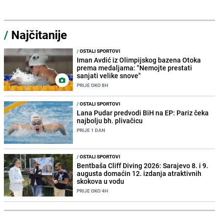
/
Najčitanije
/
OSTALI SPORTOVI
Iman Avdić iz Olimpijskog bazena Otoka
prema medaljama: "Nemojte prestati
sanjati velike snove"
PRIJE OKO 8H
/
OSTALI SPORTOVI
Lana Pudar predvodi BiH na EP: Pariz čeka
najbolju bh. plivačicu
PRIJE 1 DAN
/
OSTALI SPORTOVI
Bentbaša Cliff Diving 2026: Sarajevo 8. i 9.
augusta domaćin 12. izdanja atraktivnih
skokova u vodu
PRIJE OKO 4H