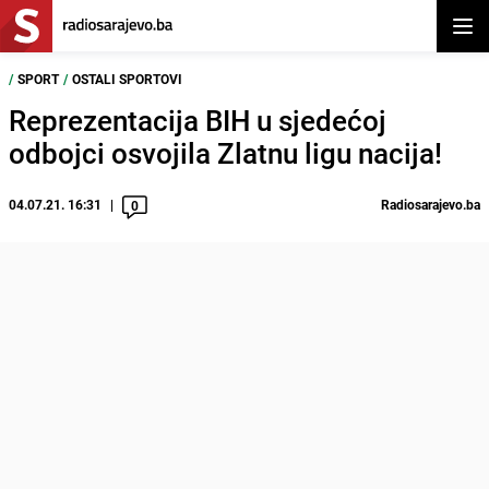
Otvor
/
SPORT
/
OSTALI SPORTOVI
Reprezentacija BIH u sjedećoj
odbojci osvojila Zlatnu ligu nacija!
04.07.21. 16:31
Radiosarajevo.ba
0