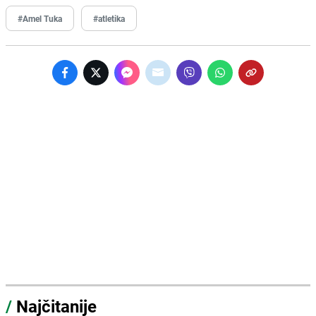
#Amel Tuka
#atletika
/
Najčitanije