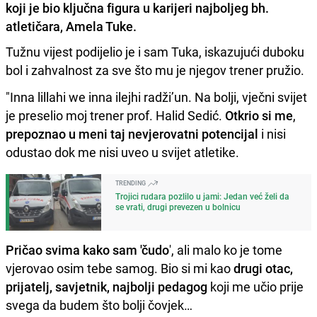
koji je bio ključna figura u karijeri najboljeg bh.
atletičara, Amela Tuke.
Tužnu vijest podijelio je i sam Tuka, iskazujući duboku
bol i zahvalnost za sve što mu je njegov trener pružio.
"Inna lillahi we inna ilejhi radži’un. Na bolji, vječni svijet
je preselio moj trener prof. Halid Sedić.
Otkrio si me
,
prepoznao u meni taj nevjerovatni potencijal
i nisi
odustao dok me nisi uveo u svijet atletike.
TRENDING
Trojici rudara pozlilo u jami: Jedan već želi da
se vrati, drugi prevezen u bolnicu
Pričao svima kako sam 'čudo
', ali malo ko je tome
vjerovao osim tebe samog. Bio si mi kao
drugi otac,
prijatelj, savjetnik, najbolji pedagog
koji me učio prije
svega da budem što bolji čovjek…