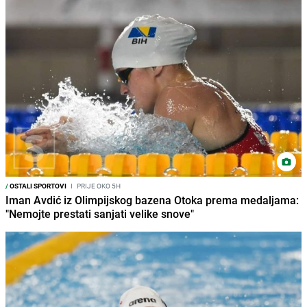
/
OSTALI SPORTOVI
I
PRIJE OKO 5H
Iman Avdić iz Olimpijskog bazena Otoka prema medaljama:
"Nemojte prestati sanjati velike snove"