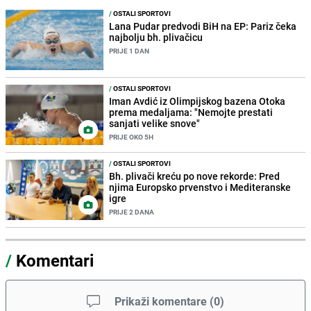
/
OSTALI SPORTOVI
Lana Pudar predvodi BiH na EP: Pariz čeka
najbolju bh. plivačicu
PRIJE 1 DAN
/
OSTALI SPORTOVI
Iman Avdić iz Olimpijskog bazena Otoka
prema medaljama: "Nemojte prestati
sanjati velike snove"
PRIJE OKO 5H
/
OSTALI SPORTOVI
Bh. plivači kreću po nove rekorde: Pred
njima Europsko prvenstvo i Mediteranske
igre
PRIJE 2 DANA
/
Komentari
Prikaži komentare
(
0
)