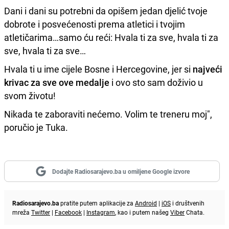
Dani i dani su potrebni da opišem jedan djelić tvoje
dobrote i posvećenosti prema atletici i tvojim
atletičarima…samo ću reći: Hvala ti za sve, hvala ti za
sve, hvala ti za sve…
Hvala ti u ime cijele Bosne i Hercegovine, jer si
najveći
krivac za sve ove medalje
i ovo sto sam doživio u
svom životu!
Nikada te zaboraviti nećemo. Volim te treneru moj",
poručio je Tuka.
Dodajte Radiosarajevo.ba u omiljene Google izvore
Radiosarajevo.ba
pratite putem aplikacije za
Android
|
iOS
i društvenih
mreža
Twitter
|
Facebook
|
Instagram
, kao i putem našeg
Viber
Chata.