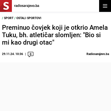
Otvor
/
SPORT
/
OSTALI SPORTOVI
Preminuo čovjek koji je otkrio Amela
Tuku, bh. atletičar slomljen: "Bio si
mi kao drugi otac"
29.11.24. 10:36
Radiosarajevo.ba
0