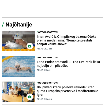
/
Najčitanije
/
OSTALI SPORTOVI
Iman Avdić iz Olimpijskog bazena Otoka
prema medaljama: "Nemojte prestati
sanjati velike snove"
PRIJE OKO 8H
/
OSTALI SPORTOVI
Lana Pudar predvodi BiH na EP: Pariz čeka
najbolju bh. plivačicu
PRIJE 1 DAN
/
OSTALI SPORTOVI
Bh. plivači kreću po nove rekorde: Pred
njima Europsko prvenstvo i Mediteranske
igre
PRIJE 2 DANA