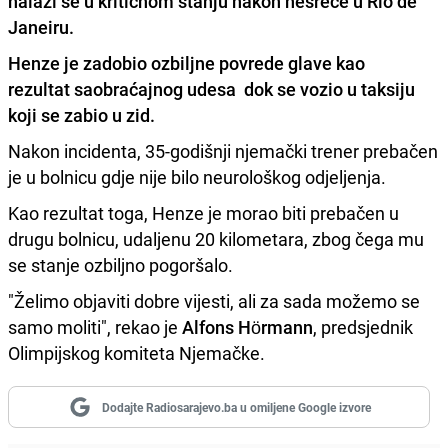
nalazi se u kritičnom stanju nakon nesreće u Rio de
Janeiru.
Henze
je zadobio ozbiljne povrede glave kao
rezultat saobraćajnog udesa dok se vozio u taksiju
koji se zabio u zid.
Nakon incidenta, 35-godišnji njemački trener prebačen
je u bolnicu gdje nije bilo neurološkog odjeljenja.
Kao rezultat toga, Henze je morao biti prebačen u
drugu bolnicu, udaljenu 20 kilometara, zbog čega mu
se stanje ozbiljno pogoršalo.
"Želimo objaviti dobre vijesti, ali za sada možemo se
samo moliti", rekao je
Alfons Hörmann
, predsjednik
Olimpijskog komiteta Njemačke.
Dodajte Radiosarajevo.ba u omiljene Google izvore