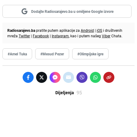
Dodajte Radiosarajevo.ba u omiljene Google izvore
Radiosarajevo.ba
pratite putem aplikacije za
Android
|
iOS
i društvenih
mreža
Twitter
|
Facebook
|
Instagram
, kao i putem našeg
Viber
Chata.
#Amel Tuka
#Mesud Pezer
#Olimpijske igre
95
Dijeljenja