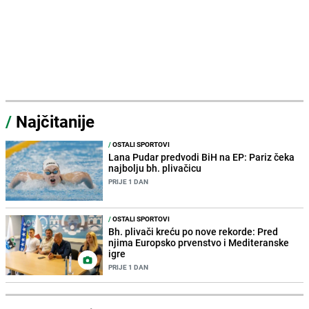
/
Najčitanije
/
OSTALI SPORTOVI
Lana Pudar predvodi BiH na EP: Pariz čeka
najbolju bh. plivačicu
PRIJE 1 DAN
/
OSTALI SPORTOVI
Bh. plivači kreću po nove rekorde: Pred
njima Europsko prvenstvo i Mediteranske
igre
PRIJE 1 DAN