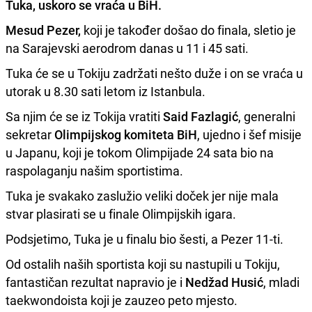
Tuka
, uskoro se vraća u BiH.
Mesud Pezer,
koji je također došao do finala, sletio je
na Sarajevski aerodrom danas u 11 i 45 sati.
Tuka će se u Tokiju zadržati nešto duže i on se vraća u
utorak u 8.30 sati letom iz Istanbula.
Sa njim će se iz Tokija vratiti
Said Fazlagić
, generalni
sekretar
Olimpijskog komiteta BiH
, ujedno i šef misije
u Japanu, koji je tokom Olimpijade 24 sata bio na
raspolaganju našim sportistima.
Tuka je svakako zaslužio veliki doček jer nije mala
stvar plasirati se u finale Olimpijskih igara.
Podsjetimo, Tuka je u finalu bio šesti, a Pezer 11-ti.
Od ostalih naših sportista koji su nastupili u Tokiju,
fantastičan rezultat napravio je i
Nedžad Husić
, mladi
taekwondoista koji je zauzeo peto mjesto.