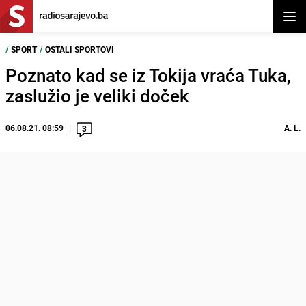
Otvor
/
SPORT
/
OSTALI SPORTOVI
Poznato kad se iz Tokija vraća Tuka,
zaslužio je veliki doček
06.08.21. 08:59
A. L.
3