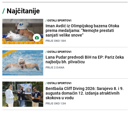
/
Najčitanije
/
OSTALI SPORTOVI
Iman Avdić iz Olimpijskog bazena Otoka
prema medaljama: "Nemojte prestati
sanjati velike snove"
PRIJE OKO 18H
/
OSTALI SPORTOVI
Lana Pudar predvodi BiH na EP: Pariz čeka
najbolju bh. plivačicu
PRIJE 2 DANA
/
OSTALI SPORTOVI
Bentbaša Cliff Diving 2026: Sarajevo 8. i 9.
augusta domaćin 12. izdanja atraktivnih
skokova u vodu
PRIJE OKO 13H