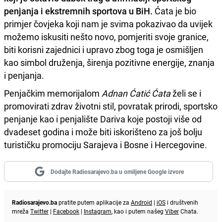
penjanja i ekstremnih sportova u BiH.
Ćata je bio
primjer čovjeka koji nam je svima pokazivao da uvijek
možemo iskusiti nešto novo, pomjeriti svoje granice,
biti korisni zajednici i upravo zbog toga je osmišljen
kao simbol druženja, širenja pozitivne energije, znanja
i penjanja.
Penjačkim memorijalom
Adnan Ćatić Ćata
želi se i
promovirati zdrav životni stil, povratak prirodi, sportsko
penjanje kao i penjalište Dariva koje postoji više od
dvadeset godina i može biti iskorišteno za još bolju
turističku promociju Sarajeva i Bosne i Hercegovine.
Dodajte Radiosarajevo.ba u omiljene Google izvore
Radiosarajevo.ba
pratite putem aplikacije za
Android
|
iOS
i društvenih
mreža
Twitter
|
Facebook
|
Instagram
, kao i putem našeg
Viber
Chata.