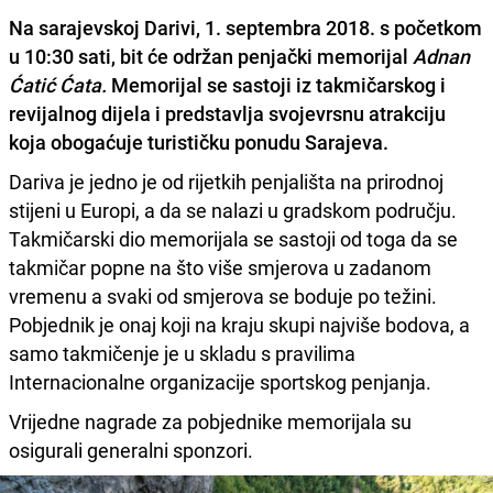
Na sarajevskoj Darivi,
1. septembra 2018. s početkom
u 10:30 sati, bit će održan
penjački memorijal
Adnan
Ćatić Ćata.
Memorijal se sastoji iz takmičarskog i
revijalnog dijela i predstavlja svojevrsnu atrakciju
koja obogaćuje turističku ponudu Sarajeva.
Dariva je jedno je od rijetkih penjališta na prirodnoj
stijeni u Europi, a da se nalazi u gradskom području.
Takmičarski dio memorijala se sastoji od toga da se
takmičar popne na što više smjerova u zadanom
vremenu a svaki od smjerova se boduje po težini.
Pobjednik je onaj koji na kraju skupi najviše bodova, a
samo takmičenje je u skladu s pravilima
Internacionalne organizacije sportskog penjanja.
Vrijedne nagrade za pobjednike memorijala su
osigurali generalni sponzori.