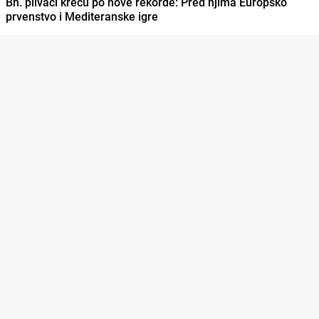
Bh. plivači kreću po nove rekorde: Pred njima Europsko
prvenstvo i Mediteranske igre