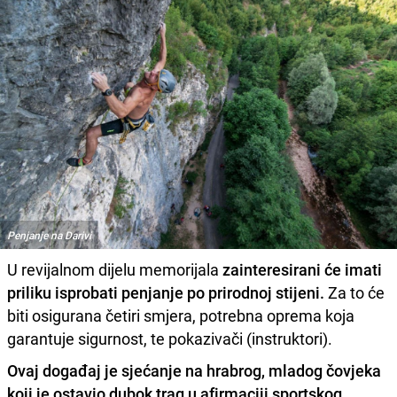
Penjanje na Darivi
U revijalnom dijelu memorijala
zainteresirani će imati
priliku isprobati penjanje po prirodnoj stijeni.
Za to će
biti osigurana četiri smjera, potrebna oprema koja
garantuje sigurnost, te pokazivači (instruktori).
Ovaj događaj je sjećanje na hrabrog, mladog čovjeka
koji je ostavio dubok trag u afirmaciji sportskog