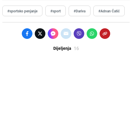
#sportsko penjanje
#sport
#Dariva
#Adnan Ćatić
16
Dijeljenja