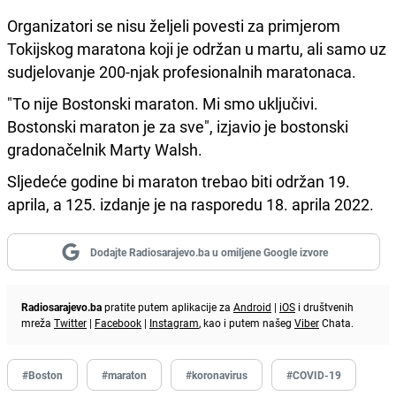
Organizatori se nisu željeli povesti za primjerom
Tokijskog maratona koji je održan u martu, ali samo uz
sudjelovanje 200-njak profesionalnih maratonaca.
"To nije Bostonski maraton. Mi smo uključivi.
Bostonski maraton je za sve", izjavio je bostonski
gradonačelnik Marty Walsh.
Sljedeće godine bi maraton trebao biti održan 19.
aprila, a 125. izdanje je na rasporedu 18. aprila 2022.
Dodajte Radiosarajevo.ba u omiljene Google izvore
Radiosarajevo.ba
pratite putem aplikacije za
Android
|
iOS
i društvenih
mreža
Twitter
|
Facebook
|
Instagram
, kao i putem našeg
Viber
Chata.
#Boston
#maraton
#koronavirus
#COVID-19