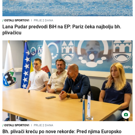
/
OSTALI SPORTOVI
I
PRIJE 2 DANA
Lana Pudar predvodi BiH na EP: Pariz čeka najbolju bh.
plivačicu
/
OSTALI SPORTOVI
I
PRIJE 2 DANA
Bh. plivači kreću po nove rekorde: Pred njima Europsko