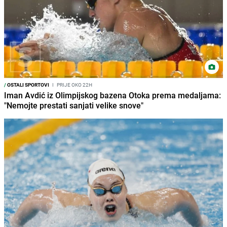
/
OSTALI SPORTOVI
I
PRIJE OKO 22H
Iman Avdić iz Olimpijskog bazena Otoka prema medaljama:
"Nemojte prestati sanjati velike snove"