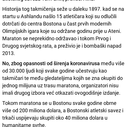
Historija tog takmičenja seže u daleku 1897. kad se na
startu u Ashlandu našlo 15 atletičara koji su odlučili
dotrčati do centra Bostona u čast prvih modernih
Olimpijskih igara koje su održane godinu prije u Ateni.
Maraton se neprekidno održavao i tokom Prvog i
Drugog svjetskog rata, a preživio je i bombaški napad
2013.
No, zbog opasnosti od širenja koronavirusa
među više
od 30.000 ljudi koji svake godine učestvuju kao
takmičari te među gledateljima kojih se zna okupiti do
jednog milijuna uz trasu maratona, organizatori nisu
imali drugog izbora već otkazati ovogodišnje izdanje.
Tokom maratona se u Bostonu svake godine obrne
više od 200 miliona dolara, a Bostonski atletski savez i
trkači uspijevaju skupiti oko 40 miliona dolara u
humanitarne svrhe.