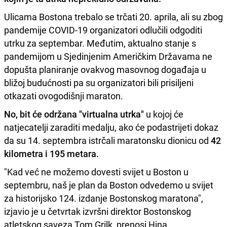
Ulicama Bostona trebalo se trčati 20. aprila, ali su zbog
pandemije COVID-19 organizatori odlučili odgoditi
utrku za septembar. Međutim, aktualno stanje s
pandemijom u Sjedinjenim Američkim Državama ne
dopušta planiranje ovakvog masovnog događaja u
bližoj budućnosti pa su organizatori bili prisiljeni
otkazati ovogodišnji maraton.
No, bit će održana "virtualna utrka"
u kojoj će
natjecatelji zaraditi medalju, ako će podastrijeti dokaz
da su 14. septembra istrčali maratonsku dionicu od
42
kilometra i 195 metara.
"Kad već ne možemo dovesti svijet u Boston u
septembru, naš je plan da Boston odvedemo u svijet
za historijsko 124. izdanje Bostonskog maratona",
izjavio je u četvrtak izvršni direktor Bostonskog
atletskog saveza Tom Grilk, prenosi Hina.