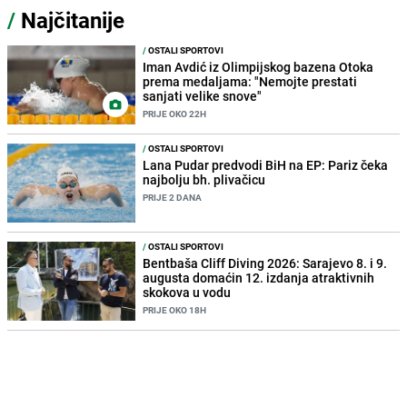
/
Najčitanije
/
OSTALI SPORTOVI
Iman Avdić iz Olimpijskog bazena Otoka
prema medaljama: "Nemojte prestati
sanjati velike snove"
PRIJE OKO 22H
/
OSTALI SPORTOVI
Lana Pudar predvodi BiH na EP: Pariz čeka
najbolju bh. plivačicu
PRIJE 2 DANA
/
OSTALI SPORTOVI
Bentbaša Cliff Diving 2026: Sarajevo 8. i 9.
augusta domaćin 12. izdanja atraktivnih
skokova u vodu
PRIJE OKO 18H