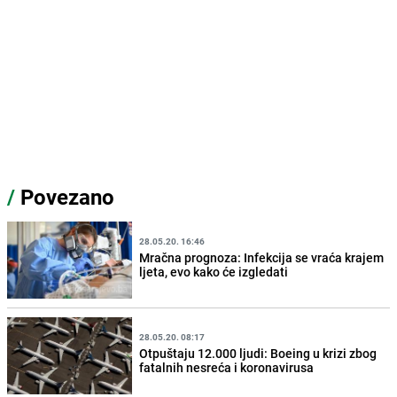
/
Povezano
28.05.20. 16:46
Mračna prognoza: Infekcija se vraća krajem
ljeta, evo kako će izgledati
28.05.20. 08:17
Otpuštaju 12.000 ljudi: Boeing u krizi zbog
fatalnih nesreća i koronavirusa