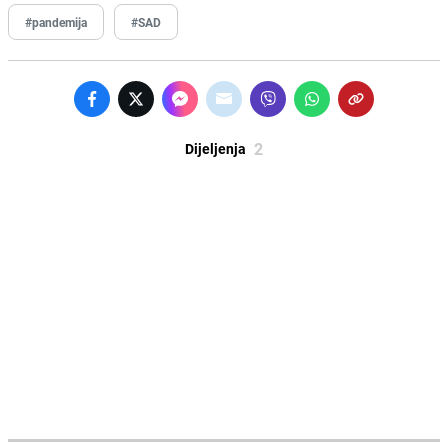
#pandemija
#SAD
2
Dijeljenja