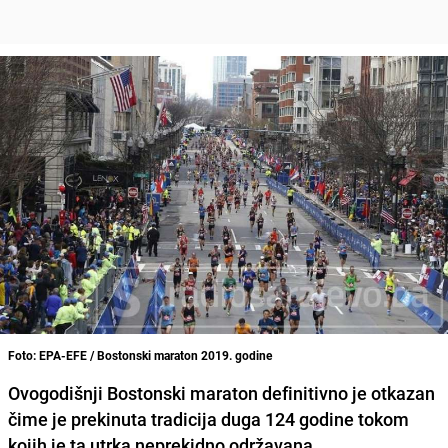
Foto: EPA-EFE / Bostonski maraton 2019. godine
Ovogodišnji
Bostonski maraton
definitivno je otkazan
čime je prekinuta tradicija duga 124 godine tokom
kojih je ta utrka neprekidno održavana.