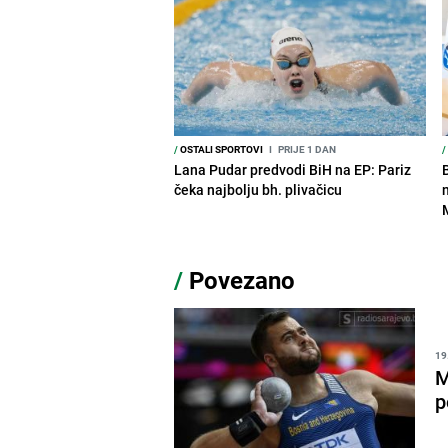
/
OSTALI SPORTOVI
I
PRIJE 1 DAN
/
Lana Pudar predvodi BiH na EP: Pariz
čeka najbolju bh. plivačicu
/
Povezano
19
M
p