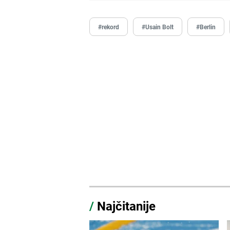
#rekord
#Usain Bolt
#Berlin
/
Najčitanije