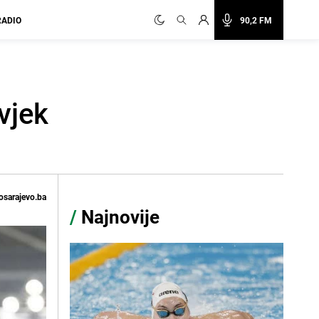
RADIO
90,2 FM
vjek
osarajevo.ba
/
Najnovije