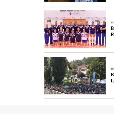
18
B
R
18
B
t