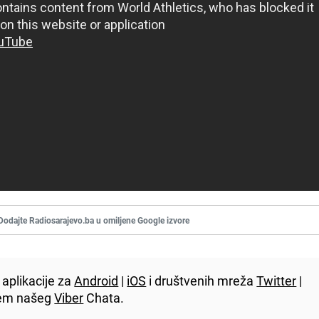
Dodajte Radiosarajevo.ba u omiljene Google izvore
aplikacije za
Android
|
iOS
i društvenih mreža
Twitter
|
utem našeg
Viber
Chata.