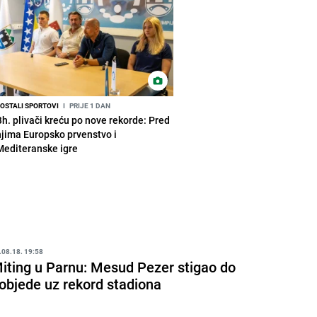
OSTALI SPORTOVI
I
PRIJE 1 DAN
Bh. plivači kreću po nove rekorde: Pred
njima Europsko prvenstvo i
Mediteranske igre
.08.18. 19:58
iting u Parnu: Mesud Pezer stigao do
objede uz rekord stadiona