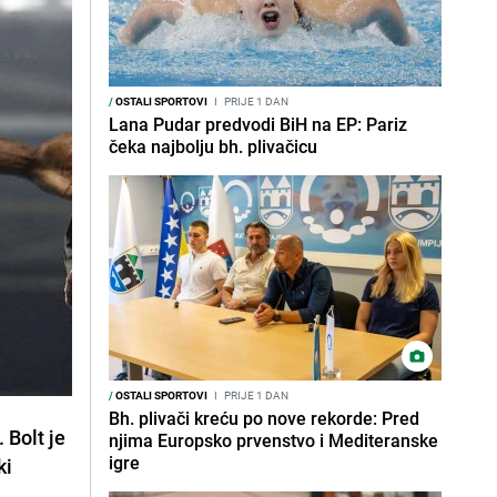
/
OSTALI SPORTOVI
I
PRIJE 1 DAN
Lana Pudar predvodi BiH na EP: Pariz
čeka najbolju bh. plivačicu
/
OSTALI SPORTOVI
I
PRIJE 1 DAN
Bh. plivači kreću po nove rekorde: Pred
 Bolt je
njima Europsko prvenstvo i Mediteranske
igre
ki