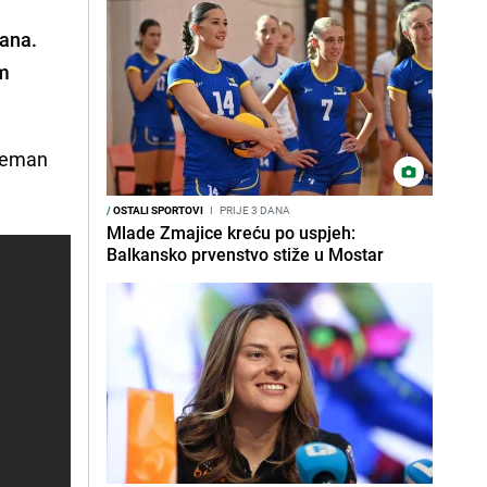
dana.
om
preman
/
OSTALI SPORTOVI
I
PRIJE 3 DANA
Mlade Zmajice kreću po uspjeh:
Balkansko prvenstvo stiže u Mostar