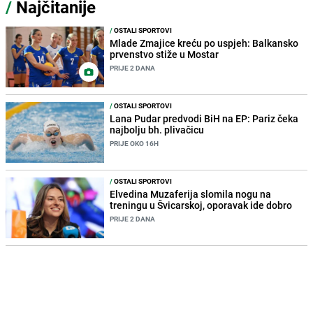
/
Najčitanije
/
OSTALI SPORTOVI
Mlade Zmajice kreću po uspjeh: Balkansko
prvenstvo stiže u Mostar
PRIJE 2 DANA
/
OSTALI SPORTOVI
Lana Pudar predvodi BiH na EP: Pariz čeka
najbolju bh. plivačicu
PRIJE OKO 16H
/
OSTALI SPORTOVI
Elvedina Muzaferija slomila nogu na
treningu u Švicarskoj, oporavak ide dobro
PRIJE 2 DANA