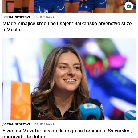
/
OSTALI SPORTOVI
I
PRIJE 2 DANA
Mlade Zmajice kreću po uspjeh: Balkansko prvenstvo stiže
u Mostar
/
OSTALI SPORTOVI
I
PRIJE 2 DANA
Elvedina Muzaferija slomila nogu na treningu u Švicarskoj,
oporavak ide dobro