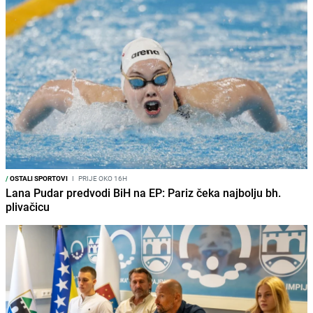
/
OSTALI SPORTOVI
I
PRIJE OKO 16H
Lana Pudar predvodi BiH na EP: Pariz čeka najbolju bh.
plivačicu