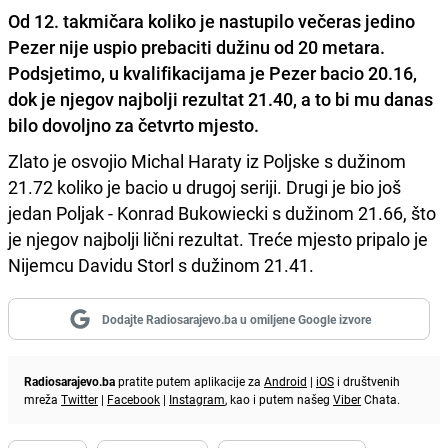
Od 12. takmičara koliko je nastupilo večeras jedino
Pezer nije uspio prebaciti dužinu od 20 metara.
Podsjetimo, u kvalifikacijama je Pezer bacio 20.16,
dok je njegov najbolji rezultat 21.40, a to bi mu danas
bilo dovoljno za četvrto mjesto.
Zlato je osvojio Michal Haraty iz Poljske s dužinom
21.72 koliko je bacio u drugoj seriji. Drugi je bio još
jedan Poljak - Konrad Bukowiecki s dužinom 21.66, što
je njegov najbolji lični rezultat. Treće mjesto pripalo je
Nijemcu Davidu Storl s dužinom 21.41.
Dodajte Radiosarajevo.ba u omiljene Google izvore
Radiosarajevo.ba
pratite putem aplikacije za
Android
|
iOS
i društvenih
mreža
Twitter
|
Facebook
|
Instagram
, kao i putem našeg
Viber
Chata.