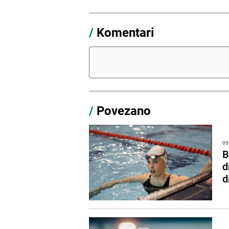
/
Komentari
/
Povezano
05
B
d
d