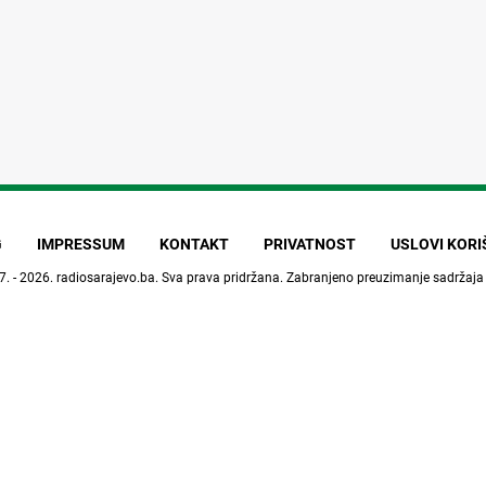
G
IMPRESSUM
KONTAKT
PRIVATNOST
USLOVI KOR
7. - 2026.
radiosarajevo.ba
. Sva prava pridržana. Zabranjeno preuzimanje sadržaja