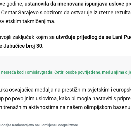
ove godine,
ustanovila da imenovana ispunjava uslove p
entar Sarajevo s obzirom da ostvaruje izuzetne rezulta
svjetskim takmičenjima.
vojili zaključak kojim se
utvrđuje prijedlog da se Lani Pu
de Jabučice broj 30.
 nesreća kod Tomislavgrada: Četiri osobe povrijeđene, među njima dij
ruka osvajačica medalja na prestižnim svjetskim i europs
kup po povoljnim uslovima, kako bi mogla nastaviti s pri
alim trenažnim aktivnostima na našem olimpijskom bazenu
Dodajte Radiosarajevo.ba u omiljene Google izvore