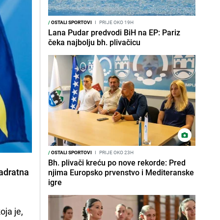
/
OSTALI SPORTOVI
I
PRIJE OKO 19H
Lana Pudar predvodi BiH na EP: Pariz
čeka najbolju bh. plivačicu
/
OSTALI SPORTOVI
I
PRIJE OKO 23H
Bh. plivači kreću po nove rekorde: Pred
vadratna
njima Europsko prvenstvo i Mediteranske
igre
oja je,