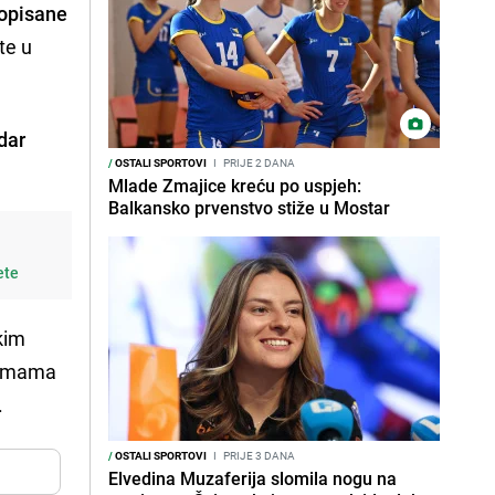
ropisane
te u
dar
/
OSTALI SPORTOVI
I
PRIJE 2 DANA
Mlade Zmajice kreću po uspjeh:
Balkansko prvenstvo stiže u Mostar
ete
kim
premama
.
/
OSTALI SPORTOVI
I
PRIJE 3 DANA
Elvedina Muzaferija slomila nogu na