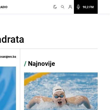
RADIO
90,2 FM
adrata
osarajevo.ba
/
Najnovije