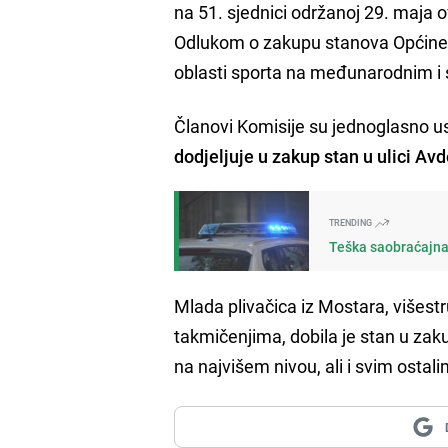
na 51. sjednici održanoj 29. maja 
Odlukom o zakupu stanova Općine C
oblasti sporta na međunarodnim i 
Članovi Komisije su jednoglasno us
dodjeljuje u zakup stan u ulici Av
TRENDING
Teška saobraćajna
Mlada plivačica iz Mostara, višest
takmičenjima, dobila je stan u za
na najvišem nivou, ali i svim ost