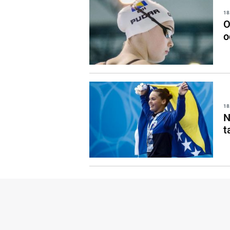
18
O
o
18
N
t