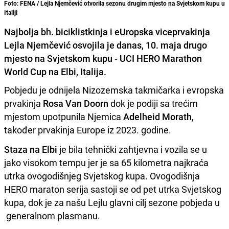
Foto: FENA / Lejla Njemčević otvorila sezonu drugim mjesto na Svjetskom kupu u
Italiji
Najbolja bh. biciklistkinja i eUropska viceprvakinja
Lejla Njemčević osvojila je danas, 10. maja drugo
mjesto na Svjetskom kupu - UCI HERO Marathon
World Cup na Elbi, Italija.
Pobjedu je odnijela Nizozemska takmičarka i evropska
prvakinja
Rosa Van Doorn
dok je podiji sa trećim
mjestom upotpunila Njemica
Adelheid Morath,
također prvakinja Europe iz 2023. godine.
Staza na Elbi
je bila tehnički zahtjevna i vozila se u
jako visokom tempu jer je sa 65 kilometra najkraća
utrka ovogodišnjeg Svjetskog kupa. Ovogodišnja
HERO maraton serija sastoji se od pet utrka Svjetskog
kupa, dok je za našu Lejlu glavni cilj sezone pobjeda u
generalnom plasmanu.