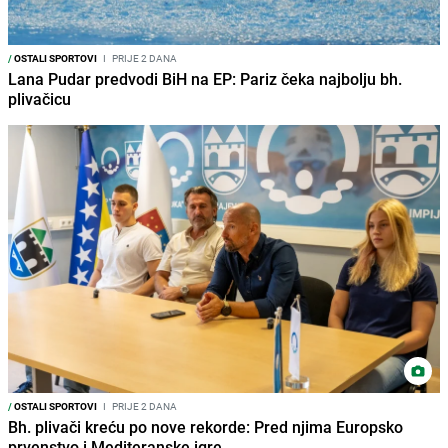
/
OSTALI SPORTOVI
I
PRIJE 2 DANA
Lana Pudar predvodi BiH na EP: Pariz čeka najbolju bh.
plivačicu
/
OSTALI SPORTOVI
I
PRIJE 2 DANA
Bh. plivači kreću po nove rekorde: Pred njima Europsko
prvenstvo i Mediteranske igre