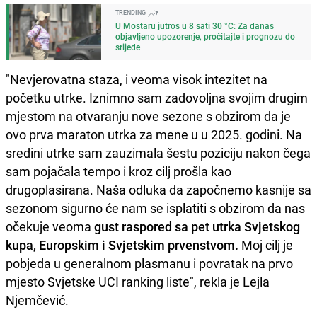
TRENDING
U Mostaru jutros u 8 sati 30 °C: Za danas
objavljeno upozorenje, pročitajte i prognozu do
srijede
"Nevjerovatna staza, i veoma visok intezitet na
početku utrke. Iznimno sam zadovoljna svojim drugim
mjestom na otvaranju nove sezone s obzirom da je
ovo prva maraton utrka za mene u u 2025. godini. Na
sredini utrke sam zauzimala šestu poziciju nakon čega
sam pojačala tempo i kroz cilj prošla kao
drugoplasirana. Naša odluka da započnemo kasnije sa
sezonom sigurno će nam se isplatiti s obzirom da nas
očekuje veoma
gust raspored sa pet utrka Svjetskog
kupa, Europskim i Svjetskim prvenstvom.
Moj cilj je
pobjeda u generalnom plasmanu i povratak na prvo
mjesto Svjetske UCI ranking liste", rekla je Lejla
Njemčević.