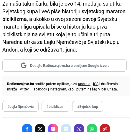
Za našu takmičarku bila je ovo 14. medalja sa utrka
Svjetskog kupa i već piše historiju
svjetskog maraton
biciklizma
, a ukoliko u ovoj sezoni osvoji Svjetsku
maraton ligu upisala bi se u historiju kao prva
biciklistkinja na svijetu koja je to učinila tri puta.
Naredna utrka za Lejlu Njemčević je Svjetski kup u
Andori, a koji se održava 1. juna.
Dodajte Radiosarajevo.ba u omiljene Google izvore
Radiosarajevo.ba
pratite putem aplikacije za
Android
|
iOS
i društvenih
mreža
Twitter
|
Facebook
|
Instagram
, kao i putem našeg
Viber
Chata.
#Lejla Njemčević
#biciklizam
#Svjetski kup