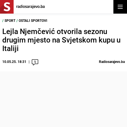
Otvor
/
SPORT
/
OSTALI SPORTOVI
Lejla Njemčević otvorila sezonu
drugim mjesto na Svjetskom kupu u
Italiji
10.05.25. 18:31
Radiosarajevo.ba
1