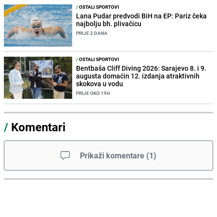
/
OSTALI SPORTOVI
Lana Pudar predvodi BiH na EP: Pariz čeka
najbolju bh. plivačicu
PRIJE 2 DANA
/
OSTALI SPORTOVI
Bentbaša Cliff Diving 2026: Sarajevo 8. i 9.
augusta domaćin 12. izdanja atraktivnih
skokova u vodu
PRIJE OKO 19H
/
Komentari
Prikaži komentare
(
1
)