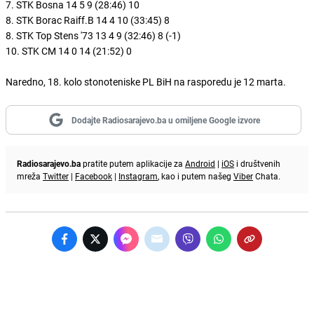
7. STK Bosna 14 5 9 (28:46) 10
8. STK Borac Raiff.B 14 4 10 (33:45) 8
8. STK Top Stens '73 13 4 9 (32:46) 8 (-1)
10. STK CM 14 0 14 (21:52) 0
Naredno, 18. kolo stonoteniske PL BiH na rasporedu je 12 marta.
Dodajte Radiosarajevo.ba u omiljene Google izvore
Radiosarajevo.ba
pratite putem aplikacije za
Android
|
iOS
i društvenih
mreža
Twitter
|
Facebook
|
Instagram
, kao i putem našeg
Viber
Chata.