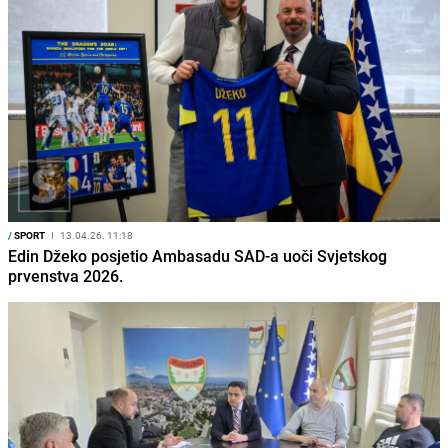
/
SPORT
I
13.04.26. 11:18
Edin Džeko posjetio Ambasadu SAD-a uoči Svjetskog
prvenstva 2026.