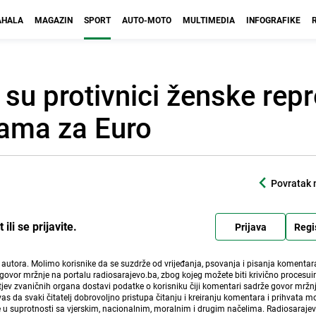
HALA
MAGAZIN
SPORT
AUTO-MOTO
MULTIMEDIA
INFOGRAFIKE
o su protivnici ženske rep
jama za Euro
Povratak 
li se prijavite.
Prijava
Regi
i autora. Molimo korisnike da se suzdrže od vrijeđanja, psovanja i pisanja komentara
govor mržnje na portalu radiosarajevo.ba, zbog kojeg možete biti krivično procesuir
ev zvaničnih organa dostavi podatke o korisniku čiji komentari sadrže govor mržnj
vas da svaki čitatelj dobrovoljno pristupa čitanju i kreiranju komentara i prihvata 
e u suprotnosti sa vjerskim, nacionalnim, moralnim i drugim načelima. Radiosaraje