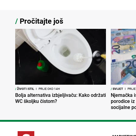
/
Pročitajte još
/
ŽIVOT I STIL
I
PRIJE OKO 14H
/
SVIJET
I
PRIJE
Bolja alternativa izbjeljivaču: Kako održati
Njemačka is
WC školjku čistom?
porodice iz
socijalne 