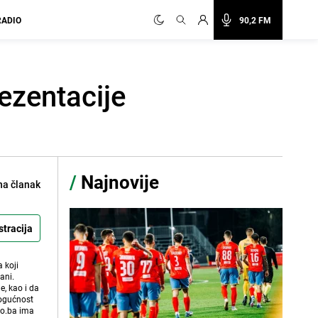
RADIO
90,2 FM
rezentacije
/
Najnovije
na članak
stracija
 koji
ani.
e, kao i da
mogućnost
vo.ba ima