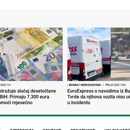
 OKO 1H
/
BOSNA I HERCEGOVINA
I
PRIJE OKO 10H
tražuje slučaj desetočlane
EuroExpress o navodima iz Bu
 BiH: Primaju 7.300 eura
Tvrde da njihova vozila nisu 
pomoći mjesečno
u incidentu