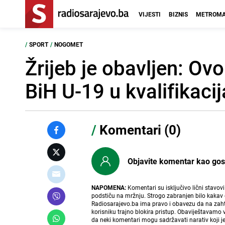
VIJESTI
BIZNIS
METROMA
/
SPORT
/
NOGOMET
Žrijeb je obavljen: Ov
BiH U-19 u kvalifikaci
/
Komentari (0)
Objavite komentar kao gost i
NAPOMENA:
Komentari su isključivo lični stavov
podstiču na mržnju. Strogo zabranjen bilo kakav 
Radiosarajevo.ba ima pravo i obavezu da na zahtj
korisniku trajno blokira pristup. Obaviještavamo 
da neki komentari mogu sadržavati narativ koji j