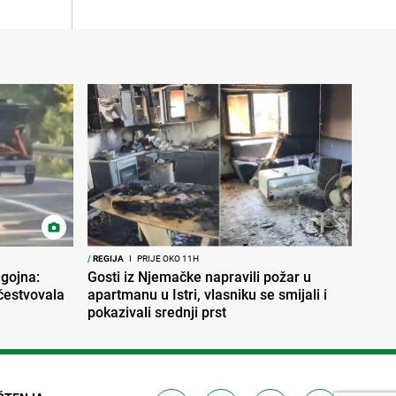
/
REGIJA
I
PRIJE OKO 11H
gojna:
Gosti iz Njemačke napravili požar u
učestvovala
apartmanu u Istri, vlasniku se smijali i
pokazivali srednji prst