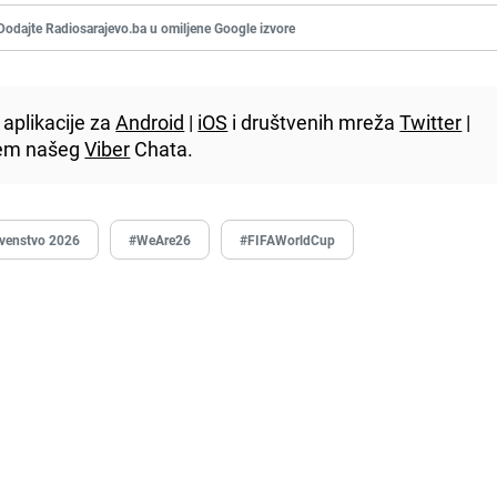
Dodajte Radiosarajevo.ba u omiljene Google izvore
aplikacije za
Android
|
iOS
i društvenih mreža
Twitter
|
utem našeg
Viber
Chata.
rvenstvo 2026
#WeAre26
#FIFAWorldCup