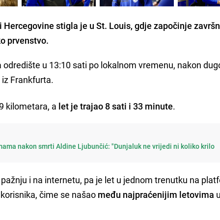
ercegovine stigla je u St. Louis, gdje započinje završn
o prvenstvo.
na odredište u 13:10 sati po lokalnom vremenu, nakon du
iz Frankfurta.
9 kilometara, a
let je trajao 8 sati i 33 minute
.
ama nakon smrti Aldine Ljubunčić: "Dunjaluk ne vrijedi ni koliko krilo
pažnju i na internetu, pa je let u jednom trenutku na plat
0 korisnika, čime se našao
među najpraćenijim letovima
u