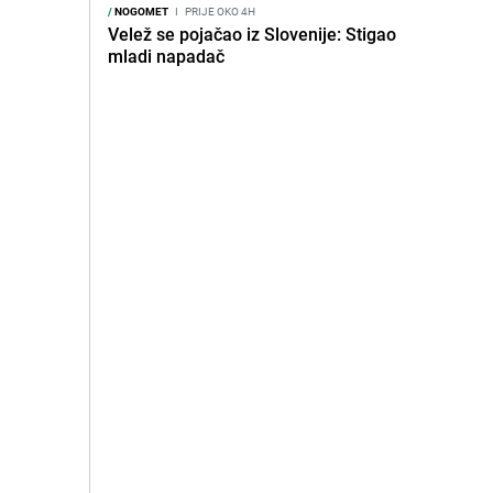
/
NOGOMET
I
PRIJE OKO 4H
Velež se pojačao iz Slovenije: Stigao
mladi napadač