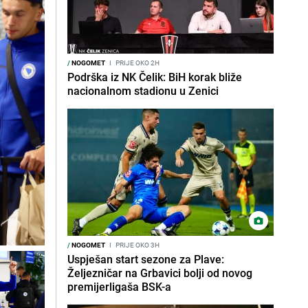
/
NOGOMET
I
PRIJE OKO 2H
Podrška iz NK Čelik: BiH korak bliže
nacionalnom stadionu u Zenici
/
NOGOMET
I
PRIJE OKO 3H
Uspješan start sezone za Plave:
Željezničar na Grbavici bolji od novog
premijerligaša BSK-a