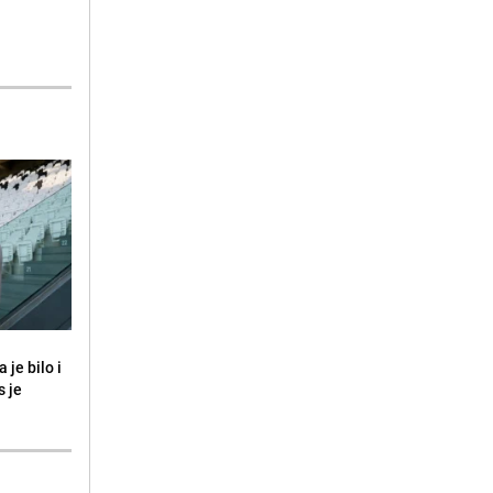
 je bilo i
s je