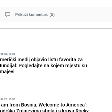
Prikaži komentare
(
5
)
.06.26. 19:25
merički medij objavio listu favorita za
undijal: Pogledajte na kojem mjestu su
majevi
.06.26. 13:55
I am from Bosnia, Welcome to America":
odrška Zmajevima stigla i s krova Rocky