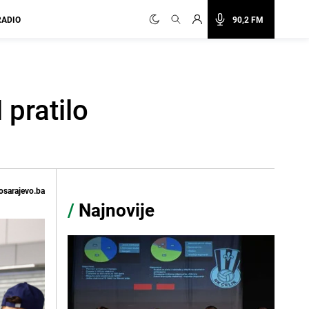
RADIO
90,2 FM
 pratilo
osarajevo.ba
/
Najnovije