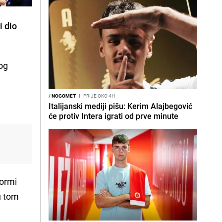
i dio
gog
/
NOGOMET
I
PRIJE OKO 4H
Italijanski mediji pišu: Kerim Alajbegović
će protiv Intera igrati od prve minute
formi
 tom