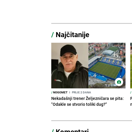
/
Najčitanije
/
NOGOMET
I
PRIJE 2 DANA
/
Nekadašnji trener Željezničara se pita:
"Odakle se stvorio toliki dug?"
/
Komentari