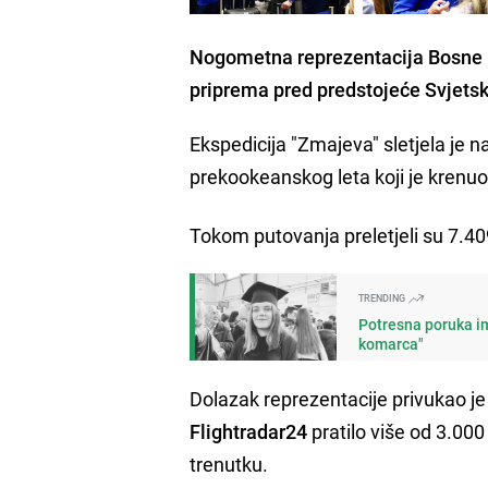
Nogometna reprezentacija Bosne i H
priprema pred predstojeće Svjetsk
Ekspedicija "Zmajeva" sletjela je 
prekookeanskog leta koji je krenuo 
Tokom putovanja preletjeli su 7.40
TRENDING
Potresna poruka im
komarca"
Dolazak reprezentacije privukao je 
Flightradar24
pratilo više od 3.00
trenutku.