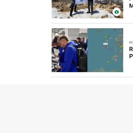
M
02
R
P