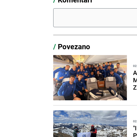
/
Povezano
02
A
M
Z
02
"
P