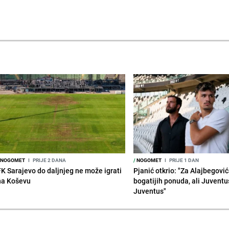
NOGOMET
I
PRIJE 2 DANA
/
NOGOMET
I
PRIJE 1 DAN
FK Sarajevo do daljnjeg ne može igrati
Pjanić otkrio: "Za Alajbegovića
na Koševu
bogatijih ponuda, ali Juventu
Juventus"