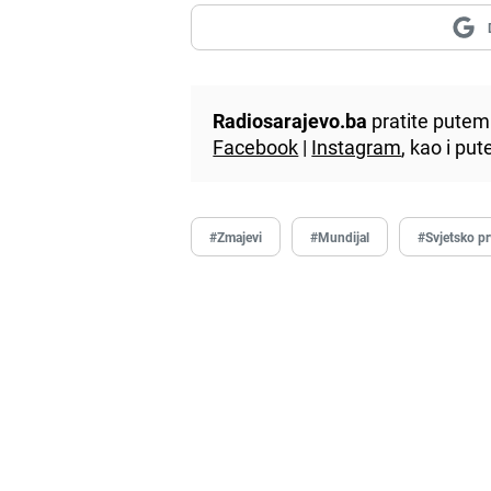
Radiosarajevo.ba
pratite putem 
Facebook
|
Instagram
, kao i p
#Zmajevi
#Mundijal
#Svjetsko p