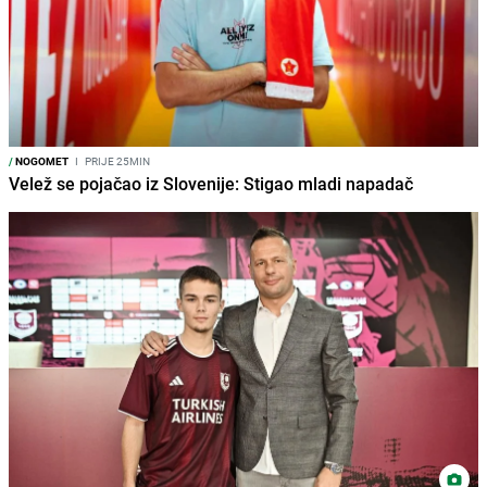
/
NOGOMET
I
PRIJE 25MIN
Velež se pojačao iz Slovenije: Stigao mladi napadač