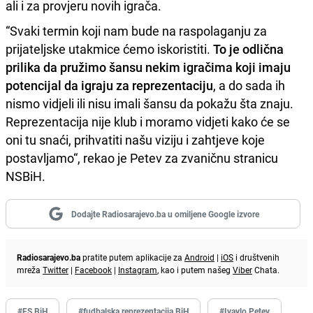
ali i za provjeru novih igrača.
“Svaki termin koji nam bude na raspolaganju za
prijateljske utakmice ćemo iskoristiti.
To je odlična
prilika da pružimo šansu nekim igračima koji imaju
potencijal da igraju za reprezentaciju
, a do sada ih
nismo vidjeli ili nisu imali šansu da pokažu šta znaju.
Reprezentacija nije klub i moramo vidjeti kako će se
oni tu snaći, prihvatiti našu viziju i zahtjeve koje
postavljamo“, rekao je Petev za zvaničnu stranicu
NSBiH.
Dodajte Radiosarajevo.ba u omiljene Google izvore
Radiosarajevo.ba
pratite putem aplikacije za
Android
|
iOS
i društvenih
mreža
Twitter
|
Facebook
|
Instagram
, kao i putem našeg
Viber
Chata.
#FS BiH
#fudbalska reprezentacija BiH
#Ivaylo Petev