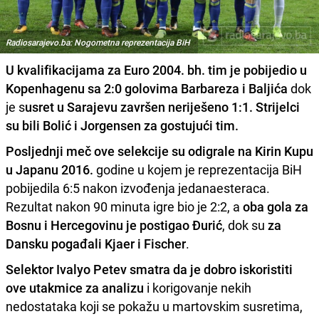
Radiosarajevo.ba: Nogometna reprezentacija BiH
U kvalifikacijama za Euro 2004. bh. tim je pobijedio u
Kopenhagenu sa 2:0 golovima Barbareza i Baljića
dok
je s
usret u Sarajevu završen neriješeno 1:1. Strijelci
su bili Bolić i Jorgensen za gostujući tim.
Posljednji meč ove selekcije su odigrale na Kirin Kupu
u Japanu 2016.
godine u kojem je reprezentacija BiH
pobijedila 6:5 nakon izvođenja jedanaesteraca.
Rezultat nakon 90 minuta igre bio je 2:2, a
oba gola za
Bosnu i Hercegovinu je postigao Đurić
, dok su
za
Dansku pogađali Kjaer i Fischer
.
Selektor Ivalyo Petev smatra da je dobro iskoristiti
ove utakmice za analizu
i korigovanje nekih
nedostataka koji se pokažu u martovskim susretima,