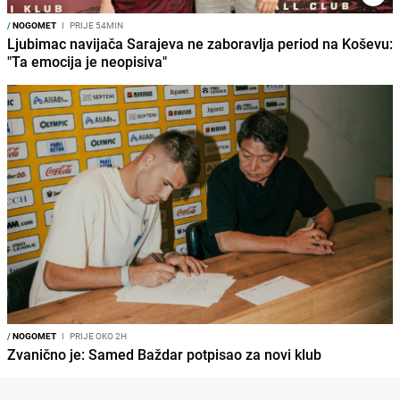
/
NOGOMET
I
PRIJE 54MIN
Ljubimac navijača Sarajeva ne zaboravlja period na Koševu:
"Ta emocija je neopisiva"
/
NOGOMET
I
PRIJE OKO 2H
Zvanično je: Samed Baždar potpisao za novi klub