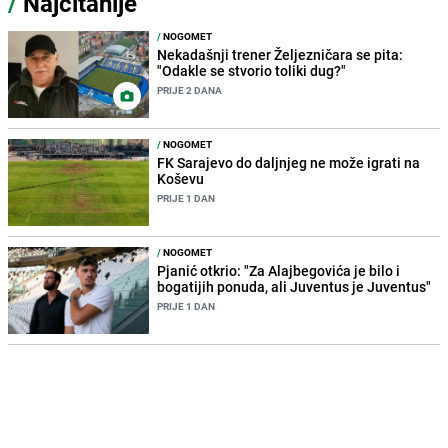
/
Najčitanije
/
NOGOMET
Nekadašnji trener Željezničara se pita:
"Odakle se stvorio toliki dug?"
PRIJE 2 DANA
/
NOGOMET
FK Sarajevo do daljnjeg ne može igrati na
Koševu
PRIJE 1 DAN
/
NOGOMET
Pjanić otkrio: "Za Alajbegovića je bilo i
bogatijih ponuda, ali Juventus je Juventus"
PRIJE 1 DAN