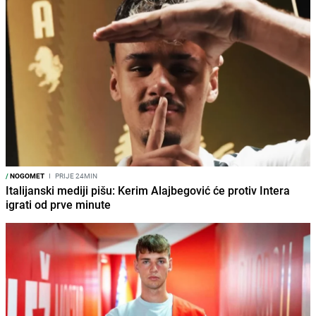
/
NOGOMET
I
PRIJE 24MIN
Italijanski mediji pišu: Kerim Alajbegović će protiv Intera
igrati od prve minute