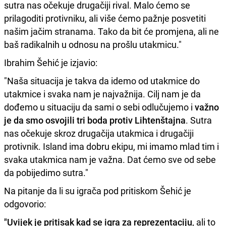
sutra nas očekuje drugačiji rival. Malo ćemo se
prilagoditi protivniku, ali više ćemo pažnje posvetiti
našim jačim stranama. Tako da bit će promjena, ali ne
baš radikalnih u odnosu na prošlu utakmicu."
Ibrahim Šehić je izjavio:
"Naša situacija je takva da idemo od utakmice do
utakmice i svaka nam je najvažnija. Cilj nam je da
dođemo u situaciju da sami o sebi odlučujemo i
važno
je da smo osvojili tri boda protiv Lihtenštajna
. Sutra
nas očekuje skroz drugačija utakmica i drugačiji
protivnik. Island ima dobru ekipu, mi imamo mlad tim i
svaka utakmica nam je važna. Dat ćemo sve od sebe
da pobijedimo sutra."
Na pitanje da li su igrača pod pritiskom Šehić je
odgovorio:
"Uvijek je pritisak kad se igra za reprezentaciju
, ali to