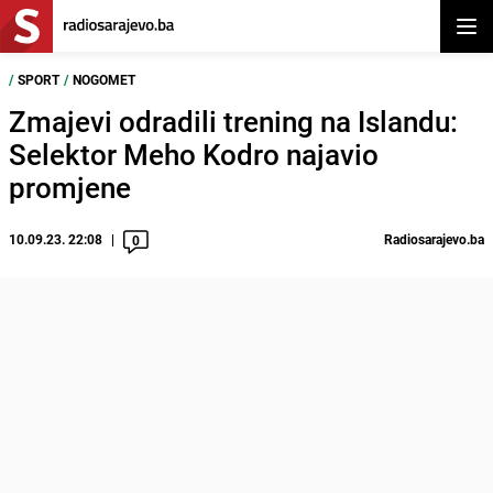
Otvor
/
SPORT
/
NOGOMET
Zmajevi odradili trening na Islandu:
Selektor Meho Kodro najavio
promjene
10.09.23. 22:08
Radiosarajevo.ba
0