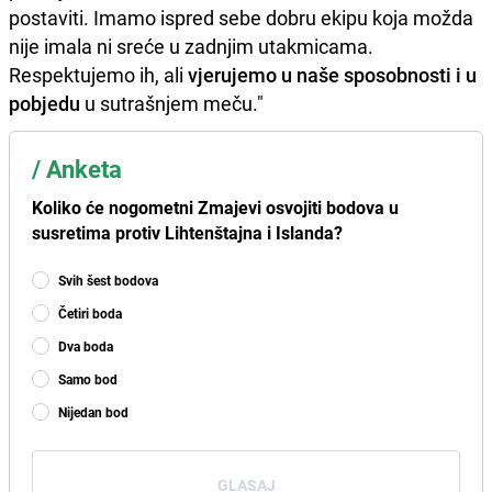
postaviti. Imamo ispred sebe dobru ekipu koja možda
nije imala ni sreće u zadnjim utakmicama.
Respektujemo ih, ali
vjerujemo u naše sposobnosti i u
pobjedu
u sutrašnjem meču."
/
Anketa
Koliko će nogometni Zmajevi osvojiti bodova u
susretima protiv Lihtenštajna i Islanda?
Svih šest bodova
Četiri boda
Dva boda
Samo bod
Nijedan bod
GLASAJ