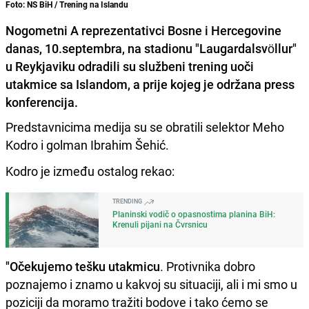
Foto: NS BiH / Trening na Islandu
Nogometni A reprezentativci Bosne i Hercegovine
danas, 10.septembra, na stadionu "Laugardalsvöllur"
u Reykjaviku odradili su službeni trening uoči
utakmice sa Islandom, a prije kojeg je održana press
konferencija.
Predstavnicima medija su se obratili selektor Meho
Kodro i golman Ibrahim Šehić.
Kodro je između ostalog rekao:
TRENDING
Planinski vodič o opasnostima planina BiH:
Krenuli pijani na Čvrsnicu
"Očekujemo tešku utakmicu
. Protivnika dobro
poznajemo i znamo u kakvoj su situaciji, ali i mi smo u
poziciji da moramo tražiti bodove i tako ćemo se