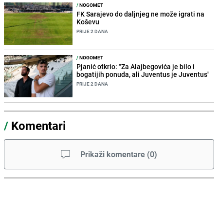
/
NOGOMET
FK Sarajevo do daljnjeg ne može igrati na
Koševu
PRIJE 2 DANA
/
NOGOMET
Pjanić otkrio: "Za Alajbegovića je bilo i
bogatijih ponuda, ali Juventus je Juventus"
PRIJE 2 DANA
/
Komentari
Prikaži komentare
(
0
)