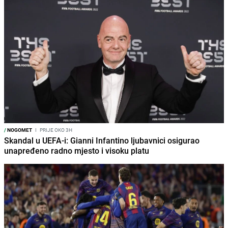
/
NOGOMET
I
PRIJE OKO 3H
Skandal u UEFA-i: Gianni Infantino ljubavnici osigurao
unapređeno radno mjesto i visoku platu