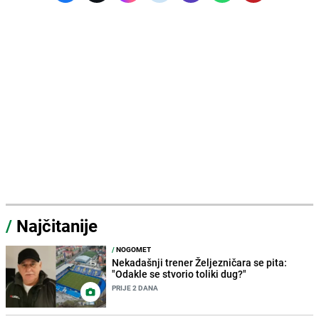
/
Najčitanije
/
NOGOMET
Nekadašnji trener Željezničara se pita:
"Odakle se stvorio toliki dug?"
PRIJE 2 DANA