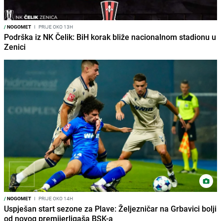
/
NOGOMET
I
PRIJE OKO 13H
Podrška iz NK Čelik: BiH korak bliže nacionalnom stadionu u
Zenici
/
NOGOMET
I
PRIJE OKO 14H
Uspješan start sezone za Plave: Željezničar na Grbavici bolji
od novog premijerligaša BSK-a