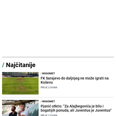
/
Najčitanije
/
NOGOMET
FK Sarajevo do daljnjeg ne može igrati na
Koševu
PRIJE 2 DANA
/
NOGOMET
Pjanić otkrio: "Za Alajbegovića je bilo i
bogatijih ponuda, ali Juventus je Juventus"
PRIJE 2 DANA