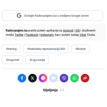
Dodajte Radiosarajevo.ba u omiljene Google izvore
Radiosarajevo.ba
pratite putem aplikacije za
Android
|
iOS
i društvenih
mreža
Twitter
|
Facebook
|
Instagram
, kao i putem našeg
Viber
Chata.
#trening
#fudbalska reprezentacija BiH
#Butmir
#nogomet
#Liga nacija
64
Dijeljenja