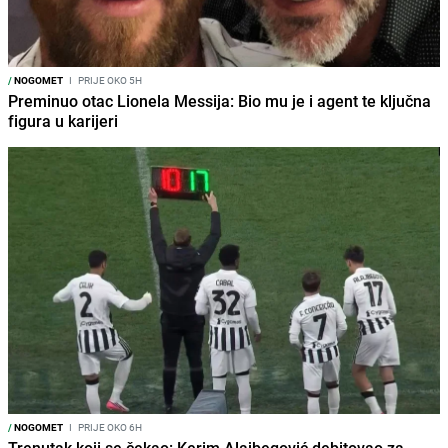
/
NOGOMET
I
PRIJE OKO 5H
Preminuo otac Lionela Messija: Bio mu je i agent te ključna
figura u karijeri
/
NOGOMET
I
PRIJE OKO 6H