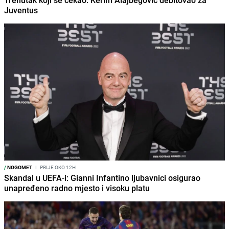
Trenutak koji se čekao: Kerim Alajbegović debitovao za
Juventus
/
NOGOMET
I
PRIJE OKO 12H
Skandal u UEFA-i: Gianni Infantino ljubavnici osigurao
unapređeno radno mjesto i visoku platu