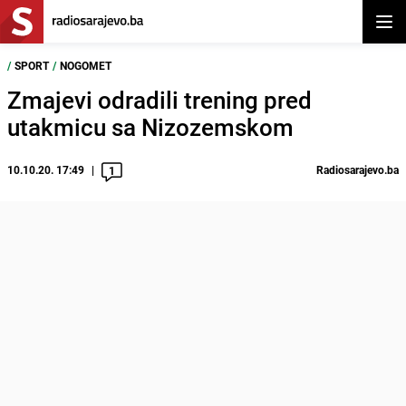
Otvor
/
SPORT
/
NOGOMET
Zmajevi odradili trening pred
utakmicu sa Nizozemskom
10.10.20. 17:49
Radiosarajevo.ba
1