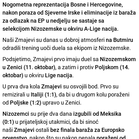
Nogometna reprezentacija Bosne i Hercegovine,
nakon poraza od
Sjeverne Irske
i eliminacije iz baraža
za odlazak na EP u nedjelju se sastaje sa
selekcijom
Nizozemske
u okviru
A-Lige nacija.
Naši Zmajevi su danas u dobroj atmosferi
na Butmiru
odradili trening uoči duela sa ekipom iz Nizozemske.
Podsjetimo, Zmajevi prvo imaju duel sa
Nizozemskom
u Zenici (11. oktobar)
, a zatim i
protiv
Poljskom (14.
oktobar)
u okviru
Lige nacija
.
U prva dva kola
Zmajevi
su osvojili bod. Prvo su
remizirali u
Italiji (1:1)
, da bi u drugom kolu poraženi
od
Poljske (1:2)
upravo u Zenici.
Nizozemci
su prije dva dana
izgubili od Meksika
(0:1)
u prijateljskoj utakmici, da bi sinoć
naši
Zmajevi
ostali
bez finala baraža za Europsko
prvenstvo
, nakon što su nakon penala
poraženi od