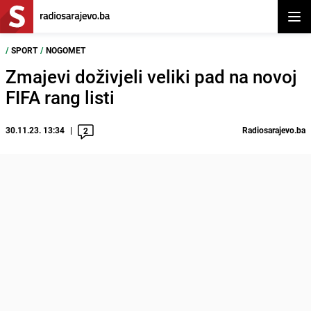
Otvor
/
SPORT
/
NOGOMET
Zmajevi doživjeli veliki pad na novoj
FIFA rang listi
30.11.23. 13:34
Radiosarajevo.ba
2