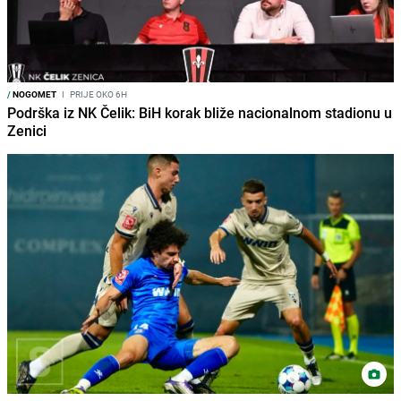
/
NOGOMET
I
PRIJE OKO 6H
Podrška iz NK Čelik: BiH korak bliže nacionalnom stadionu u
Zenici