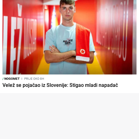
/
NOGOMET
I
PRIJE OKO 8H
Velež se pojačao iz Slovenije: Stigao mladi napadač