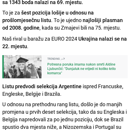
sa 1343 boda nalazi na 69. mjestu.
To je za
šest pozicija lošije u odnosu na
prošlomjesečnu listu
. To je ujedno
najlošiji plasman
od 2008. godine
, kada su Zmajevi bili na 75. mjestu.
Naš rival u baražu za EURO 2024
Ukrajina nalazi se na
22. mjestu
.
TRENDING
Potresna poruka imama nakon smrti Aldine
Ljubunčić: "Dunjaluk ne vrijedi ni koliko krilo
komarca"
Listu predvodi selekcija Argentine
ispred Francuske,
Engleske, Belgije i Brazila.
U odnosu na prethodnu rang listu, došlo je do manjih
promjena u prvih deset selekcija, tako da su Engleska i
Belgija napredovali za po jednu poziciju, dok se Brazil
spustio dva mjesta niže, a Nizozemska i Portugal su