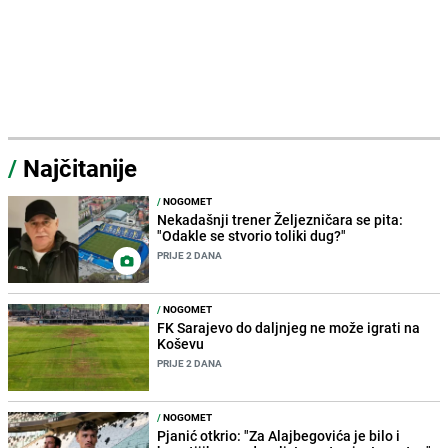
/
Najčitanije
/
NOGOMET
Nekadašnji trener Željezničara se pita:
"Odakle se stvorio toliki dug?"
PRIJE 2 DANA
/
NOGOMET
FK Sarajevo do daljnjeg ne može igrati na
Koševu
PRIJE 2 DANA
/
NOGOMET
Pjanić otkrio: "Za Alajbegovića je bilo i