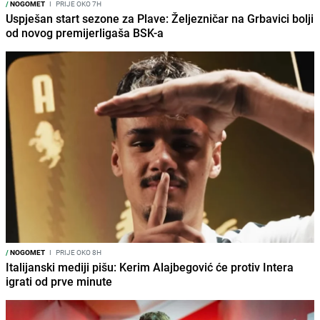
/
NOGOMET
I
PRIJE OKO 7H
Uspješan start sezone za Plave: Željezničar na Grbavici bolji
od novog premijerligaša BSK-a
/
NOGOMET
I
PRIJE OKO 8H
Italijanski mediji pišu: Kerim Alajbegović će protiv Intera
igrati od prve minute