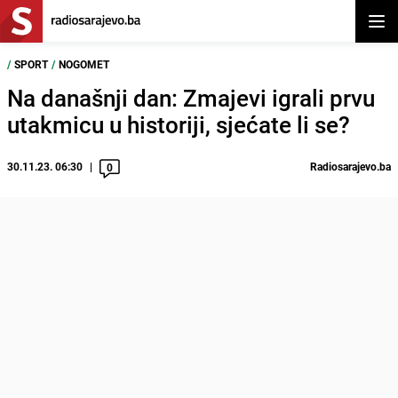
Otvor
/
SPORT
/
NOGOMET
Na današnji dan: Zmajevi igrali prvu
utakmicu u historiji, sjećate li se?
30.11.23. 06:30
Radiosarajevo.ba
0