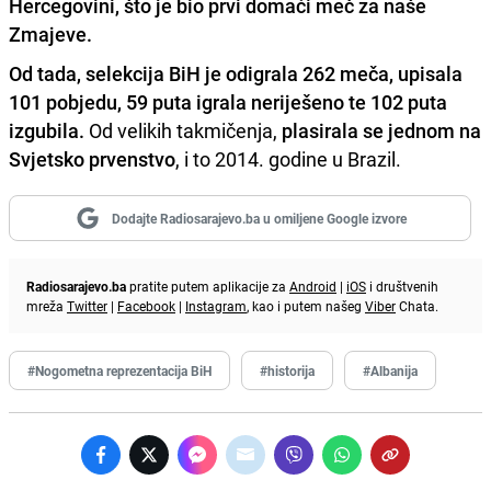
Hercegovini, što je bio prvi domaći meč za naše
Zmajeve.
Od tada, selekcija BiH je odigrala 262 meča, upisala
101 pobjedu, 59 puta igrala neriješeno te 102 puta
izgubila.
Od velikih takmičenja,
plasirala se jednom na
Svjetsko prvenstvo
, i to 2014. godine u Brazil.
Dodajte Radiosarajevo.ba u omiljene Google izvore
Radiosarajevo.ba
pratite putem aplikacije za
Android
|
iOS
i društvenih
mreža
Twitter
|
Facebook
|
Instagram
, kao i putem našeg
Viber
Chata.
#Nogometna reprezentacija BiH
#historija
#Albanija