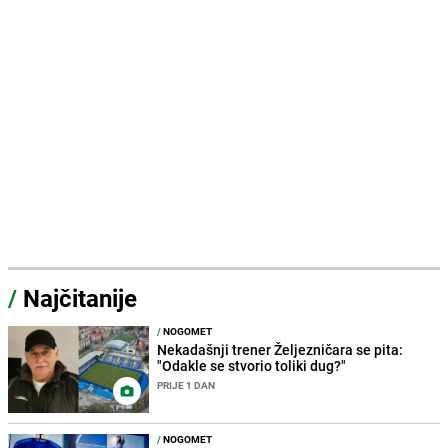
/
Najčitanije
/
NOGOMET
Nekadašnji trener Željezničara se pita:
"Odakle se stvorio toliki dug?"
PRIJE 1 DAN
/
NOGOMET