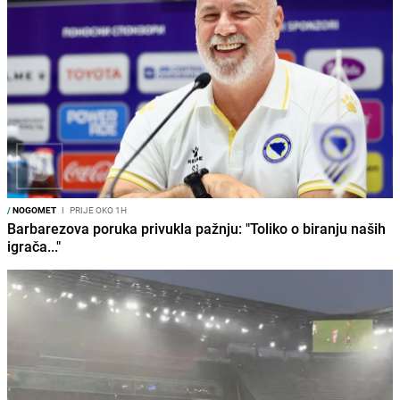
/
NOGOMET
I
PRIJE OKO 1H
Barbarezova poruka privukla pažnju: "Toliko o biranju naših
igrača..."