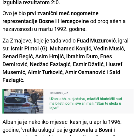
izgubila rezultatom 2:0.
Ovo je bio
prvi zvanični meč nogometne
reprezentacije Bosne i Hercegovine
od proglašenja
nezavisnosti u martu 1992. godine.
Za Zmajeve, koje je tada vodio
Fuad Muzurović
, igrali
su:
Ismir Pintol (G), Muhamed Konjić, Vedin Musić,
Senad Begić, Asim Hrnjić, Ibrahim Duro, Enes
Demirović, Nedžad Fazlagić, Esmir Džafić, Husref
Musemić, Almir Turković, Amir Osmanović i Said
Fazlagić.
TRENDING
Užas u bh. susjedstvu, mladići bludničili nad
maloljetnicom i sve snimali: "Stari te gleda u
lajvu"
Albanija je nekoliko mjeseci kasnije, u aprilu 1996.
godine, 'vratila uslugu' pa je
gostovala u Bosni i