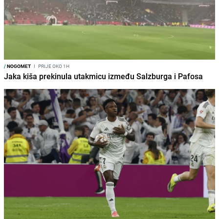
/
NOGOMET
I
PRIJE OKO 1H
Jaka kiša prekinula utakmicu između Salzburga i Pafosa