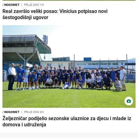
/
NOGOMET
I
PRIJE OKO 1H
Real završio veliki posao: Vinicius potpisao novi
šestogodišnji ugovor
/
NOGOMET
I
PRIJE OKO 3H
Željezničar podijelio sezonske ulaznice za djecu i mlade iz
domova i udruženja