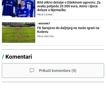
Bild otkrio detalje o Džekinom ugovoru: Za
svaku pobjedu 20.000 eura, Amra i djeca
dolaze u Njemačku
PRIJE 2 DANA
/
NOGOMET
FK Sarajevo do daljnjeg ne može igrati na
Koševu
PRIJE OKO 23H
/
Komentari
Prikaži komentare
(
0
)