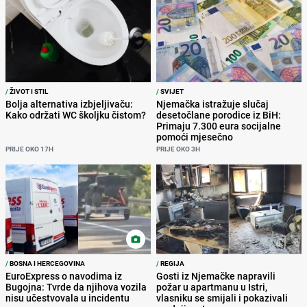
/
ŽIVOT I STIL
/
SVIJET
Bolja alternativa izbjeljivaču:
Njemačka istražuje slučaj
Kako održati WC školjku čistom?
desetočlane porodice iz BiH:
Primaju 7.300 eura socijalne
pomoći mjesečno
PRIJE OKO 17H
PRIJE OKO 3H
/
BOSNA I HERCEGOVINA
/
REGIJA
EuroExpress o navodima iz
Gosti iz Njemačke napravili
Bugojna: Tvrde da njihova vozila
požar u apartmanu u Istri,
nisu učestvovala u incidentu
vlasniku se smijali i pokazivali