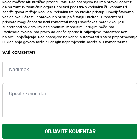
kojeg možete biti krivično procesuirani. Radiosarajevo.ba ima pravo i obavezu
da na zahtjev zvaničnih organa dostavi podatke o korisniku čiji komentari
sadrže govor mržnje, kao i da korisniku trajno blokira pristup. Obaviještavamo
vas da svaki čitatelj dobrovoljno pristupa čitanju i kreiranju komentara i
prihvata mogućnost da neki komentari mogu sadržavati narativ koji je u
suprotnosti sa vjerskim, nacionalnim, moralnim i drugim načelima.
Radiosarajevo.ba ima pravo da obriše sporne ili prijavljene komentare bez
najave i objašnjenja. Radiosarajevo.ba koristi automatski sistem prepoznavanja
i uklanjanja govora mržnje i drugih neprimjerenih sadržaja u komentarima.
VAŠ KOMENTAR
OBJAVITE KOMENTAR