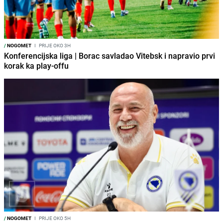
/
NOGOMET
I
PRIJE OKO 3H
Konferencijska liga | Borac savladao Vitebsk i napravio prvi
korak ka play-offu
/
NOGOMET
I
PRIJE OKO 5H