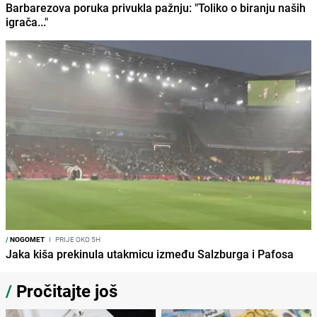
Barbarezova poruka privukla pažnju: "Toliko o biranju naših
igrača..."
/
NOGOMET
I
PRIJE OKO 5H
Jaka kiša prekinula utakmicu između Salzburga i Pafosa
/
Pročitajte još