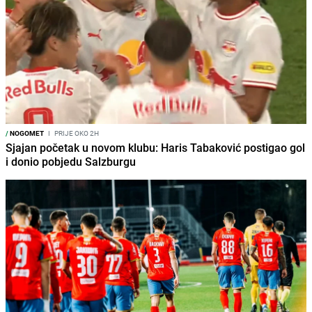
/
NOGOMET
I
PRIJE OKO 2H
Sjajan početak u novom klubu: Haris Tabaković postigao gol
i donio pobjedu Salzburgu