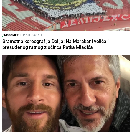
/
NOGOMET
I
PRIJE OKO 2H
Sramotna koreografija Delija: Na Marakani veličali
presuđenog ratnog zločinca Ratka Mladića