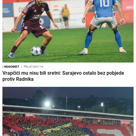
/
NOGOMET
I
PRIJE OKO 1H
Vrapčići mu nisu bili sretni: Sarajevo ostalo bez pobjede
protiv Radnika