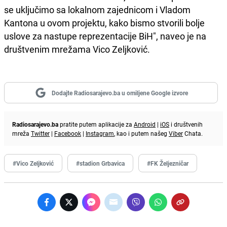
se uključimo sa lokalnom zajednicom i Vladom
Kantona u ovom projektu, kako bismo stvorili bolje
uslove za nastupe reprezentacije BiH", naveo je na
društvenim mrežama Vico Zeljković.
Dodajte Radiosarajevo.ba u omiljene Google izvore
Radiosarajevo.ba
pratite putem aplikacije za
Android
|
iOS
i društvenih
mreža
Twitter
|
Facebook
|
Instagram
, kao i putem našeg
Viber
Chata.
#Vico Zeljković
#stadion Grbavica
#FK Željezničar