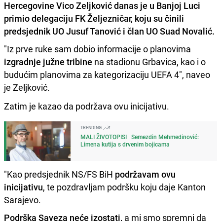
Hercegovine Vico Zeljković danas je u Banjoj Luci
primio delegaciju FK Željezničar, koju su činili
predsjednik UO Jusuf Tanović i član UO Suad Novalić.
"Iz prve ruke sam dobio informacije o planovima
izgradnje južne tribine
na stadionu Grbavica, kao i o
budućim planovima za kategorizaciju UEFA 4", naveo
je Zeljković.
Zatim je kazao da podržava ovu inicijativu.
TRENDING
MALI ŽIVOTOPISI | Semezdin Mehmedinović:
Limena kutija s drvenim bojicama
"Kao predsjednik NS/FS BiH
podržavam ovu
inicijativu
, te pozdravljam podršku koju daje Kanton
Sarajevo.
Podrška Saveza neće izostati,
a mi smo spremni da