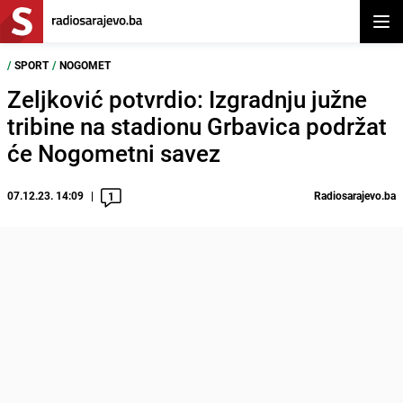
Otvor
/
SPORT
/
NOGOMET
Zeljković potvrdio: Izgradnju južne
tribine na stadionu Grbavica podržat
će Nogometni savez
07.12.23. 14:09
Radiosarajevo.ba
1