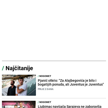
/
Najčitanije
/
NOGOMET
Pjanić otkrio: "Za Alajbegovića je bilo i
bogatijih ponuda, ali Juventus je Juventus"
PRIJE 2 DANA
/
NOGOMET
Ljubimac navijača Sarajeva ne zaboravlja