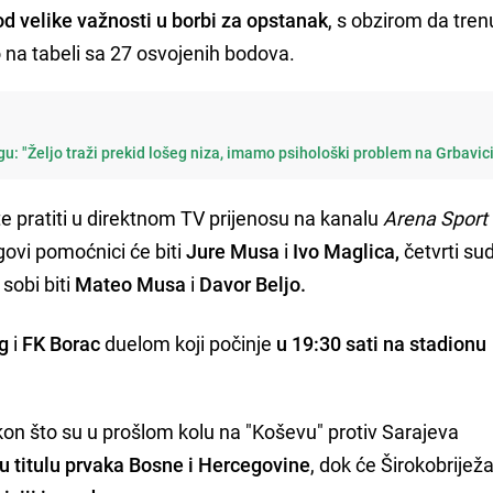
od velike važnosti u borbi za opstanak
, s obzirom da tre
 na tabeli sa 27 osvojenih bodova.
gu: "Željo traži prekid lošeg niza, imamo psihološki problem na Grbavic
e pratiti u direktnom TV prijenosu na kanalu
Arena Sport
ovi pomoćnici će biti
Jure Musa
i
Ivo Maglica,
četvrti sud
sobi biti
Mateo Musa
i
Davor Beljo.
eg
i
FK Borac
duelom koji počinje
u 19:30 sati na stadionu
kon što su u prošlom kolu na "Koševu" protiv Sarajeva
tu titulu prvaka Bosne i Hercegovine
, dok će Širokobriježan