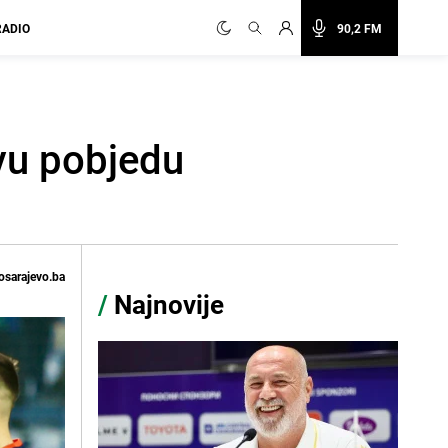
RADIO
90,2 FM
rvu pobjedu
osarajevo.ba
/
Najnovije