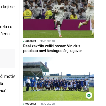
u koji se
ela i u
vršena
/
NOGOMET
I
PRIJE OKO 1H
Real završio veliki posao: Vinicius
potpisao novi šestogodišnji ugovor
ći motiv
da
ici"
/
NOGOMET
I
PRIJE OKO 3H