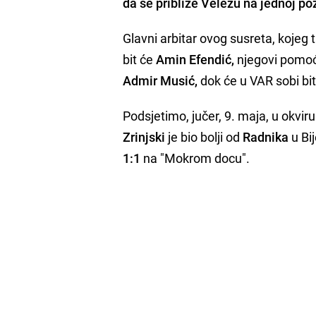
da se približe Veležu na jednoj poz
Glavni arbitar ovog susreta, kojeg 
bit će
Amin Efendić,
njegovi pomoćn
Admir
Musić,
dok će u VAR sobi bi
Podsjetimo, jučer, 9. maja, u okvir
Zrinjski
je bio bolji od
Radnika
u Bij
1:1
na "Mokrom docu".