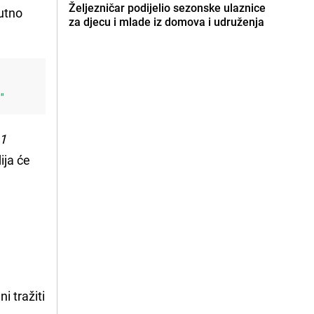
Željezničar podijelio sezonske ulaznice
nutno
za djecu i mlade iz domova i udruženja
i"
 1
ija će
i tražiti