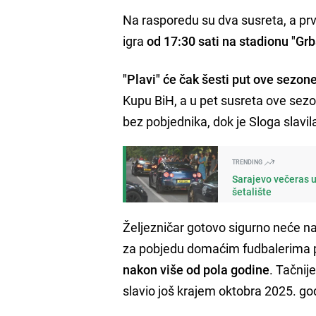
Na rasporedu su dva susreta, a prv
igra
od 17:30 sati na stadionu "Grb
"Plavi" će čak
šesti put ove sezon
Kupu BiH, a u pet susreta ove sezo
bez pobjednika, dok je Sloga slavi
TRENDING
Sarajevo večeras u
šetalište
Željezničar gotovo sigurno neće n
za pobjedu domaćim fudbalerima p
nakon više od pola godine
. Tačnij
slavio još krajem oktobra 2025. go