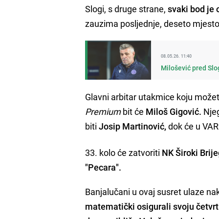
Slogi, s druge strane,
svaki bod je 
zauzima posljednje, deseto mjesto
08.05.26. 11:40
Milošević pred Slo
Glavni arbitar utakmice koju možet
Premium
bit će
Miloš Gigović.
Njeg
biti
Josip Martinović,
dok će u VAR 
33. kolo će zatvoriti
NK Široki Brij
"Pecara".
Banjalučani u ovaj susret ulaze na
matematički osigurali svoju četvr