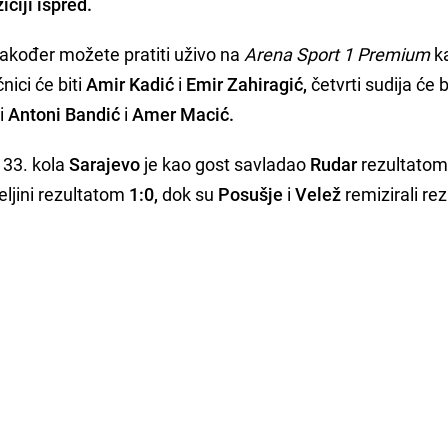
iciji ispred.
također možete pratiti uživo na
Arena Sport 1 Premium
ka
ici će biti
Amir Kadić
i
Emir Zahiragić,
četvrti sudija će b
ti
Antoni Bandić
i
Amer Macić.
u 33. kola
Sarajevo
je kao gost savladao
Rudar
rezultato
eljini rezultatom
1:0,
dok su
Posušje
i
Velež
remizirali re