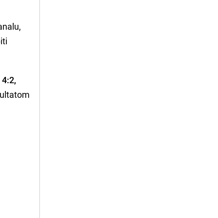
nalu,
iti
m
4:2,
zultatom