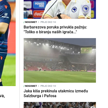
/
NOGOMET
I
PRIJE OKO 1H
Barbarezova poruka privukla pažnju:
"Toliko o biranju naših igrača..."
/
NOGOMET
I
PRIJE OKO 1H
Jaka kiša prekinula utakmicu između
va,
Salzburga i Pafosa