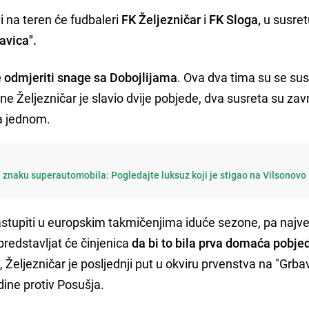
i na teren će fudbaleri
FK Željezničar
i
FK Sloga,
u susret
avica".
e odmjeriti snage sa Dobojlijama
. Ova dva tima su se susr
ne Željezničar je slavio dvije pobjede, dva susreta su za
la jednom.
 znaku superautomobila: Pogledajte luksuz koji je stigao na Vilsonovo
astupiti u europskim takmičenjima iduće sezone, pa najve
redstavljat će činjenica
da bi to bila prva domaća pobje
e, Željezničar je posljednji put u okviru prvenstva na "Grbav
dine protiv Posušja.