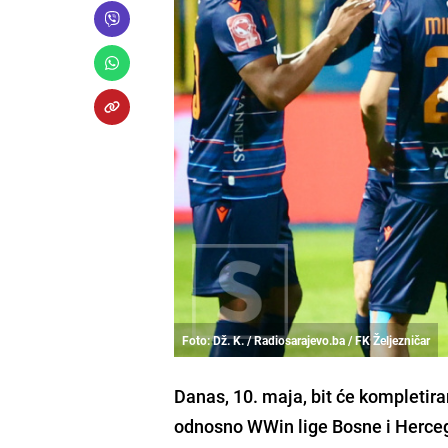
Foto: Dž. K. / Radiosarajevo.ba / FK Željezničar
Danas, 10. maja, bit će kompleti
odnosno WWin lige Bosne i Herce