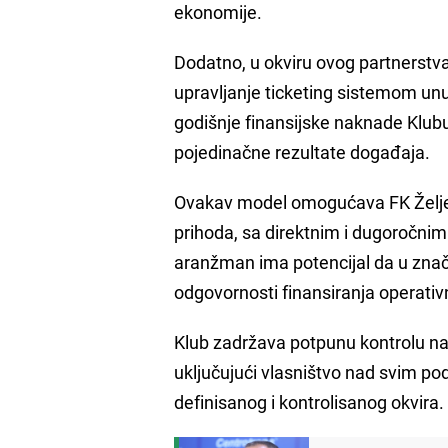
ekonomije.
Dodatno, u okviru ovog partnerstv
upravljanje ticketing sistemom un
godišnje finansijske naknade Klubu
pojedinačne rezultate događaja.
Ovakav model omogućava FK Željezni
prihoda, sa direktnim i dugoročni
aranžman ima potencijal da u znača
odgovornosti finansiranja operati
Klub zadržava potpunu kontrolu n
uključujući vlasništvo nad svim po
definisanog i kontrolisanog okvira.