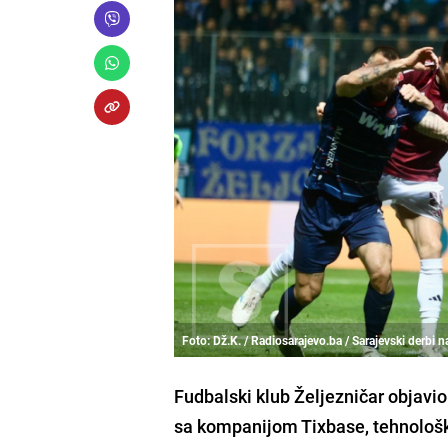
Foto: Dž.K. / Radiosarajevo.ba / Sarajevski derbi n
Fudbalski klub Željezničar objavio 
sa kompanijom Tixbase, tehnološ