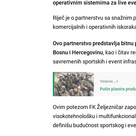
operativnim sistemima za live even
Riječ je o partnerstvu sa snažnim 
komercijalnih i operativnih iskorak
Ovo partnerstvo predstavlja bitnu 
Bosnu i Hercegovinu
, kao i čitav 
savremenih sportskih i event infras
TRENDING
Putin planira prod
Ovim potezom FK Željezničar započ
visokotehnološku i multifunkcional
definišu budućnost sportskog i eve