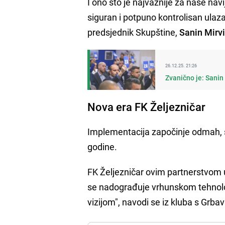
I ono što je najvažnije za naše nav
siguran i potpuno kontrolisan ulaza
predsjednik Skupštine,
Sanin Mirv
26.12.25. 21:26
Zvanično je: Sanin 
Nova era FK Željezničar
Implementacija započinje odmah, 
godine.
FK Željezničar ovim partnerstvom ula
se nadograđuje vrhunskom tehnol
vizijom", navodi se iz kluba s Grbav