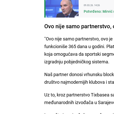
09.03.26. 14:26
Potvrđeno: Mirvić 
Ovo nije samo partnerstvo, o
"Ovo nije samo partnerstvo, ovo je
funkcioniše 365 dana u godini. Pla
koja omogućava da sportski segment
izgradnju pobjedničkog sistema.
Naš partner donosi vrhunsku blockch
društvo najmodernijih klubova i st
Uz to, kroz partnerstvo Tixbasea s
međunarodnih izvođača u Sarajevo