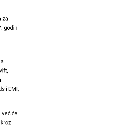
a za
. godini
ma
ift,
a
s i EMI,
, već će
 kroz