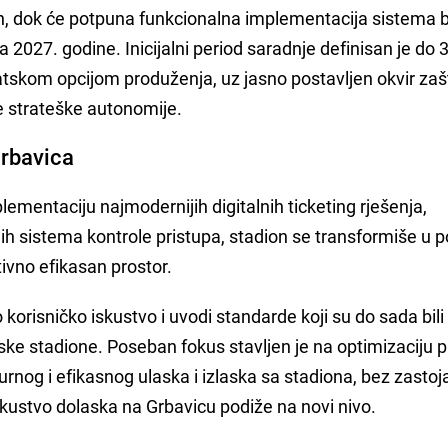
 dok će potpuna funkcionalna implementacija sistema bi
a 2027. godine. Inicijalni period saradnje definisan je do 
skom opcijom produženja, uz jasno postavljen okvir zaš
e strateške autonomije.
Grbavica
lementaciju najmodernijih digitalnih ticketing rješenja,
nih sistema kontrole pristupa, stadion se transformiše u 
tivno efikasan prostor.
korisničko iskustvo i uvodi standarde koji su do sada bili
ske stadione. Poseban fokus stavljen je na optimizaciju 
nog i efikasnog ulaska i izlaska sa stadiona, bez zastoja
skustvo dolaska na Grbavicu podiže na novi nivo.