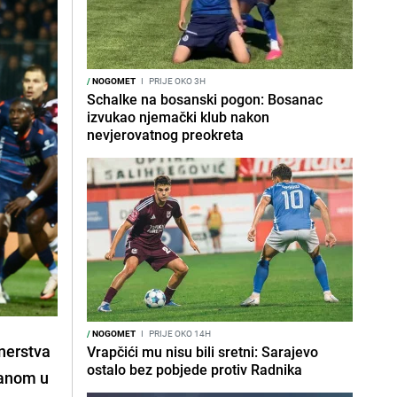
/
NOGOMET
I
PRIJE OKO 3H
Schalke na bosanski pogon: Bosanac
izvukao njemački klub nakon
nevjerovatnog preokreta
/
NOGOMET
I
PRIJE OKO 14H
tnerstva
Vrapčići mu nisu bili sretni: Sarajevo
ostalo bez pobjede protiv Radnika
vanom u