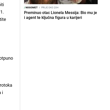
ti
/
NOGOMET
I
PRIJE OKO 20H
31.
Preminuo otac Lionela Messija: Bio mu je
i agent te ključna figura u karijeri
tite
potpuno
protoka
 i