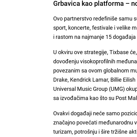
Grbavica kao platforma – n
Ovo partnerstvo redefiniše samu s
sport, koncerte, festivale i velik
i rastom na najmanje 15 događaja 
U okviru ove strategije, Tixbase će
dovođenju visokoprofilnih međunar
povezanim sa ovom globalnom muzi
Drake, Kendrick Lamar, Billie Eili
Universal Music Group (UMG) okupl
sa izvođačima kao što su Post Mal
Ovakvi događaji neće samo pozicion
značajno povećati međunarodnu vid
turizam, potrošnju i šire tržišne a