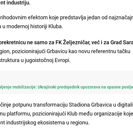
t industriju.
prihodovnim efektom koje predstavlja jedan od najznačajn
a u modernoj historiji Kluba.
prekretnicu ne samo za FK Željezničar, već i za Grad Sar
region, pozicionirajući Grbavicu kao novu referentnu tačku
truktura u jugoistočnoj Evropi.
uljenje mobilizacije: Ukrajinski predsjednik upozorava na opasne poslj
inje potpunu transformaciju Stadiona Grbavica u digital
nu platformu, pozicionirajući Klub među organizacije koje
nt industrijskog ekosistema u regionu.