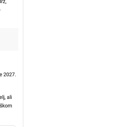
Brz,
e
e 2027.
j, ali
eškom