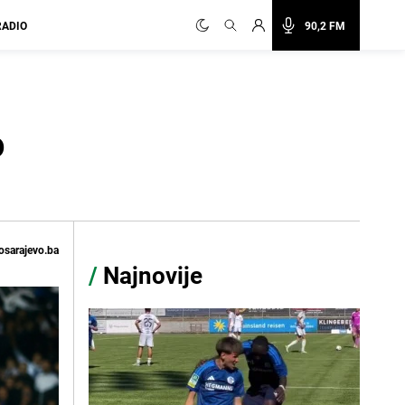
RADIO
90,2 FM
o
osarajevo.ba
/
Najnovije