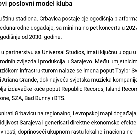
ovi poslovni model kluba
uštinu stadiona. Grbavica postaje cjelogodišnja platform
e međunarodne događaje, sa minimalno pet koncerta u 2027
godišnje od 2030. godine.
, u partnerstvu sa Universal Studios, imati ključnu ulogu u
odnih zvijezda i produkcija u Sarajevo. Među umjetnici
čkom infrastrukturom nalaze se imena poput Taylor Sw
sh i Ariana Grande, dok najveća svjetska muzička kompanij
ja izdavačke kuće poput Republic Records, Island Record
one, SZA, Bad Bunny i BTS.
irati Grbavicu na regionalnoj i evropskoj mapi događaja
ljivost Sarajeva i generisati direktne ekonomske efekte
ktivnosti, doprinoseći ukupnom rastu lokalne i nacionalne