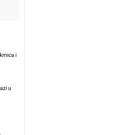
akmica i
azi u