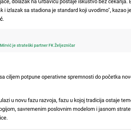
ijače, dolazak na Grbavicu postaje iskustvo bez čekanja. 
k i izlazak sa stadiona je standard koji uvodimo", kazao j
ić
.
Mirvić je strateški partner FK Željezničar
sa ciljem potpune operativne spremnosti do početka nov
zi u novu fazu razvoja, fazu u kojoj tradicija ostaje temel
ogijom, savremenim poslovnim modelom i jasnom strat
ice.