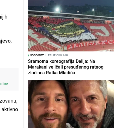
ijih
ajevo,
/
NOGOMET
I
PRIJE OKO 14H
Sramotna koreografija Delija: Na
Marakani veličali presuđenog ratnog
zločinca Ratka Mladića
edice
izovanu,
 aktivno