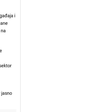
gađaja i
vane
 na
re
sektor
,
r jasno