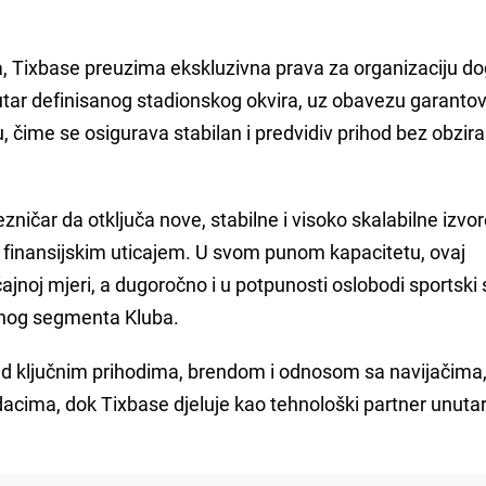
a, Tixbase preuzima ekskluzivna prava za organizaciju do
utar definisanog stadionskog okvira, uz obavezu garanto
, čime se osigurava stabilan i predvidiv prihod bez obzira
čar da otključa nove, stabilne i visoko skalabilne izvo
m finansijskim uticajem. U svom punom kapacitetu, ovaj
jnoj mjeri, a dugoročno i u potpunosti oslobodi sportski 
vnog segmenta Kluba.
ad ključnim prihodima, brendom i odnosom sa navijačima
dacima, dok Tixbase djeluje kao tehnološki partner unuta