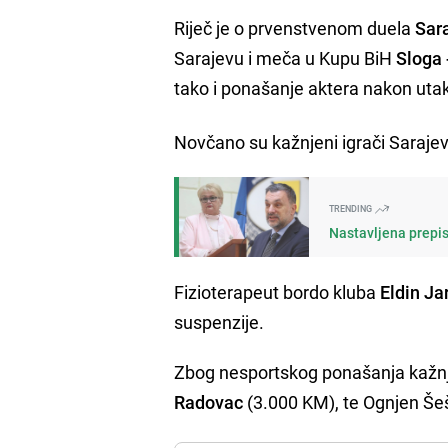
Riječ je o prvenstvenom duela
Sara
Sarajevu i meča u Kupu BiH
Sloga 
tako i ponašanje aktera nakon uta
Novčano su kažnjeni igrači Saraje
TRENDING
Nastavljena prepis
Fizioterapeut bordo kluba
Eldin Ja
suspenzije.
Zbog nesportskog ponašanja kažnje
Radovac
(3.000 KM), te Ognjen Še