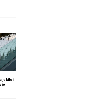
 je bilo i
s je