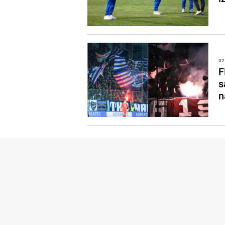
02
F
s
n