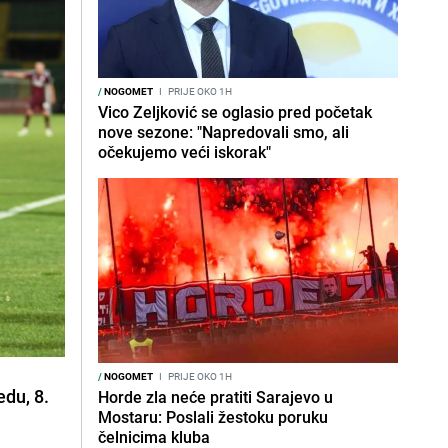
/
NOGOMET
I
PRIJE OKO 1H
Vico Zeljković se oglasio pred početak
nove sezone: "Napredovali smo, ali
očekujemo veći iskorak"
/
NOGOMET
I
PRIJE OKO 1H
edu, 8.
Horde zla neće pratiti Sarajevo u
Mostaru: Poslali žestoku poruku
čelnicima kluba