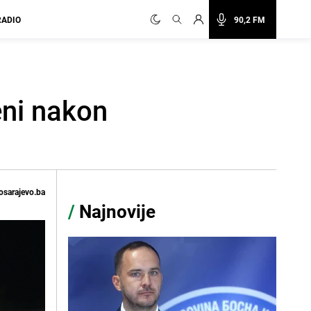
RADIO
90,2 FM
eni nakon
osarajevo.ba
/
Najnovije