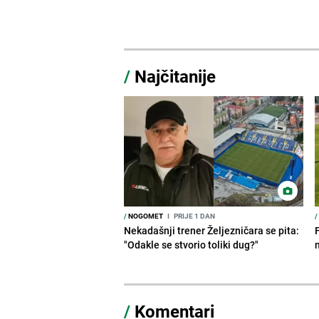
/
Najčitanije
/
NOGOMET
I
PRIJE 1 DAN
/
Nekadašnji trener Željezničara se pita:
"Odakle se stvorio toliki dug?"
/
Komentari