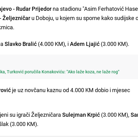
jevo - Rudar Prijedor
na stadionu "Asim Ferhatović Hase
- Željezničar
u Doboju, u kojem su sporne kako sudijske 
kmica.
va
Slavko Bralić
(4.000 KM), i
Adem Ljajić
(3.000 KM).
ka, Turković poručila Konakoviću: "Ako laže koza, ne laže rog"
rović
je uz novčanu kaznu od 4.000 KM dobio i mjesec
ni su igrači Željezničara
Sulejman Krpić
(3.000 KM),
Sa
šlak (3.000 KM).