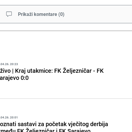
Prikaži komentare
(
0
)
.04.26. 20:23
živo | Kraj utakmice: FK Željezničar - FK
arajevo 0:0
.04.26. 20:01
oznati sastavi za početak vječitog derbija
zmeđu FK Željezničar i FK Sarajevo