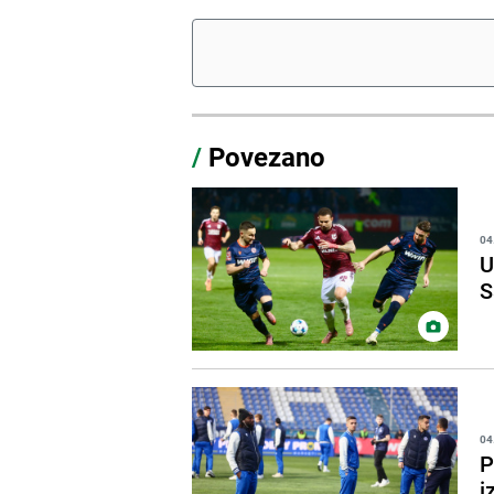
/
Povezano
04
U
S
04
P
i