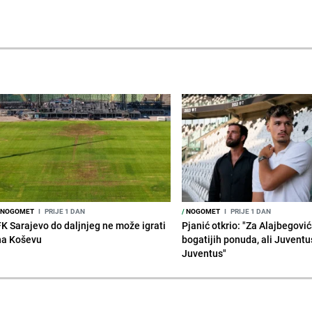
NOGOMET
I
PRIJE 1 DAN
/
NOGOMET
I
PRIJE 1 DAN
FK Sarajevo do daljnjeg ne može igrati
Pjanić otkrio: "Za Alajbegovića
na Koševu
bogatijih ponuda, ali Juventu
Juventus"