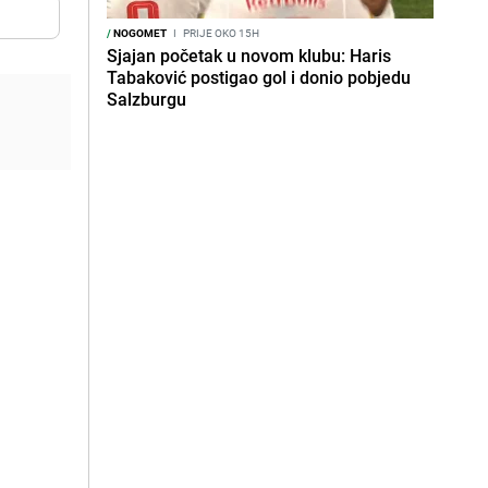
/
NOGOMET
I
PRIJE OKO 15H
Sjajan početak u novom klubu: Haris
Tabaković postigao gol i donio pobjedu
Salzburgu