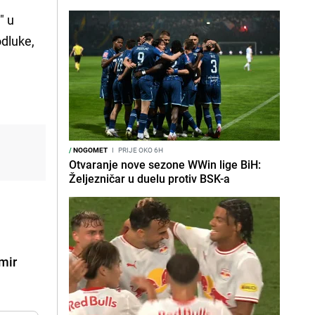
" u
odluke,
/
NOGOMET
I
PRIJE OKO 6H
Otvaranje nove sezone WWin lige BiH:
Željezničar u duelu protiv BSK-a
mir