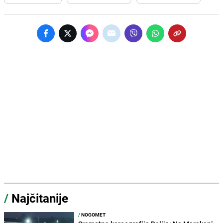
/
Najčitanije
/
NOGOMET