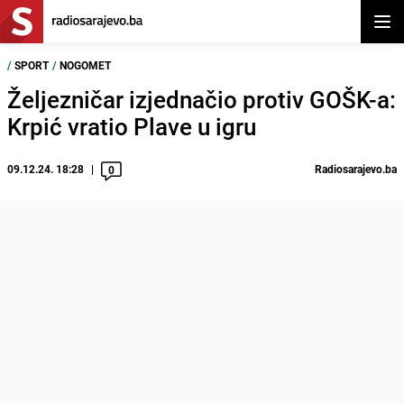
Otvor
/
SPORT
/
NOGOMET
Željezničar izjednačio protiv GOŠK-a:
Krpić vratio Plave u igru
09.12.24. 18:28
Radiosarajevo.ba
0