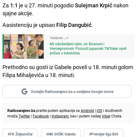
Za
1:1
je u 27. minuti pogodio
Sulejman Krpić
nakon
sjajne akcije.
Aasistenciju je upisao
Filip Dangubić
.
TRENDING
Mi oduševljeni njim, on Bosnom i
Hercegovinom: Poznati japanski TikToker opet
pričao s lokalcima
Prethodno su gosti iz Gabele poveli u 18. minuti golom
Filipa Mihaljevića u 18. minuti.
Dodajte Radiosarajevo.ba u omiljene Google izvore
Radiosarajevo.ba
pratite putem aplikacije za
Android
|
iOS
i društvenih
mreža
Twitter
|
Facebook
|
Instagram
, kao i putem našeg
Viber
Chata.
#FK Željezničar
#NK GOŠK Gabela
#Premijer liga BiH