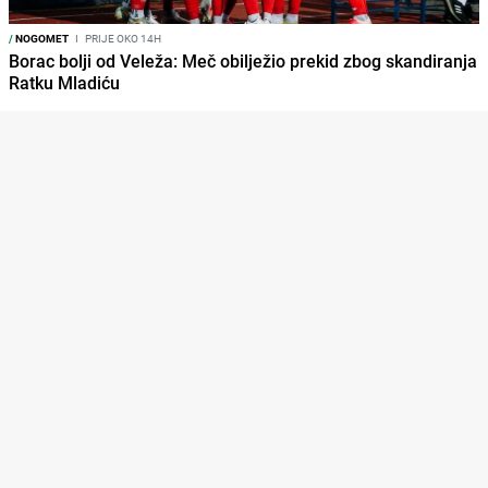
/
NOGOMET
I
PRIJE OKO 14H
Borac bolji od Veleža: Meč obilježio prekid zbog skandiranja
Ratku Mladiću