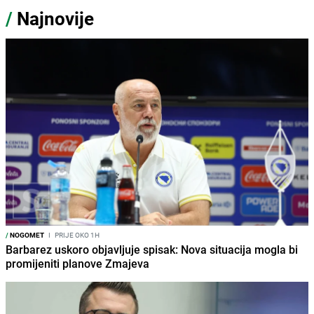
/
Najnovije
/
NOGOMET
I
PRIJE OKO 1H
Barbarez uskoro objavljuje spisak: Nova situacija mogla bi
promijeniti planove Zmajeva