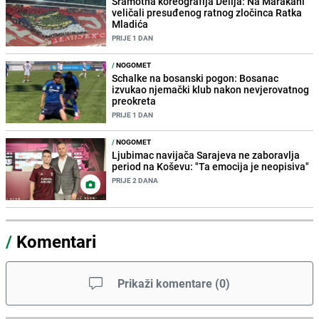
Sramotna koreografija Delija: Na Marakani
veličali presuđenog ratnog zločinca Ratka
Mladića
PRIJE 1 DAN
/
NOGOMET
Schalke na bosanski pogon: Bosanac
izvukao njemački klub nakon nevjerovatnog
preokreta
PRIJE 1 DAN
/
NOGOMET
Ljubimac navijača Sarajeva ne zaboravlja
period na Koševu: "Ta emocija je neopisiva"
PRIJE 2 DANA
/
Komentari
Prikaži komentare
(
0
)