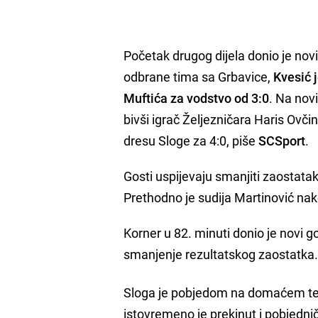
Početak drugog dijela donio je nov
odbrane tima sa Grbavice,
Kvesić 
Muftića za vodstvo od 3:0
. Na nov
bivši igrač Željezničara Haris Ovč
dresu Sloge za 4:0, piše
SCSport
.
Gosti uspijevaju smanjiti zaostatak
Prethodno je sudija Martinović na
Korner u 82. minuti donio je novi g
smanjenje rezultatskog zaostatka
Sloga je pobjedom na domaćem tere
istovremeno je prekinut i pobjedni