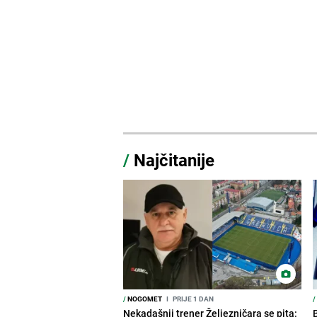
/
Najčitanije
/
NOGOMET
I
PRIJE 1 DAN
/
Nekadašnji trener Željezničara se pita: