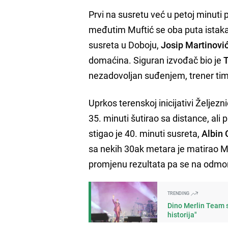
Prvi na susretu već u petoj minuti p
međutim Muftić se oba puta istakao
susreta u Doboju,
Josip Martinovi
domaćina. Siguran izvođač bio je
T
nezadovoljan suđenjem, trener tima
Uprkos terenskoj inicijativi Željezni
35. minuti šutirao sa distance, al
stigao je 40. minuti susreta,
Albin
sa nekih 30ak metara je matirao Mu
promjenu rezultata pa se na odmor 
TRENDING
Dino Merlin Team s
historija"