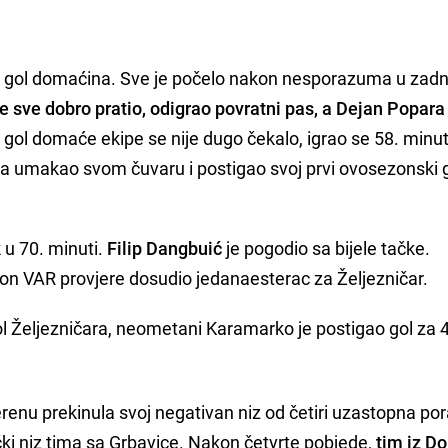
i gol domaćina. Sve je počelo nakon nesporazuma u zadnjoj
je sve dobro pratio, odigrao povratni pas, a Dejan Popara
i gol domaće ekipe se nije dugo čekalo, igrao se 58. minut
ina umakao svom čuvaru i postigao svoj prvi ovosezonski 
 u 70. minuti.
Filip Dangbuić
je pogodio sa bijele tačke.
kon VAR provjere dosudio jedanaesterac za Željezničar.
ol Željezničara, neometani Karamarko je postigao gol za 4
.
nu prekinula svoj negativan niz od četiri uzastopna pora
čki niz tima sa Grbavice. Nakon četvrte pobjede,
tim iz Do