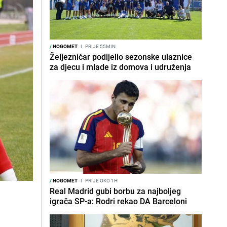
/
NOGOMET
I
PRIJE 55MIN
Željezničar podijelio sezonske ulaznice
za djecu i mlade iz domova i udruženja
/
NOGOMET
I
PRIJE OKO 1H
Real Madrid gubi borbu za najboljeg
igrača SP-a: Rodri rekao DA Barceloni