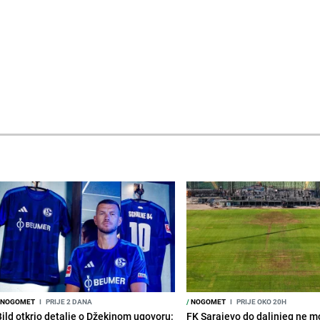
NOGOMET
I
PRIJE 2 DANA
/
NOGOMET
I
PRIJE OKO 20H
Bild otkrio detalje o Džekinom ugovoru:
FK Sarajevo do daljnjeg ne mo