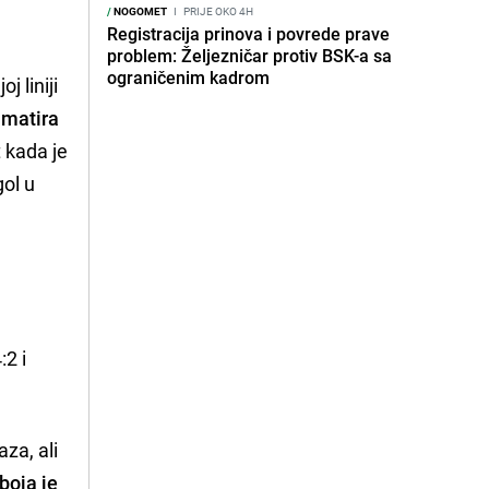
/
NOGOMET
I
PRIJE OKO 4H
Registracija prinova i povrede prave
problem: Željezničar protiv BSK-a sa
ograničenim kadrom
 liniji
 matira
 kada je
gol u
:2 i
za, ali
boja je