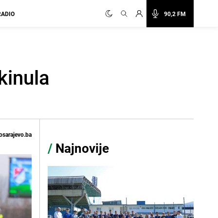
RADIO
90,2 FM
kinula
osarajevo.ba
/
Najnovije