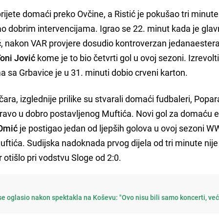
rijete domaći preko Ovčine, a Ristić je pokušao tri minute 
 dobrim intervencijama. Igrao se 22. minut kada je glavn
ć
, nakon VAR provjere dosudio kontroverzan jedanaester
oni Jović
kome je to bio četvrti gol u ovoj sezoni. Izrevolti
 sa Grbavice je u 31. minuti dobio crveni karton.
čara, izglednije prilike su stvarali domaći fudbaleri, Popar
i pravo u dobro postavljenog Muftića. Novi gol za domaću 
 Omić
je postigao jedan od ljepših golova u ovoj sezoni WW
ftića. Sudijska nadoknada prvog dijela od tri minute nije
otišlo pri vodstvu Sloge od 2:0.
e oglasio nakon spektakla na Koševu: "Ovo nisu bili samo koncerti, ve