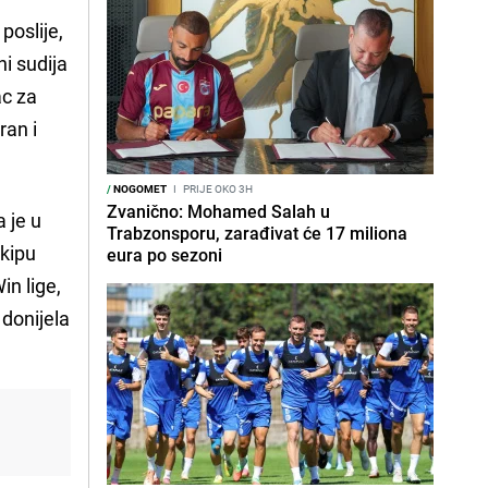
poslije,
i sudija
ac za
ran i
/
NOGOMET
I
PRIJE OKO 3H
Zvanično: Mohamed Salah u
a je u
Trabzonsporu, zarađivat će 17 miliona
ekipu
eura po sezoni
in lige,
 donijela
ć