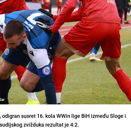
čar
, odigran susret 16. kola WWin lige BiH između Sloge i
sudijskog zvižduka rezultat je 4:2.