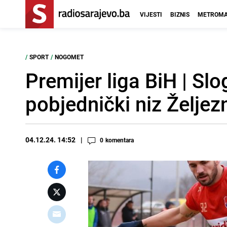
VIJESTI
BIZNIS
METROMA
/
SPORT
/
NOGOMET
Premijer liga BiH | Slo
pobjednički niz Željez
04.12.24. 14:52
0
komentara