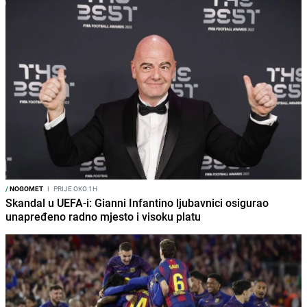
/
NOGOMET
I
PRIJE OKO 1H
Skandal u UEFA-i: Gianni Infantino ljubavnici osigurao
unapređeno radno mjesto i visoku platu