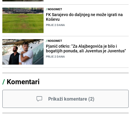
/
NOGOMET
FK Sarajevo do daljnjeg ne može igrati na
Koševu
PRIJE 2 DANA
/
NOGOMET
Pjanić otkrio: "Za Alajbegovića je bilo i
bogatijih ponuda, ali Juventus je Juventus"
PRIJE 2 DANA
/
Komentari
Prikaži komentare
(
2
)