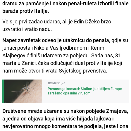
dramu za pamćenje i nakon penal-ruleta izborili finale
baraža protiv Italije.
Vels je prvi zadao udarac, ali je Edin Džeko brzo
uzvratio i vratio nadu.
Napet završetak odveo je utakmicu do penala
, gdje su
junaci postali Nikola Vasilj odbranom i Kerim
Alajbegović finiš udarcem za pobjedu. Sada nas, 31.
marta u Zenici, čeka odlučujući duel protiv Italije koji
nam može otvoriti vrata Svjetskog prvenstva.
TRENDING
Prenose ga komarci: Stotine ljudi diljem Europe
zaraženo opasnim virusom
Društvene mreže užarene su nakon pobjede Zmajeva,
a jedna od objava koja ima više hiljada lajkova i
nevjerovatno mnogo komentara te podjela, jeste i ona