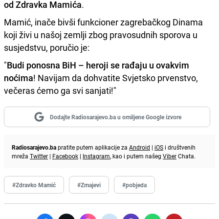
od Zdravka Mamića
.
Mamić, inače bivši funkcioner zagrebačkog Dinama
koji živi u našoj zemlji zbog pravosudnih sporova u
susjedstvu, poručio je:
"
Budi ponosna BiH – heroji se rađaju u ovakvim
noćima
! Navijam da dohvatite Svjetsko prvenstvo,
večeras ćemo ga svi sanjati!"
Dodajte Radiosarajevo.ba u omiljene Google izvore
Radiosarajevo.ba
pratite putem aplikacije za
Android
|
iOS
i društvenih
mreža
Twitter
|
Facebook
|
Instagram
, kao i putem našeg
Viber
Chata.
#Zdravko Mamić
#Zmajevi
#pobjeda