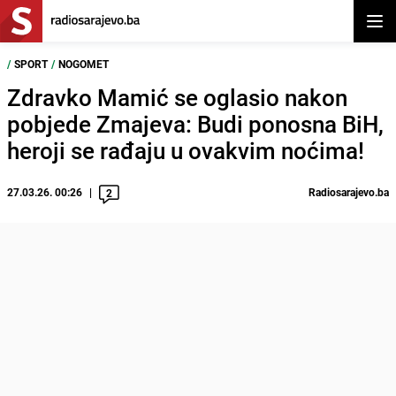
Otvor
/
SPORT
/
NOGOMET
Zdravko Mamić se oglasio nakon
pobjede Zmajeva: Budi ponosna BiH,
heroji se rađaju u ovakvim noćima!
27.03.26. 00:26
Radiosarajevo.ba
2