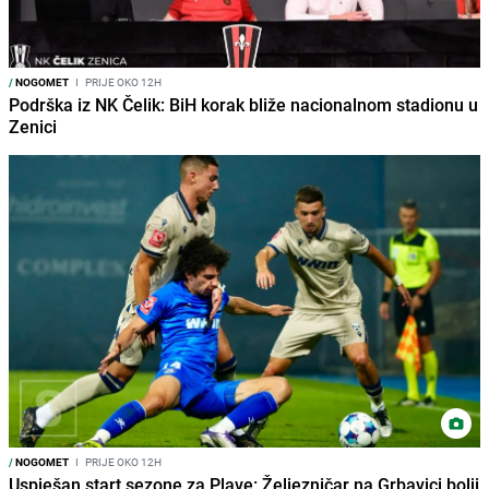
/
NOGOMET
I
PRIJE OKO 12H
Podrška iz NK Čelik: BiH korak bliže nacionalnom stadionu u
Zenici
/
NOGOMET
I
PRIJE OKO 12H
Uspješan start sezone za Plave: Željezničar na Grbavici bolji