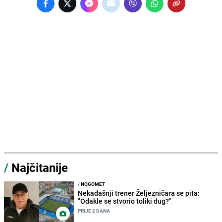
/
Najčitanije
/
NOGOMET
Nekadašnji trener Željezničara se pita:
"Odakle se stvorio toliki dug?"
PRIJE 2 DANA