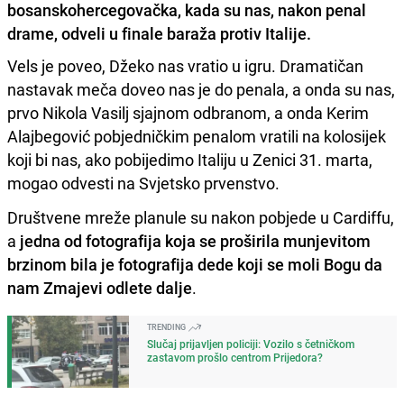
bosanskohercegovačka, kada su nas, nakon penal
drame, odveli u finale baraža protiv Italije.
Vels je poveo, Džeko nas vratio u igru. Dramatičan
nastavak meča doveo nas je do penala, a onda su nas,
prvo Nikola Vasilj sjajnom odbranom, a onda Kerim
Alajbegović pobjedničkim penalom vratili na kolosijek
koji bi nas, ako pobijedimo Italiju u Zenici 31. marta,
mogao odvesti na Svjetsko prvenstvo.
Društvene mreže planule su nakon pobjede u Cardiffu,
a
jedna od fotografija koja se proširila munjevitom
brzinom bila je fotografija dede koji se moli Bogu da
nam Zmajevi odlete dalje
.
TRENDING
Slučaj prijavljen policiji: Vozilo s četničkom
zastavom prošlo centrom Prijedora?