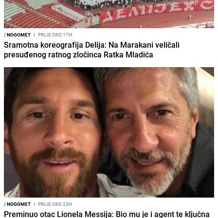
/
NOGOMET
I
PRIJE OKO 17H
Sramotna koreografija Delija: Na Marakani veličali
presuđenog ratnog zločinca Ratka Mladića
/
NOGOMET
I
PRIJE OKO 23H
Preminuo otac Lionela Messija: Bio mu je i agent te ključna