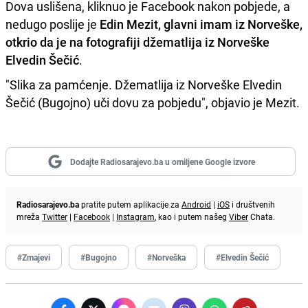
Dova uslišena, kliknuo je Facebook nakon pobjede, a
nedugo poslije je
Edin Mezit, glavni imam iz Norveške,
otkrio da je na fotografiji džematlija iz Norveške
Elvedin Šečić
.
"Slika za pamćenje. Džematlija iz Norveške Elvedin
Šečić (Bugojno) uči dovu za pobjedu", objavio je Mezit.
Dodajte Radiosarajevo.ba u omiljene Google izvore
Radiosarajevo.ba
pratite putem aplikacije za
Android
|
iOS
i društvenih
mreža
Twitter
|
Facebook
|
Instagram
, kao i putem našeg
Viber
Chata.
#Zmajevi
#Bugojno
#Norveška
#Elvedin Šečić