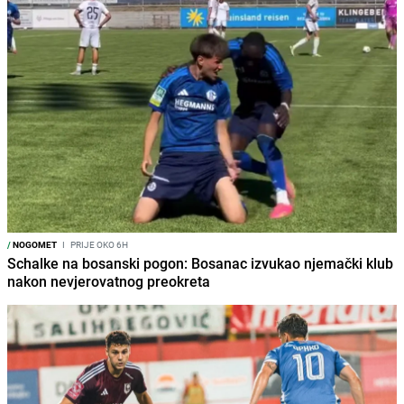
/
NOGOMET
I
PRIJE OKO 6H
Schalke na bosanski pogon: Bosanac izvukao njemački klub
nakon nevjerovatnog preokreta