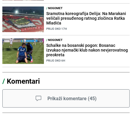
/
NOGOMET
Sramotna koreografija Delija: Na Marakani
veličali presuđenog ratnog zločinca Ratka
Mladića
PRIJE OKO 17H
/
NOGOMET
Schalke na bosanski pogon: Bosanac
izvukao njemački klub nakon nevjerovatnog
preokreta
PRIJE OKO 6H
/
Komentari
Prikaži komentare
(
45
)