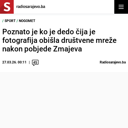
Otvor
/
SPORT
/
NOGOMET
Poznato je ko je dedo čija je
fotografija obišla društvene mreže
nakon pobjede Zmajeva
27.03.26. 00:11
Radiosarajevo.ba
45