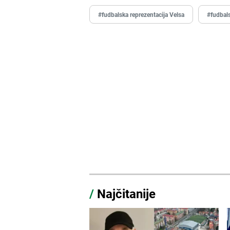
#fudbalska reprezentacija Velsa
#fudbals
/
Najčitanije