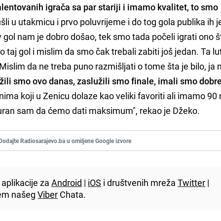
lentovanih igrača sa par stariji i imamo kvalitet, to smo
i u utakmicu i prvo poluvrijeme i do tog gola publika ih je
ov gol nam je dobro došao, tek smo tada počeli igrati ono 
 taj gol i mislim da smo čak trebali zabiti još jedan. Ta lut
slim da ne treba puno razmišljati o tome šta je bilo, ja 
žili smo ovo danas, zaslužili smo finale, imali smo dobr
ima koji u Zenicu dolaze kao veliki favoriti ali imamo 90
uran sam da ćemo dati maksimum", rekao je Džeko.
Dodajte Radiosarajevo.ba u omiljene Google izvore
aplikacije za
Android
|
iOS
i društvenih mreža
Twitter
|
utem našeg
Viber
Chata.