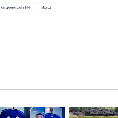
ka reprezentacija BiH
#baraž