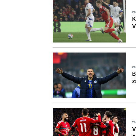
26
K
V
26
B
z
26
V