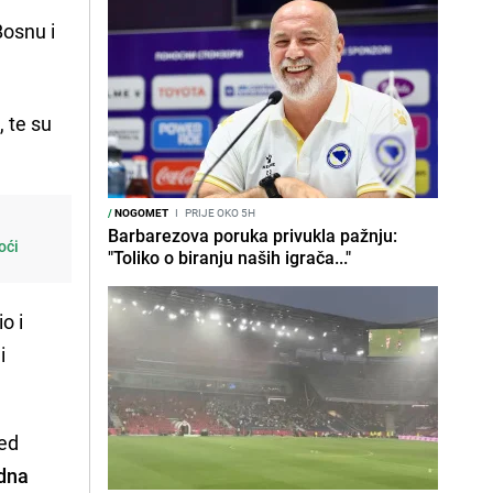
Bosnu i
2
, te su
/
NOGOMET
I
PRIJE OKO 5H
Barbarezova poruka privukla pažnju:
oći
"Toliko o biranju naših igrača..."
io i
i
red
edna