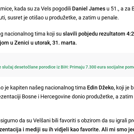
mice, kada su za Vels pogodili
Daniel James
u 51., a za 
ti, susret je otišao u produžetke, a zatim u penale.
eg nacionalnog tima koji su
slavili pobjedu rezultatom 4:
lijom u Zenici u utorak, 31. marta.
 slučaj desetočlane porodice iz BiH: Primaju 7.300 eura socijalne pom
o je kapiten našeg nacionalnog tima
Edin Džeko,
koji je b
prezentaciji Bosne i Hercegovine donio produžetke, a zatim 
igurno da su Velšani bili favoriti s obzirom da su igrali p
entacija i mediji su ih vidjeli kao favorite. Ali mi smo j