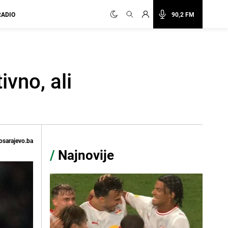
RADIO
90,2 FM
vno, ali
osarajevo.ba
/
Najnovije