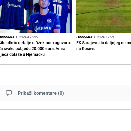
NOGOMET
I
PRIJE 2 DANA
/
NOGOMET
I
PRIJE 1 DAN
Bild otkrio detalje o Džekinom ugovoru:
FK Sarajevo do daljnjeg ne mo
Za svaku pobjedu 20.000 eura, Amra i
na Koševu
djeca dolaze u Njemačku
Prikaži komentare
(
0
)