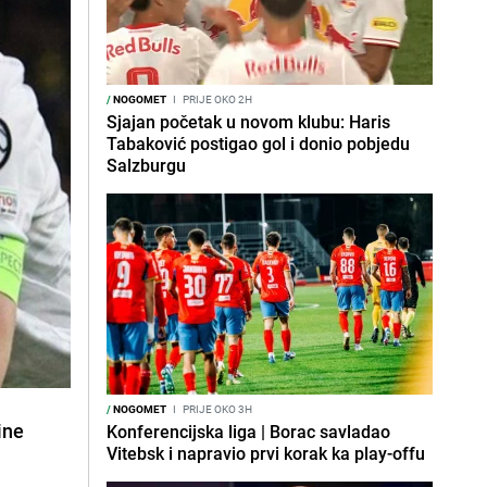
/
NOGOMET
I
PRIJE OKO 2H
Sjajan početak u novom klubu: Haris
Tabaković postigao gol i donio pobjedu
Salzburgu
/
NOGOMET
I
PRIJE OKO 3H
ine
Konferencijska liga | Borac savladao
Vitebsk i napravio prvi korak ka play-offu