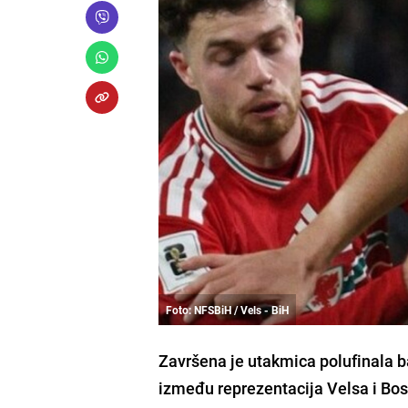
Foto: NFSBiH / Vels - BiH
Završena je utakmica polufinala b
između reprezentacija Velsa i Bos