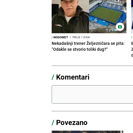
/
NOGOMET
I
PRIJE 1 DAN
/
Nekadašnji trener Željezničara se pita:
"Odakle se stvorio toliki dug?"
/
Komentari
/
Povezano