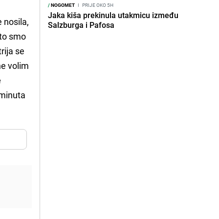
/
NOGOMET
I
PRIJE OKO 5H
Jaka kiša prekinula utakmicu između
 nosila,
Salzburga i Pafosa
što smo
rija se
ne volim
e
 minuta