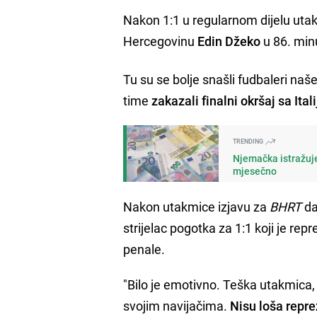
Nakon 1:1 u regularnom dijelu utak
Hercegovinu
Edin Džeko
u 86. minu
Tu su se bolje snašli fudbaleri naš
time
zakazali finalni okršaj sa Ita
TRENDING
Njemačka istražuje
mjesečno
Nakon utakmice izjavu za
BHRT
da
strijelac pogotka za 1:1 koji je re
penale.
"Bilo je emotivno. Teška utakmica, s
svojim navijačima.
Nisu loša reprez