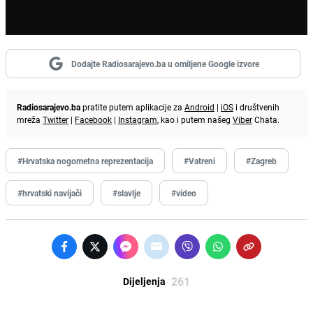
Dodajte Radiosarajevo.ba u omiljene Google izvore
Radiosarajevo.ba
pratite putem aplikacije za
Android
|
iOS
i društvenih
mreža
Twitter
|
Facebook
|
Instagram
, kao i putem našeg
Viber
Chata.
#Hrvatska nogometna reprezentacija
#Vatreni
#Zagreb
#hrvatski navijači
#slavlje
#video
261
Dijeljenja