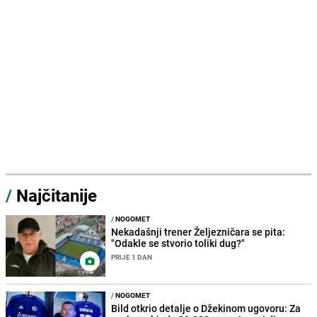
/
Najčitanije
/
NOGOMET
Nekadašnji trener Željezničara se pita:
"Odakle se stvorio toliki dug?"
PRIJE 1 DAN
/
NOGOMET
Bild otkrio detalje o Džekinom ugovoru: Za