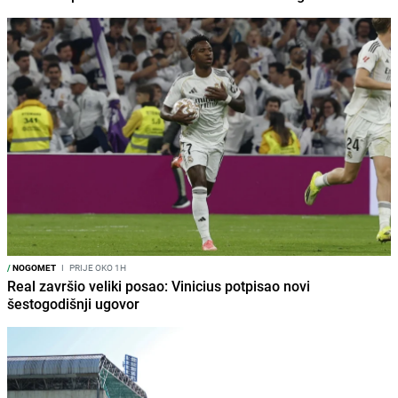
/
NOGOMET
I
PRIJE OKO 1H
Real završio veliki posao: Vinicius potpisao novi
šestogodišnji ugovor