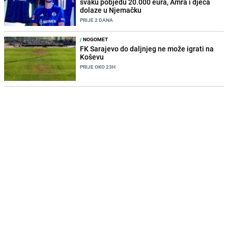
svaku pobjedu 20.000 eura, Amra i djeca
dolaze u Njemačku
PRIJE 2 DANA
/
NOGOMET
FK Sarajevo do daljnjeg ne može igrati na
Koševu
PRIJE OKO 23H