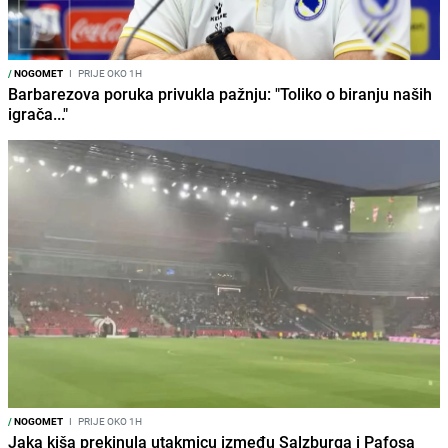
/
NOGOMET
I
PRIJE OKO 1H
Barbarezova poruka privukla pažnju: "Toliko o biranju naših
igrača..."
/
NOGOMET
I
PRIJE OKO 1H
Jaka kiša prekinula utakmicu između Salzburga i Pafosa