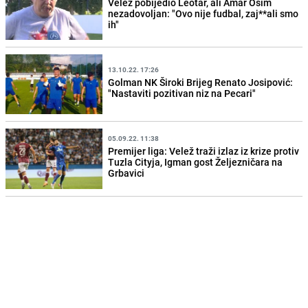
Velež pobijedio Leotar, ali Amar Osim
nezadovoljan: "Ovo nije fudbal, zaj**ali smo
ih"
13.10.22. 17:26
Golman NK Široki Brijeg Renato Josipović:
"Nastaviti pozitivan niz na Pecari"
05.09.22. 11:38
Premijer liga: Velež traži izlaz iz krize protiv
Tuzla Cityja, Igman gost Željezničara na
Grbavici