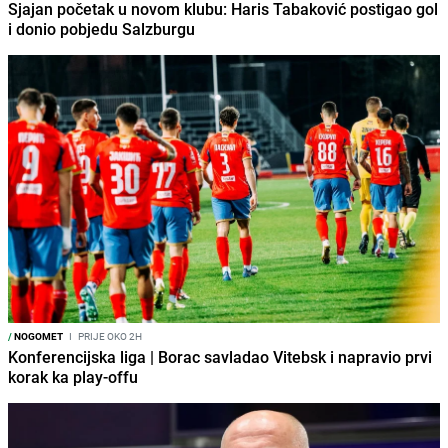
Sjajan početak u novom klubu: Haris Tabaković postigao gol
i donio pobjedu Salzburgu
/
NOGOMET
I
PRIJE OKO 2H
Konferencijska liga | Borac savladao Vitebsk i napravio prvi
korak ka play-offu