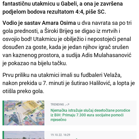
fantastičnu utakmicu u Gabeli, a ona je završena
podjelom bodova rezultatom 4:4, piše SC.
Vodio je sastav Amara Osima
u dva navrata sa po tri
gola prednosti, a Široki Brijeg se digao iz mrtvih i
osvojio bod! Utakmicu je obilježio i nepostojeći penal
dosuđen za goste, kada je jedan njihov igrač srušen
van kaznenog prostora, a sudija Adis Mulahasanović
je pokazao na bijelu tačku.
Prvu priliku na utakmici imali su fudbaleri Velaža,
nakon prekida u 7. minuti je šutirao Halilović, a lopta je
otišla preko gola.
TRENDING
Njemačka istražuje slučaj desetočlane porodice
iz BiH: Primaju 7.300 eura socijalne pomoći
mjesečno
19.10.22. 16:29