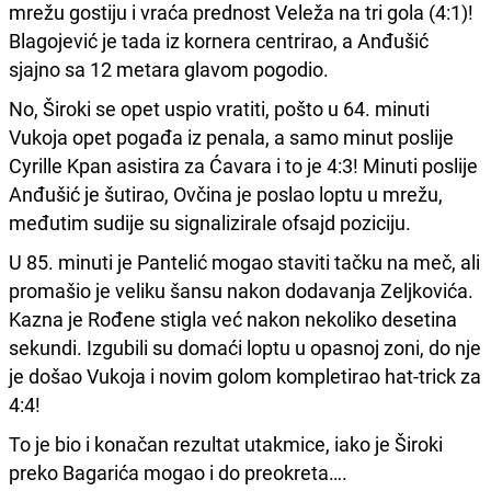
mrežu gostiju i vraća prednost Veleža na tri gola (4:1)!
Blagojević je tada iz kornera centrirao, a Anđušić
sjajno sa 12 metara glavom pogodio.
No, Široki se opet uspio vratiti, pošto u 64. minuti
Vukoja opet pogađa iz penala, a samo minut poslije
Cyrille Kpan asistira za Ćavara i to je 4:3! Minuti poslije
Anđušić je šutirao, Ovčina je poslao loptu u mrežu,
međutim sudije su signalizirale ofsajd poziciju.
U 85. minuti je Pantelić mogao staviti tačku na meč, ali
promašio je veliku šansu nakon dodavanja Zeljkovića.
Kazna je Rođene stigla već nakon nekoliko desetina
sekundi. Izgubili su domaći loptu u opasnoj zoni, do nje
je došao Vukoja i novim golom kompletirao hat-trick za
4:4!
To je bio i konačan rezultat utakmice, iako je Široki
preko Bagarića mogao i do preokreta….