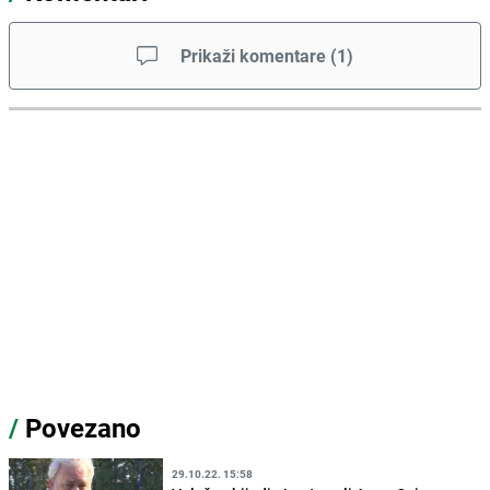
Prikaži komentare
(
1
)
/
Povezano
29.10.22. 15:58