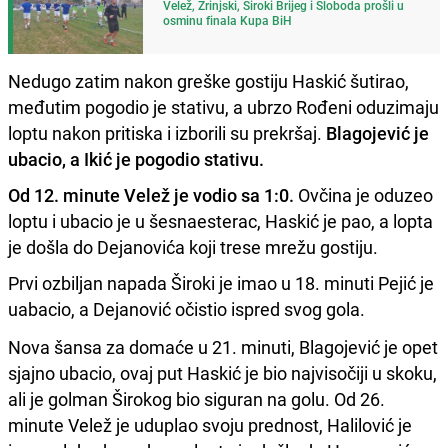
Velež, Zrinjski, Široki Brijeg i Sloboda prošli u
osminu finala Kupa BiH
Nedugo zatim nakon greške gostiju Haskić šutirao,
međutim pogodio je stativu, a ubrzo Rođeni oduzimaju
loptu nakon pritiska i izborili su prekršaj.
Blagojević je
ubacio, a Ikić je pogodio stativu.
Od 12. minute Velež je vodio sa 1:0.
Ovčina je oduzeo
loptu i ubacio je u šesnaesterac, Haskić je pao, a lopta
je došla do Dejanovića koji trese mrežu gostiju.
Prvi ozbiljan napada Široki je imao u 18. minuti Pejić je
uabacio, a Dejanović očistio ispred svog gola.
Nova šansa za domaće u 21. minuti, Blagojević je opet
sjajno ubacio, ovaj put Haskić je bio najvisočiji u skoku,
ali je golman Širokog bio siguran na golu. Od 26.
minute Velež je uduplao svoju prednost, Halilović je