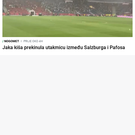
/
NOGOMET
I
PRIJE OKO 4H
Jaka kiša prekinula utakmicu između Salzburga i Pafosa