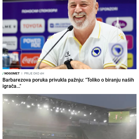
/
NOGOMET
I
PRIJE OKO 4H
Barbarezova poruka privukla pažnju: "Toliko o biranju naših
igrača..."