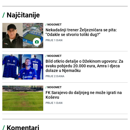
/
Najčitanije
/
NOGOMET
Nekadašnji trener Željezničara se pita:
"Odakle se stvorio toliki dug?"
PRIJE 1 DAN
/
NOGOMET
Bild otkrio detalje o Džekinom ugovoru: Za
svaku pobjedu 20.000 eura, Amra i djeca
dolaze u Njemačku
PRIJE 2 DANA
/
NOGOMET
FK Sarajevo do daljnjeg ne može igrati na
Koševu
PRIJE 1 DAN
/
Komentari