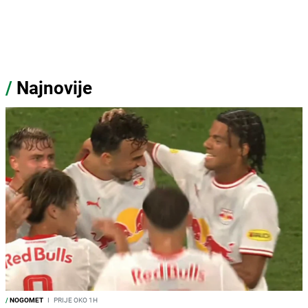
/
Najnovije
/
NOGOMET
I
PRIJE OKO 1H