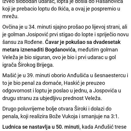
izveo slobodan udarac, lopta je došla do Hasanovića
koji je prebacio loptu do Ikića, a ovaj je pospremio u
mrežu.
Ovčina je u 34. minuti sjajno prošao po lijevoj strani, ali
je golman Josipović prvi stigao do lopte i spriječio novu
šansu za Rođene.
Ćavar je pokušao sa dvadesetak
metara iznenaditi Bogdanovića
, međutim golman
Veleža je bio siguran, ovo je bio i prvi udarac u gol
igrača Širokog Brijega.
Mašić je u 39. minuti oborio Anđušića u šesnaestercu i
to je bio penal za domaće, Haskić je preuzeo
odgovornost i loptu je poslao u jednu, a Jospovića u
drugu stranu za ubjedljivu prednost Veleža.
Drugo poluvrijeme bolje otvara Široki i dolazi do
penala, koji realizira Bože Vukoja i smanjuje na 3:1.
Ludnica se nastavlja u 50. minuti
, kada Anđušić trese