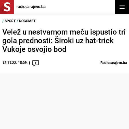
Otvor
/
SPORT
/
NOGOMET
Velež u nestvarnom meču ispustio tri
gola prednosti: Široki uz hat-trick
Vukoje osvojio bod
12.11.22. 15:09
Radiosarajevo.ba
1