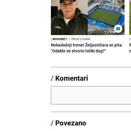
/
NOGOMET
I
PRIJE 2 DANA
/
Nekadašnji trener Željezničara se pita:
"Odakle se stvorio toliki dug?"
/
Komentari
/
Povezano