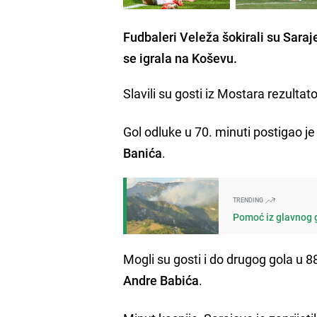
Fudbaleri Veleža šokirali su Saraj
se igrala na Koševu.
Slavili su gosti iz Mostara rezulta
Gol odluke u 70. minuti postigao j
Banića
.
TRENDING
Pomoć iz glavnog g
Mogli su gosti i do drugog gola u 88
Andre Babića
.