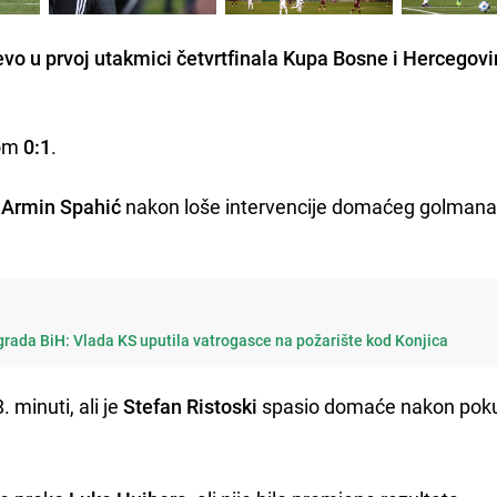
evo u prvoj utakmici četvrtfinala Kupa Bosne i Hercegovi
tom
0:1
.
e
Armin Spahić
nakon loše intervencije domaćeg golman
rada BiH: Vlada KS uputila vatrogasce na požarište kod Konjica
. minuti, ali je
Stefan Ristoski
spasio domaće nakon pok