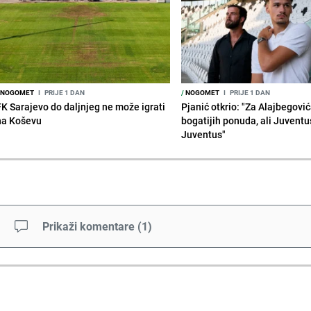
NOGOMET
I
PRIJE 1 DAN
/
NOGOMET
I
PRIJE 1 DAN
FK Sarajevo do daljnjeg ne može igrati
Pjanić otkrio: "Za Alajbegovića
na Koševu
bogatijih ponuda, ali Juventu
Juventus"
Prikaži komentare
(
1
)