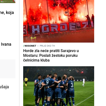
ne, koja
a
Ivana
/
NOGOMET
I
PRIJE OKO 7H
Horde zla neće pratiti Sarajevo u
Mostaru: Poslali žestoku poruku
čelnicima kluba
ušaja