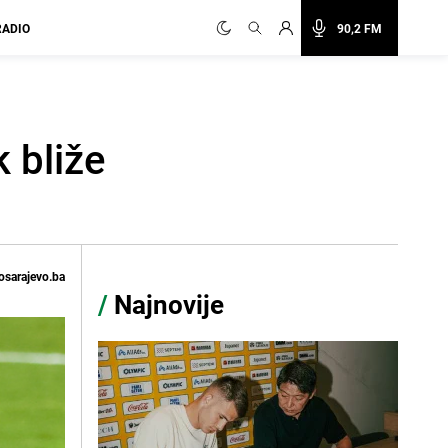
RADIO
90,2 FM
 bliže
osarajevo.ba
/
Najnovije