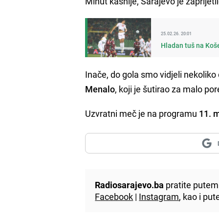
Minut kasnije, Sarajevo je zaprijet
25.02.26. 20:01
Hladan tuš na Koše
Inače, do gola smo vidjeli nekoliko 
Menalo
, koji je šutirao za malo po
Uzvratni meč je na programu
11. 
Radiosarajevo.ba
pratite putem 
Facebook
|
Instagram
, kao i p