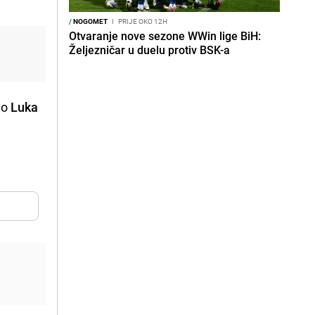
/
NOGOMET
I
PRIJE OKO 12H
Otvaranje nove sezone WWin lige BiH:
Željezničar u duelu protiv BSK-a
mao
Luka