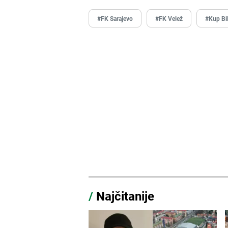
#FK Sarajevo
#FK Velež
#Kup Bi
/
Najčitanije