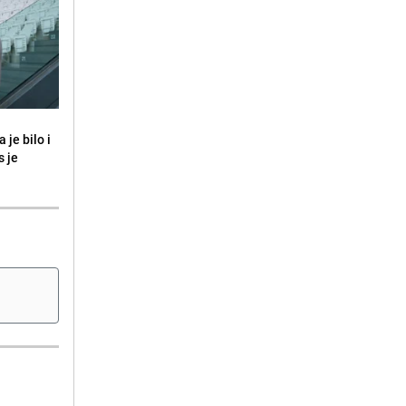
 je bilo i
s je