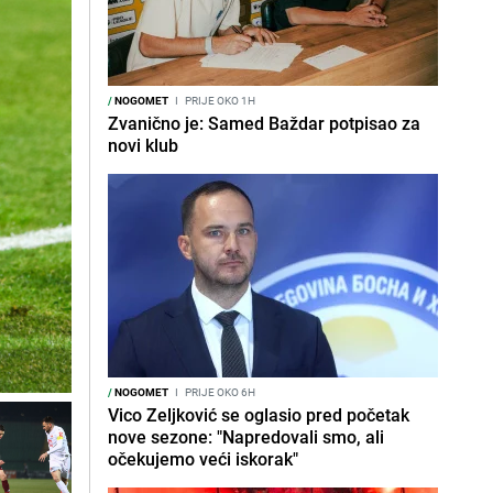
/
NOGOMET
I
PRIJE OKO 1H
Zvanično je: Samed Baždar potpisao za
novi klub
/
NOGOMET
I
PRIJE OKO 6H
Vico Zeljković se oglasio pred početak
nove sezone: "Napredovali smo, ali
očekujemo veći iskorak"