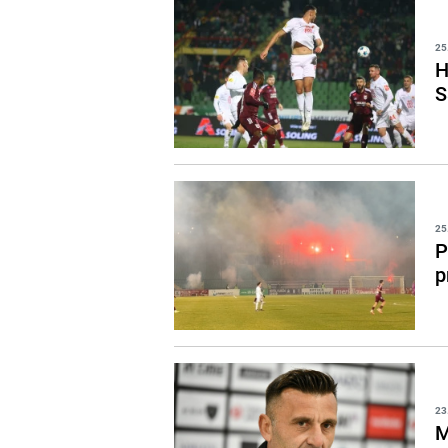
25
H
S
25
P
p
23
M