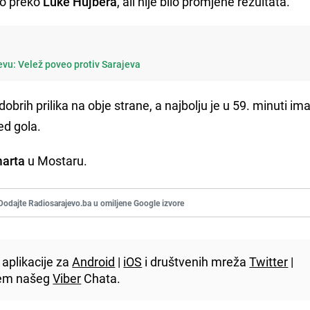
ilo preko
Luke Hujbera
, ali nije bilo promjene rezultata.
vu: Velež poveo protiv Sarajeva
dobrih prilika na obje strane, a najbolju je u 59. minuti i
red gola.
marta
u Mostaru.
Dodajte Radiosarajevo.ba u omiljene Google izvore
aplikacije za
Android
|
iOS
i društvenih mreža
Twitter
|
utem našeg
Viber
Chata.