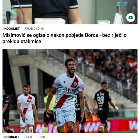
/
NOGOMET
I
PRIJE OKO 4H
Misimović se oglasio nakon pobjede Borca - bez riječi o
prekidu utakmice
/
NOGOMET
I
PRIJE OKO 13H