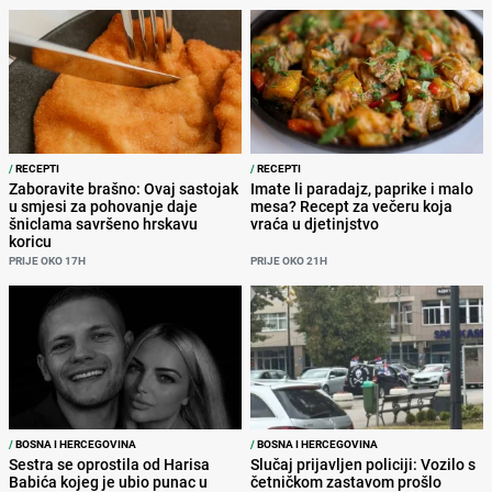
/
RECEPTI
/
RECEPTI
Zaboravite brašno: Ovaj sastojak
Imate li paradajz, paprike i malo
u smjesi za pohovanje daje
mesa? Recept za večeru koja
šniclama savršeno hrskavu
vraća u djetinjstvo
koricu
PRIJE OKO 17H
PRIJE OKO 21H
/
BOSNA I HERCEGOVINA
/
BOSNA I HERCEGOVINA
Sestra se oprostila od Harisa
Slučaj prijavljen policiji: Vozilo s
Babića kojeg je ubio punac u
četničkom zastavom prošlo