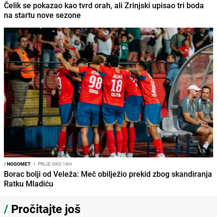
Čelik se pokazao kao tvrd orah, ali Zrinjski upisao tri boda
na startu nove sezone
/
NOGOMET
I
PRIJE OKO 16H
Borac bolji od Veleža: Meč obilježio prekid zbog skandiranja
Ratku Mladiću
/
Pročitajte još