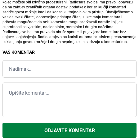
kojeg možete biti krivično procesuirani. Radiosarajevo.ba ima pravo i obavezu
da na zahtjev zvaničnih organa dostavi podatke o korisniku čiji komentari
sadrže govor mržnje, kao i da korisniku trajno blokira pristup. Obaviještavamo
vas da svaki čitatelj dobrovoljno pristupa čitanju i kreiranju komentara i
prihvata mogućnost da neki komentari mogu sadržavati narativ koji je u
suprotnosti sa vjerskim, nacionalnim, moralnim i drugim načelima.
Radiosarajevo.ba ima pravo da obriše sporne ili prijavljene komentare bez
najave i objašnjenja. Radiosarajevo.ba koristi automatski sistem prepoznavanja
i uklanjanja govora mržnje i drugih neprimjerenih sadržaja u komentarima.
VAŠ KOMENTAR
OBJAVITE KOMENTAR