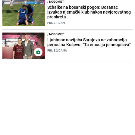
/
NOGOMET
Schalke na bosanski pogon: Bosanac
izvukao njemački klub nakon nevjerovatnog
preokreta
PRIJE 1 DAN
/
NOGOMET
Ljubimac navijača Sarajeva ne zaboravlja
period na Koševu: "Ta emocija je neopisiva"
PRIJE 2 DANA