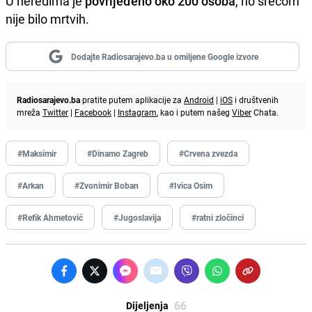
U neredima je
povrijeđeno oko 200 osoba
, no srećom
nije bilo mrtvih.
Dodajte Radiosarajevo.ba u omiljene Google izvore
Radiosarajevo.ba
pratite putem aplikacije za
Android
|
iOS
i društvenih
mreža
Twitter
|
Facebook
|
Instagram
, kao i putem našeg
Viber
Chata.
#Maksimir
#Dinamo Zagreb
#Crvena zvezda
#Arkan
#Zvonimir Boban
#Ivica Osim
#Refik Ahmetović
#Jugoslavija
#ratni zločinci
66
Dijeljenja