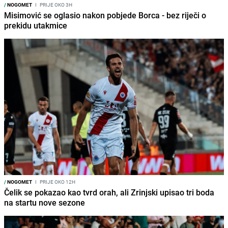
/
NOGOMET
I
PRIJE OKO 3H
Misimović se oglasio nakon pobjede Borca - bez riječi o
prekidu utakmice
/
NOGOMET
I
PRIJE OKO 12H
Čelik se pokazao kao tvrd orah, ali Zrinjski upisao tri boda
na startu nove sezone