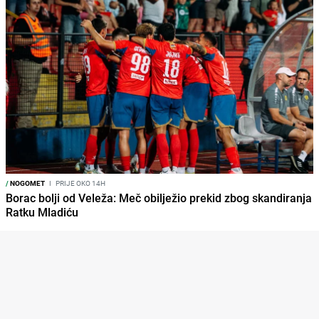
/
NOGOMET
I
PRIJE OKO 14H
Borac bolji od Veleža: Meč obilježio prekid zbog skandiranja
Ratku Mladiću