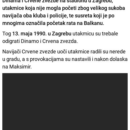
Dinama
i
Crvene zvezde
na stadionu u Zagrebu,
utakmice koja nije mogla početi zbog velikog sukoba
navijača oba kluba i policije, te susreta koji je po
mnogima označila početak rata na Balkanu.
Tog
13. maja 1990. u Zagrebu
utakmicu su trebale
odigrati Dinamo i Crvena zvezda.
Navijači Crvene zvezde uoči utakmice radili su nerede
u gradu, a s provokacijama su nastavili i nakon dolaska
na Maksimir.