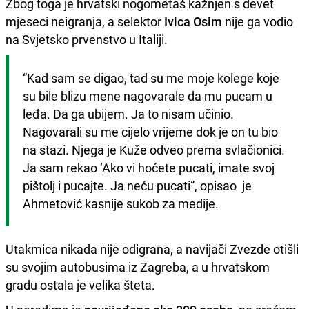
Zbog toga je hrvatski nogometaš kažnjen s devet
mjeseci neigranja, a selektor
Ivica Osim
nije ga vodio
na Svjetsko prvenstvo u Italiji.
“Kad sam se digao, tad su me moje kolege koje 
su bile blizu mene nagovarale da mu pucam u 
leđa. Da ga ubijem. Ja to nisam učinio. 
Nagovarali su me cijelo vrijeme dok je on tu bio 
na stazi. Njega je Kuže odveo prema svlačionici. 
Ja sam rekao ‘Ako vi hoćete pucati, imate svoj 
pištolj i pucajte. Ja neću pucati”, opisao  je 
Ahmetović kasnije sukob za medije.
Utakmica nikada nije odigrana, a navijači Zvezde otišli
su svojim autobusima iz Zagreba, a u hrvatskom
gradu ostala je velika šteta.